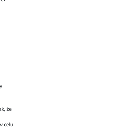
y
k, że
w celu