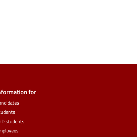
ate
ify
nformation for
andidates
tudents
hD students
mployees