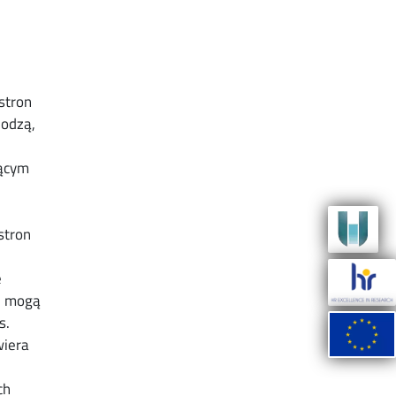
stron
hodzą,
jącym
stron
e
u mogą
s.
wiera
ch