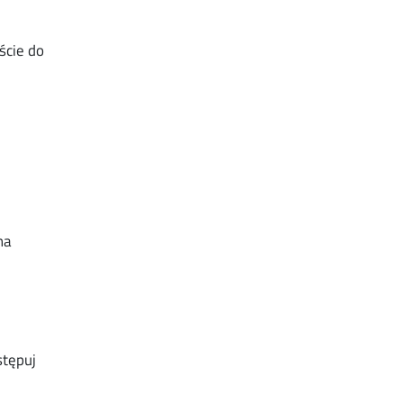
ście do
na
stępuj