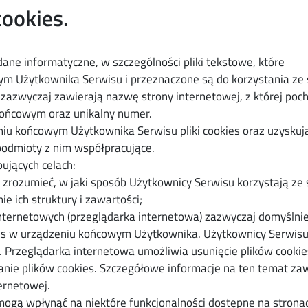
cookies.
 dane informatyczne, w szczególności pliki tekstowe, które
 Użytkownika Serwisu i przeznaczone są do korzystania ze 
u zazwyczaj zawierają nazwę strony internetowej, z której poc
końcowym oraz unikalny numer.
u końcowym Użytkownika Serwisu pliki cookies oraz uzysku
 podmioty z nim współpracujące.
ujących celach:
 zrozumieć, w jaki sposób Użytkownicy Serwisu korzystają ze 
e ich struktury i zawartości;
nternetowych (przeglądarka internetowa) zazwyczaj domyślni
es w urządzeniu końcowym Użytkownika. Użytkownicy Serwis
 Przeglądarka internetowa umożliwia usunięcie plików cookie
nie plików cookies. Szczegółowe informacje na ten temat za
ernetowej.
mogą wpłynąć na niektóre funkcjonalności dostępne na strona