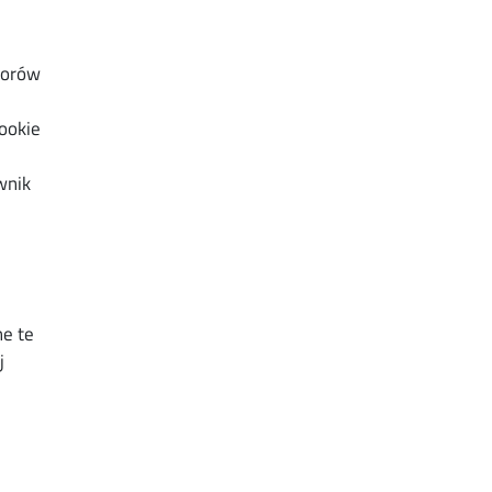
torów
cookie
wnik
e te
j