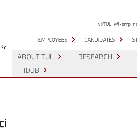
virTUL
Wikamp
n
chevron_right
chevron_right
EMPLOYEES
CANDIDATES
S
ABOUT TUL
RESEARCH
chevron_right
chevron_right
IDUB
chevron_right
ci