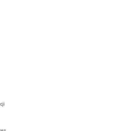
cji
e
zez