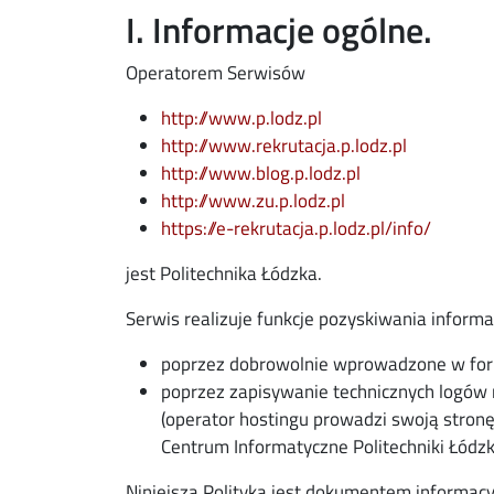
I. Informacje ogólne.
ebook
ns in new window
Operatorem Serwisów
edin
ns in new window
http://www.p.lodz.pl
tter
ns in new window
http://www.rekrutacja.p.lodz.pl
http://www.blog.p.lodz.pl
il
http://www.zu.p.lodz.pl
https://e-rekrutacja.p.lodz.pl/info/
jest Politechnika Łódzka.
Serwis realizuje funkcje pozyskiwania informa
poprzez dobrowolnie wprowadzone w for
poprzez zapisywanie technicznych logów
(operator hostingu prowadzi swoją stro
Centrum Informatyczne Politechniki Łódzki
Niniejsza Polityka jest dokumentem informacy