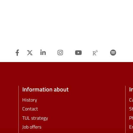
Facebook
Twitter
Linkedin
Instagram
Youtube
Researchg
Spot
Information about
I
History
C
Contact
S
TUL strategy
P
Job offers
E