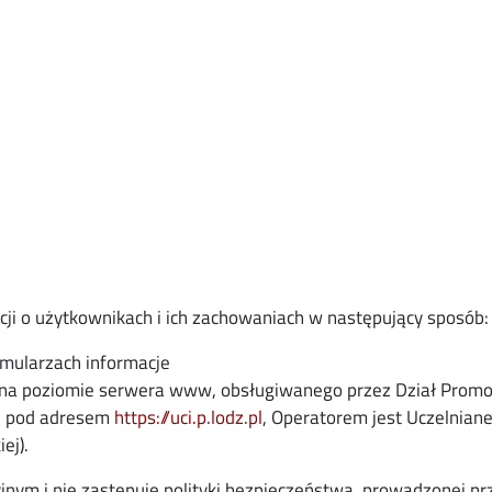
cji o użytkownikach i ich zachowaniach w następujący sposób:
mularzach informacje
 na poziomie serwera www, obsługiwanego przez Dział Promo
nę pod adresem
https://uci.p.lodz.pl
, Operatorem jest Uczelnian
ej).
jnym i nie zastępuje polityki bezpieczeństwa, prowadzonej pr