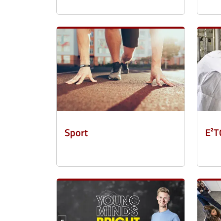
Sport
E²T