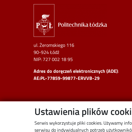
Image
ul. Żeromskiego 116
90-924 Łódź
NIP:
727 002 18 95
Adres do doręczeń elektronicznych (ADE)
:
AE:PL-77859-99877-ERVVB-29
Ustawienia plików cook
Serwis wykorzystuje pliki cookies. Używamy inf
serwisu do indywidualnych potrzeb użytkowników.