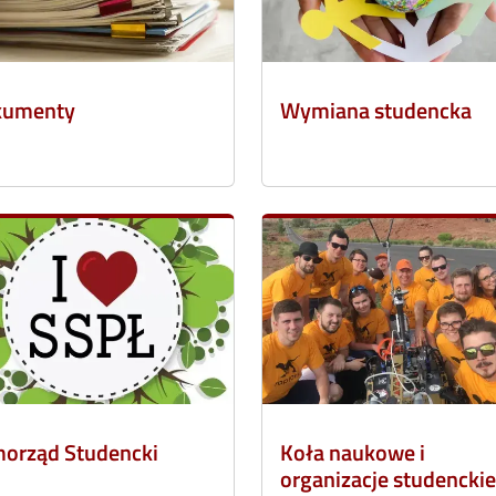
kumenty
Wymiana studencka
orząd Studencki
Koła naukowe i
organizacje studenckie