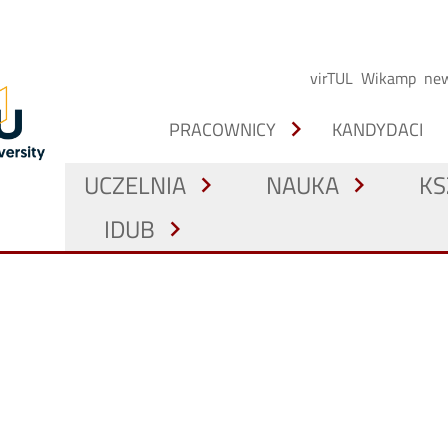
virTUL
Wikamp
new
chevron_right
PRACOWNICY
KANDYDACI
UCZELNIA
NAUKA
KS
chevron_right
chevron_right
IDUB
chevron_right