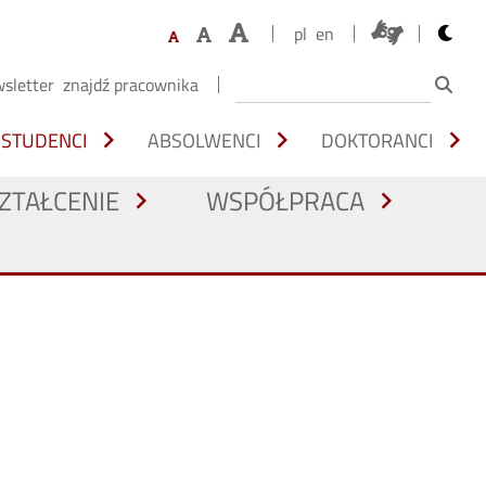
opens 
pl
en
sletter
znajdź pracownika
chevron_right
chevron_right
chevron_right
STUDENCI
ABSOLWENCI
DOKTORANCI
ZTAŁCENIE
WSPÓŁPRACA
chevron_right
chevron_right