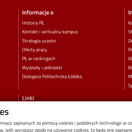
Informacje o
I
Historia PŁ
K
Kontakt i wirtualny kampus
S
Strategia uczelni
D
Oferty pracy
P
PŁ w rankingach
A
Wydziały i jednostki
B
Dostępna Politechnika Łódzka
M
S
Linki
ies
Wikamp
Poczta elektroniczna
ormacji zapisanych za pomocą cookies i podobnych technologii w c
Biblioteka PŁ
 Jeśli wyrażasz zgodę na używanie cookies, to będą one zapisane 