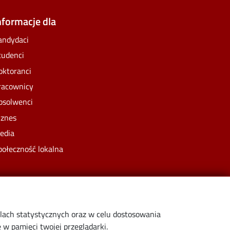
nformacje dla
andydaci
tudenci
oktoranci
racownicy
bsolwenci
iznes
edia
połeczność lokalna
elach statystycznych oraz w celu dostosowania
w pamięci twojej przeglądarki.