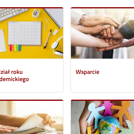
ział roku
Wsparcie
demickiego