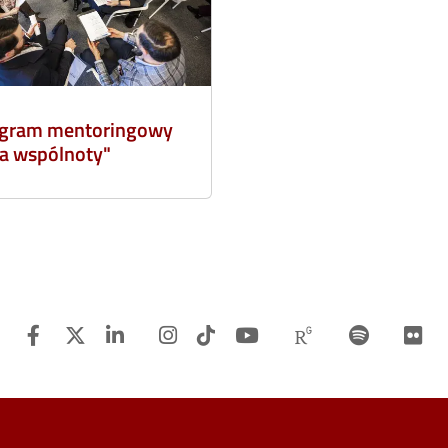
gram mentoringowy
ła wspólnoty"
Facebook
Twitter
Linkedin
Instagram
TiTok
Youtube
Researchgat
Spotify
F