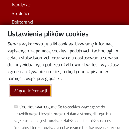
Kandydaci
Studenci
Doktoranci
Pracownicy
Ustawienia plików cookies
Absolwenci
Serwis wykorzystuje pliki cookies. Używamy informacji
Biznes
zapisanych za pomocą cookies i podobnych technologii w
Media
celach statystycznych oraz w celu dostosowania serwisu
do indywidualnych potrzeb użytkowników. Jeśli wyrażasz
Społeczność lokalna
zgodę na używanie cookies, to będą one zapisane w
Linki
pamięci twojej przeglądarki.
Wikamp
Więcej informacji
Poczta elektroniczna
Biblioteka PŁ
Cookies wymagane
Są to cookies wymagane do
prawidłowego i bezpiecznego działania strony, dlatego ich
Dyscypliny naukowe w PŁ
wyłączenie nie jest możliwe. Należą do nich także cookies
Inicjatywa Doskonałości Uczelnia Badawcza
Youtube, które umożliwiają odtwarzanie filmów oraz ciasteczka