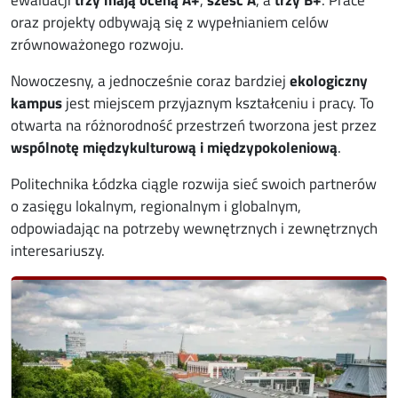
ewaluacji
trzy mają oceną A+
,
sześć A
, a
trzy B+
. Prace
oraz projekty odbywają się z wypełnianiem celów
zrównoważonego rozwoju.
Nowoczesny, a jednocześnie coraz bardziej
ekologiczny
kampus
jest miejscem przyjaznym kształceniu i pracy. To
otwarta na różnorodność przestrzeń tworzona jest przez
wspólnotę międzykulturową i międzypokoleniową
.
Politechnika Łódzka ciągle rozwija sieć swoich partnerów
o zasięgu lokalnym, regionalnym i globalnym,
odpowiadając na potrzeby wewnętrznych i zewnętrznych
interesariuszy.