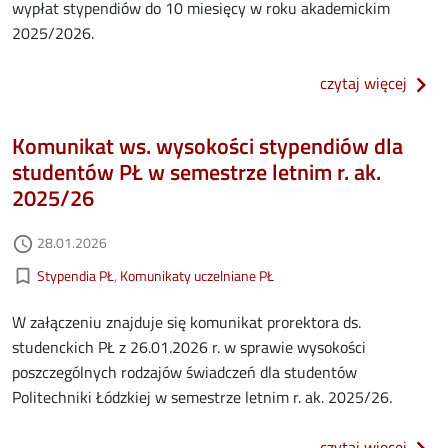
wypłat stypendiów do 10 miesięcy w roku akademickim
2025/2026.
o kom
czytaj więcej
Komunikat ws. wysokości stypendiów dla
studentów PŁ w semestrze letnim r. ak.
2025/26
Data dodania
28.01.2026
access_time
Kategorie aktualności
bookmark_border
Stypendia PŁ
Komunikaty uczelniane PŁ
W załączeniu znajduje się komunikat prorektora ds.
studenckich PŁ z 26.01.2026 r. w sprawie wysokości
poszczególnych rodzajów świadczeń dla studentów
Politechniki Łódzkiej w semestrze letnim r. ak. 2025/26.
o kom
czytaj więcej