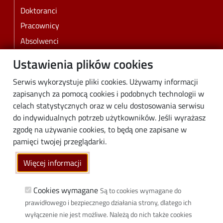
Doktoranci
Pracownicy
Absolwenci
Biznes
Ustawienia plików cookies
Media
Serwis wykorzystuje pliki cookies. Używamy informacji
Społeczność lokalna
zapisanych za pomocą cookies i podobnych technologii w
celach statystycznych oraz w celu dostosowania serwisu
Linki
do indywidualnych potrzeb użytkowników. Jeśli wyrażasz
Wikamp
zgodę na używanie cookies, to będą one zapisane w
Poczta elektroniczna
pamięci twojej przeglądarki.
Biblioteka PŁ
Więcej informacji
Dyscypliny naukowe w PŁ
Inicjatywa Doskonałości Uczelnia Badawcza
Cookies wymagane
Są to cookies wymagane do
BIP
prawidłowego i bezpiecznego działania strony, dlatego ich
wyłączenie nie jest możliwe. Należą do nich także cookies
Klauzula RODO