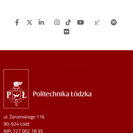
Facebook
Twitter
Linkedin
Instagram
TiTok
Youtube
Researchg
Spot
Flickr
Image
ul. Żeromskiego 116
90-924 Łódź
NIP:
727 002 18 95