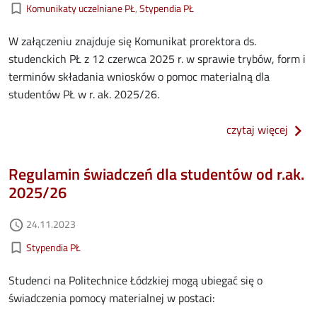
Kategorie aktualności
bookmark_border
Komunikaty uczelniane PŁ
Stypendia PŁ
W załączeniu znajduje się Komunikat prorektora ds.
studenckich PŁ z 12 czerwca 2025 r. w sprawie trybów, form i
terminów składania wniosków o pomoc materialną dla
studentów PŁ w r. ak. 2025/26.
o kom
czytaj więcej
Regulamin świadczeń dla studentów od r.ak.
2025/26
Data dodania
24.11.2023
access_time
Kategorie aktualności
bookmark_border
Stypendia PŁ
Studenci na Politechnice Łódzkiej mogą ubiegać się o
świadczenia pomocy materialnej w postaci: