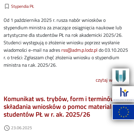
Kategorie aktualności
bookmark_border
Stypendia PŁ
Od 1 października 2025 r. rusza nabór wniosków o
stypendium ministra za znaczące osiągnięcia naukowe lub
artystyczne dla studentów PŁ na rok akademicki 2025/26.
Studenci występują o złożenie wniosku poprzez wysłanie
wiadomości e-mail na adres
rss@adm.p.lodz.pl
do 03.10.2025
r. o treści: Zgłaszam chęć złożenia wniosku o stypendium
ministra na r.ak. 2025/26.
o sty
czytaj więcej
Komunikat ws. trybów, form i terminów
składania wniosków o pomoc materialną dla
studentów PŁ w r. ak. 2025/26
Data dodania
23.06.2025
access_time