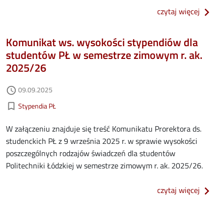
o reg
czytaj więcej
Komunikat ws. wysokości stypendiów dla
studentów PŁ w semestrze zimowym r. ak.
2025/26
Data dodania
09.09.2025
access_time
Kategorie aktualności
bookmark_border
Stypendia PŁ
W załączeniu znajduje się treść Komunikatu Prorektora ds.
studenckich PŁ z 9 września 2025 r. w sprawie wysokości
poszczególnych rodzajów świadczeń dla studentów
Politechniki Łódzkiej w semestrze zimowym r. ak. 2025/26.
o kom
czytaj więcej