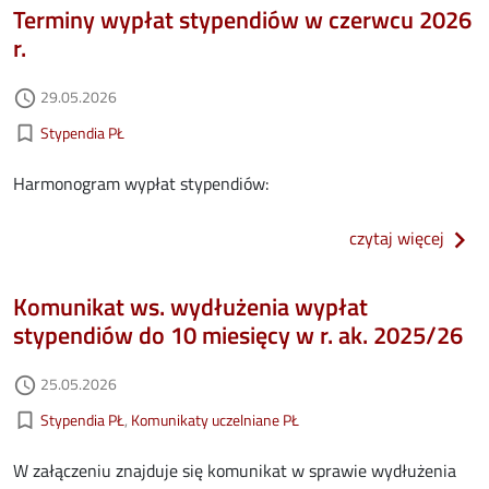
Terminy wypłat stypendiów w czerwcu 2026
r.
Data dodania
29.05.2026
access_time
Kategorie aktualności
bookmark_border
Stypendia PŁ
Harmonogram wypłat stypendiów:
o ter
czytaj więcej
Komunikat ws. wydłużenia wypłat
stypendiów do 10 miesięcy w r. ak. 2025/26
Data dodania
25.05.2026
access_time
Kategorie aktualności
bookmark_border
Stypendia PŁ
Komunikaty uczelniane PŁ
W załączeniu znajduje się komunikat w sprawie wydłużenia