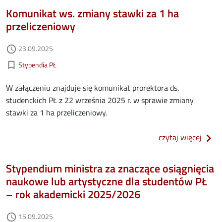
Komunikat ws. zmiany stawki za 1 ha
przeliczeniowy
Data dodania
23.09.2025
access_time
Kategorie aktualności
bookmark_border
Stypendia PŁ
W załączeniu znajduje się komunikat prorektora ds.
studenckich PŁ z 22 września 2025 r. w sprawie zmiany
stawki za 1 ha przeliczeniowy.
o kom
czytaj więcej
Stypendium ministra za znaczące osiągnięcia
naukowe lub artystyczne dla studentów PŁ
– rok akademicki 2025/2026
Data dodania
15.09.2025
access_time