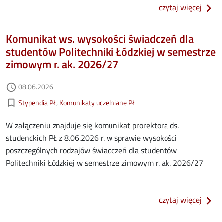
o ter
czytaj więcej
Komunikat ws. wysokości świadczeń dla
studentów Politechniki Łódzkiej w semestrze
zimowym r. ak. 2026/27
Data dodania
08.06.2026
access_time
Kategorie aktualności
bookmark_border
Stypendia PŁ
Komunikaty uczelniane PŁ
W załączeniu znajduje się komunikat prorektora ds.
studenckich PŁ z 8.06.2026 r. w sprawie wysokości
poszczególnych rodzajów świadczeń dla studentów
Politechniki Łódzkiej w semestrze zimowym r. ak. 2026/27
o kom
czytaj więcej