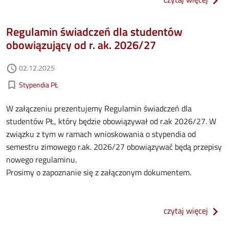
Regulamin świadczeń dla studentów
obowiązujący od r. ak. 2026/27
Data dodania
02.12.2025
access_time
Kategorie aktualności
bookmark_border
Stypendia PŁ
W załączeniu prezentujemy Regulamin świadczeń dla
studentów PŁ, który będzie obowiązywał od r.ak 2026/27. W
związku z tym w ramach wnioskowania o stypendia od
semestru zimowego r.ak. 2026/27 obowiązywać będą przepisy
nowego regulaminu.
Prosimy o zapoznanie się z załączonym dokumentem.
o reg
czytaj więcej