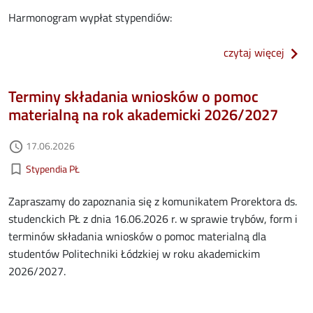
Harmonogram wypłat stypendiów:
o ter
czytaj więcej
Terminy składania wniosków o pomoc
materialną na rok akademicki 2026/2027
Data dodania
17.06.2026
access_time
Kategorie aktualności
bookmark_border
Stypendia PŁ
Zapraszamy do zapoznania się z komunikatem Prorektora ds.
studenckich PŁ z dnia 16.06.2026 r. w sprawie trybów, form i
terminów składania wniosków o pomoc materialną dla
studentów Politechniki Łódzkiej w roku akademickim
2026/2027.