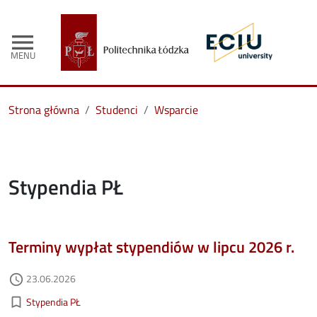
menu
MENU
Strona główna
Studenci
Wsparcie
Stypendia PŁ
Terminy wypłat stypendiów w lipcu 2026 r.
Data dodania
23.06.2026
access_time
Kategorie aktualności
bookmark_border
Stypendia PŁ