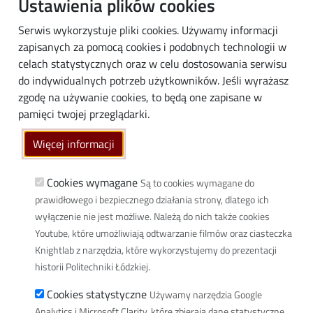
Ustawienia plików cookies
0:00
Zimowisko Politechniki Łódzkiej
Absolwenci
Serwis wykorzystuje pliki cookies. Używamy informacji
Biznes
16 lutego 2026
poniedziałek
zapisanych za pomocą cookies i podobnych technologii w
Media
celach statystycznych oraz w celu dostosowania serwisu
Cały dzień
Zimowisko Politechniki Łódzkiej
do indywidualnych potrzeb użytkowników. Jeśli wyrażasz
Społeczność lokalna
zgodę na używanie cookies, to będą one zapisane w
0:00 - 23:59
Japonia × Polska | Ekosystemy
Linki
pamięci twojej przeglądarki.
innowacji i startupów z udziałem
ekspertów i inwestorów z Japonii
Wikamp
Więcej informacji
Poczta elektroniczna
15:30 - 16:30
„Poszukiwanie porządku" – Andrzej
Biblioteka PŁ
Nawrot w Galerii Politechnika
Cookies wymagane
Są to cookies wymagane do
prawidłowego i bezpiecznego działania strony, dlatego ich
Dyscypliny naukowe w PŁ
17 lutego 2026
wtorek
wyłączenie nie jest możliwe. Należą do nich także cookies
Inicjatywa Doskonałości Uczelnia Badawcza
Youtube, które umożliwiają odtwarzanie filmów oraz ciasteczka
Cały dzień
Zimowisko Politechniki Łódzkiej
BIP
Knightlab z narzędzia, które wykorzystujemy do prezentacji
Klauzula RODO
18 lutego 2026
środa
historii Politechniki Łódzkiej.
Polityka prywatności
Cookies statystyczne
Cały dzień
Zimowisko Politechniki Łódzkiej
Używamy narzędzia Google
Deklaracja dostępności cyfrowej
Analytics i Microsoft Clarity, które zbieraja dane statystyczne