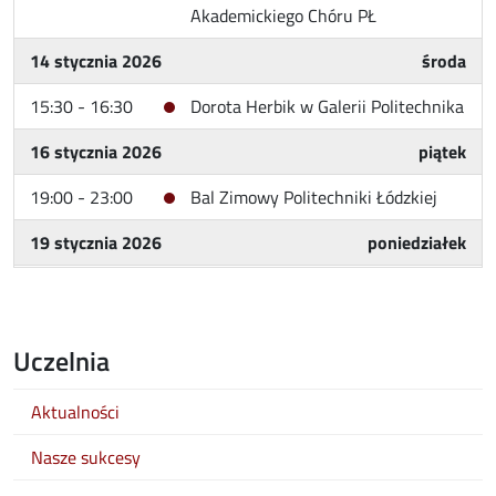
Akademickiego Chóru PŁ
14 stycznia 2026
środa
15:30 - 16:30
Dorota Herbik w Galerii Politechnika
16 stycznia 2026
piątek
19:00 - 23:00
Bal Zimowy Politechniki Łódzkiej
19 stycznia 2026
poniedziałek
0:00 - 23:59
Turniej „Dwie Wieże” - Mistrzostwa
PŁ w szachach
Uczelnia
20 stycznia 2026
wtorek
13:00 - 15:00
Wernisaż wystawy Bogny
Aktualności
Woskowicz w Galerii Biblio-Art
Nasze sukcesy
18:00 - 20:00
709. koncert z cyklu „Muzyka na