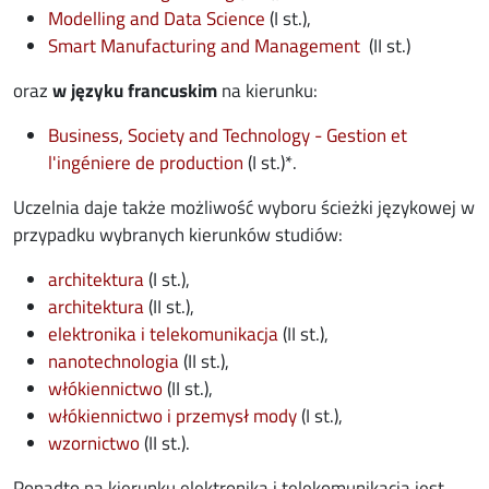
opens in new window
Modelling and Data Science
(I st.),
opens in new w
Smart Manufacturing and Management
(II st.)
oraz
w języku francuskim
na kierunku:
Business, Society and Technology - Gestion et
opens in new window
l'ingéniere de production
(I st.)*.
Uczelnia daje także możliwość wyboru ścieżki językowej w
przypadku wybranych kierunków studiów:
opens in new window
architektura
(I st.),
opens in new window
architektura
(II st.),
opens in new window
elektronika i telekomunikacja
(II st.),
opens in new window
nanotechnologia
(II st.),
opens in new window
włókiennictwo
(II st.),
opens in new window
włókiennictwo i przemysł mody
(I st.),
opens in new window
wzornictwo
(II st.).
Ponadto na kierunku elektronika i telekomunikacja jest