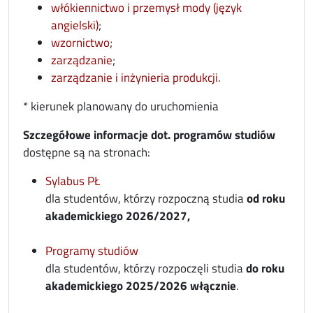
włókiennictwo i przemysł mody (język
opens in new window
angielski)
;
wzornictwo
;
opens in new window
zarządzanie
;
opens in new win
zarządzanie i inżynieria produkcji
.
* kierunek planowany do uruchomienia
Szczegółowe informacje dot. programów studiów
dostępne są na stronach:
Sylabus PŁ
dla studentów, którzy rozpoczną studia
od roku
akademickiego 2026/2027,
Programy studiów
dla studentów, którzy rozpoczęli studia
do roku
akademickiego 2025/2026 włącznie
.