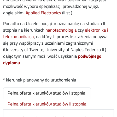
możliwość wyboru specjalizacji prowadzonej w jęz.
opens in new window
angielskim:
Applied Electronics
(II st.).
Ponadto na Uczelni podjąć można naukę na studiach II
opens in new windo
stopnia na kierunkach
nanotechnologia
czy
elektronika i
opens in new window
telekomunikacja
, na których proces kształcenia odbywa
się przy współpracy z uczelniami zagranicznymi
(University of Twente, University of Naples Federico II )
dając tym samym możliwość uzyskania
podwójnego
opens in new window
dyplomu
.
* kierunek planowany do uruchomienia
Pełna oferta kierunków studiów I stopnia.
Pełna oferta kierunków studiów II stopnia.