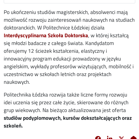
Po ukończeniu studiów magisterskich, absolwenci mają
możliwość rozwoju zainteresowań naukowych na studiach
doktoranckich. W Politechnice Łódzkiej działa
opens in new window
Interdyscyplinarna Szkoła Doktorska
, w której kształcą
się młodzi badacze z całego świata. Kandydatom
oferujemy 12 ścieżek kształcenia, elastyczny i
innowacyjny program edukacji prowadzony w języku
angielskim, wykłady profesorów wizytujących, mobilność i
uczestnictwo w szkołach letnich oraz projektach
naukowych.
Politechnika Łódzka rozwija także liczne formy rozwoju
idei uczenia się przez całe życie, skierowane do różnych
grup wiekowych. Na bieżąco aktualizowana jest oferta
studiów podyplomowych, kursów dokształcających oraz
szkoleń.
Facebook
Linkedin
X
opens in new 
opens in 
opens