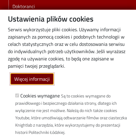
Doktoranci
Pracownicy
Ustawienia plików cookies
Absolwenci
Serwis wykorzystuje pliki cookies. Używamy informacji
Biznes
zapisanych za pomocą cookies i podobnych technologii w
Media
celach statystycznych oraz w celu dostosowania serwisu
do indywidualnych potrzeb użytkowników. Jeśli wyrażasz
Społeczność lokalna
zgodę na używanie cookies, to będą one zapisane w
Linki
pamięci twojej przeglądarki.
Wikamp
Więcej informacji
Poczta elektroniczna
Biblioteka PŁ
Cookies wymagane
Są to cookies wymagane do
prawidłowego i bezpiecznego działania strony, dlatego ich
Dyscypliny naukowe w PŁ
wyłączenie nie jest możliwe. Należą do nich także cookies
Inicjatywa Doskonałości Uczelnia Badawcza
Youtube, które umożliwiają odtwarzanie filmów oraz ciasteczka
BIP
Knightlab z narzędzia, które wykorzystujemy do prezentacji
Klauzula RODO
historii Politechniki Łódzkiej.