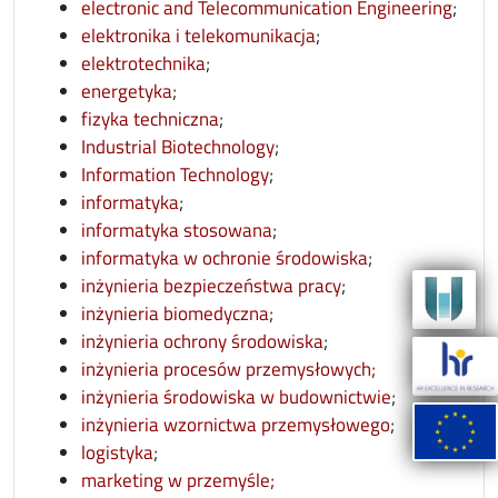
opens
electronic and Telecommunication Engineering
;
opens in new window
elektronika i telekomunikacja
;
opens in new window
elektrotechnika
;
opens in new window
energetyka
;
opens in new window
fizyka techniczna
;
opens in new window
Industrial Biotechnology
;
opens in new window
Information Technology
;
opens in new window
informatyka
;
opens in new window
informatyka stosowana
;
opens in new w
informatyka w ochronie środowiska
;
opens in new wind
inżynieria bezpieczeństwa pracy
;
opens in new window
inżynieria biomedyczna
;
opens in new window
inżynieria ochrony środowiska
;
opens in new 
inżynieria procesów przemysłowych;
opens in ne
inżynieria środowiska w budownictwie
;
opens in ne
inżynieria wzornictwa przemysłowego
;
opens in new window
logistyka
;
opens in new window
marketing w przemyśle;