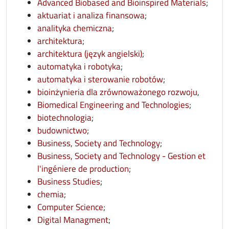
opens
Advanced Biobased and Bioinspired Materials
;
opens in new window
aktuariat i analiza finansowa
;
opens in new window
analityka chemiczna
;
opens in new window
architektura
;
opens in new window
architektura (język angielski)
;
opens in new window
automatyka i robotyka
;
opens in new wi
automatyka i sterowanie robotów
;
bioinżynieria dla zrównoważonego rozwoju
,
opens in 
Biomedical Engineering and Technologies
;
opens in new window
biotechnologia
;
opens in new window
budownictwo
;
opens in new win
Business, Society and Technology
;
Business, Society and Technology - Gestion et
opens in new window
l'ingéniere de production
;
opens in new window
Business Studies
;
opens in new window
chemia
;
opens in new window
Computer Science
;
Digital Managment
;