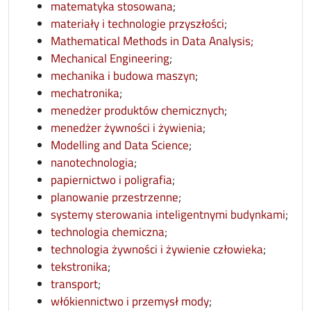
opens in new window
matematyka stosowana
;
opens in new wi
materiały i technologie przyszłości
;
opens in n
Mathematical Methods in Data Analysis;
opens in new window
Mechanical Engineering
;
opens in new window
mechanika i budowa maszyn
;
opens in new window
mechatronika
;
menedżer produktów chemicznych
;
opens in new window
menedżer żywności i żywienia
;
opens in new window
Modelling and Data Science
;
opens in new window
nanotechnologia
;
opens in new window
papiernictwo i poligrafia
;
opens in new window
planowanie przestrzenne
;
open
systemy sterowania inteligentnymi budynkami
;
opens in new window
technologia chemiczna
;
opens in
technologia żywności i żywienie człowieka
;
opens in new window
tekstronika
;
opens in new window
transport
;
opens in new wind
włókiennictwo i przemysł mody
;