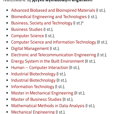
opens in 
Advanced Biobased and Bioinspired Materials
(I st.),
Biomedical Engineering and Technologies
(i st.),
opens in new window
Business, Society and Technology
(I st.)*
opens in new window
Business Studies
(I st.),
opens in new window
Computer Science
(I st.),
opens in
Computer Science and Information Technology
(II st.),
Digital Management
(I st.),
opens in
Electronic and Telecommunication Engineering
(I st.),
opens in new w
Energy System in the Built Environment
(II st.),
opens in new window
Human – Computer Interaction
(II st.),
opens in new window
Industrial Biotechnology
(I st.),
opens in new window
Industrial Biotechnology
(II st.),
opens in new window
Information Technology
(I st.),
opens in new window
Master in Mechanical Engineering
(II st.),
opens in new window
Master of Business Studies
(II st.),
opens in new w
Mathematical Methods in Data Analysis
(I st.),
opens in new window
Mechanical Engineering
(I st.),