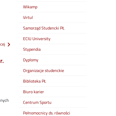
Wikamp
Virtul
Samorząd Studencki PŁ
ECIU University
o regulamin studiów w pł ob. od 1.10.2026 r.
ęcej
Stypendia
r.
Dyplomy
Organizacje studenckie
Biblioteka PŁ
Biuro karier
lnych
Centrum Sportu
Pełnomocnicy ds. równości