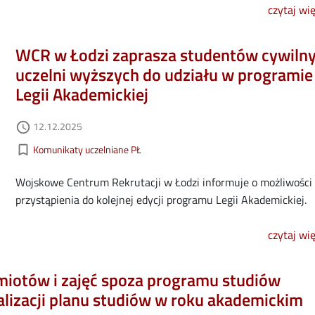
czytaj wi
WCR w Łodzi zaprasza studentów cywiln
uczelni wyższych do udziału w programie
Legii Akademickiej
Data dodania
12.12.2025
access_time
Kategorie aktualności
bookmark_border
Komunikaty uczelniane PŁ
Wojskowe Centrum Rekrutacji w Łodzi informuje o możliwości
przystąpienia do kolejnej edycji programu Legii Akademickiej.
czytaj wi
miotów i zajęć spoza programu studiów
lizacji planu studiów w roku akademickim