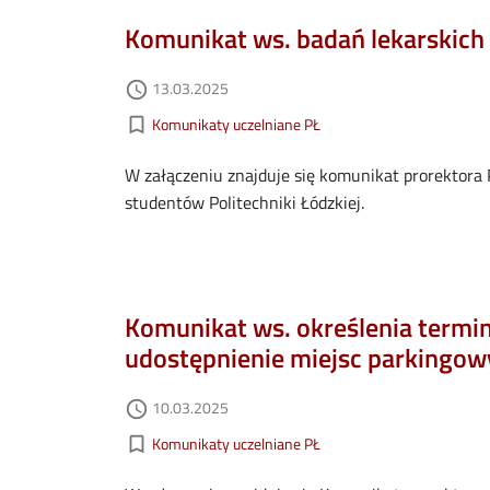
Komunikat ws. badań lekarskich
Data dodania
13.03.2025
access_time
Kategorie aktualności
bookmark_border
Komunikaty uczelniane PŁ
W załączeniu znajduje się komunikat prorektora 
studentów Politechniki Łódzkiej.
Komunikat ws. określenia termi
udostępnienie miejsc parkingow
Data dodania
10.03.2025
access_time
Kategorie aktualności
bookmark_border
Komunikaty uczelniane PŁ