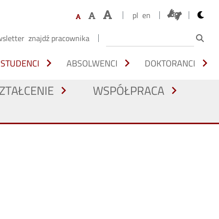
opens 
pl
en
sletter
znajdź pracownika
chevron_right
chevron_right
chevron_right
STUDENCI
ABSOLWENCI
DOKTORANCI
ZTAŁCENIE
WSPÓŁPRACA
chevron_right
chevron_right