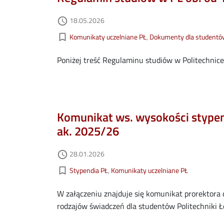
Data dodania
18.05.2026
access_time
Kategorie aktualności
bookmark_border
Komunikaty uczelniane PŁ
Dokumenty dla student
Poniżej treść Regulaminu studiów w Politechnice
Komunikat ws. wysokości stypen
ak. 2025/26
Data dodania
28.01.2026
access_time
Kategorie aktualności
bookmark_border
Stypendia PŁ
Komunikaty uczelniane PŁ
W załączeniu znajduje się komunikat prorektora 
rodzajów świadczeń dla studentów Politechniki Ł