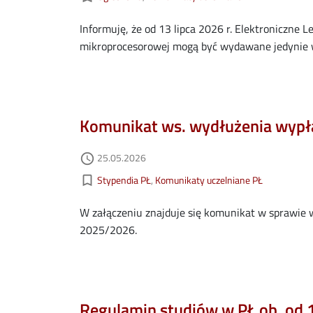
Informuję, że od 13 lipca 2026 r. Elektroniczne L
mikroprocesorowej mogą być wydawane jedynie
Komunikat ws. wydłużenia wypła
Data dodania
25.05.2026
access_time
Kategorie aktualności
bookmark_border
Stypendia PŁ
Komunikaty uczelniane PŁ
W załączeniu znajduje się komunikat w sprawie
2025/2026.
Regulamin studiów w PŁ ob. od 1