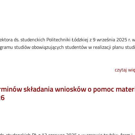
ktora ds. studenckich Politechniki Łódzkiej z 9 września 2025 r. 
rogramu studiów obowiązujących studentów w realizacji planu stu
czytaj wi
erminów składania wniosków o pomoc mater
26
ds. studenckich PŁ z 12 czerwca 2025 r. w sprawie trybów, form i