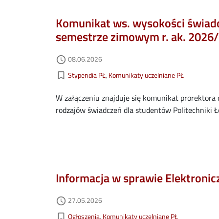
Komunikat ws. wysokości świadc
semestrze zimowym r. ak. 2026
Data dodania
08.06.2026
access_time
Kategorie aktualności
bookmark_border
Stypendia PŁ
Komunikaty uczelniane PŁ
W załączeniu znajduje się komunikat prorektora 
rodzajów świadczeń dla studentów Politechniki 
Informacja w sprawie Elektronicz
Data dodania
27.05.2026
access_time
Kategorie aktualności
bookmark_border
Ogłoszenia
Komunikaty uczelniane PŁ