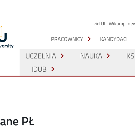
virTUL
Wikamp
new
chevron_right
PRACOWNICY
KANDYDACI
UCZELNIA
NAUKA
KS
chevron_right
chevron_right
IDUB
chevron_right
iane PŁ