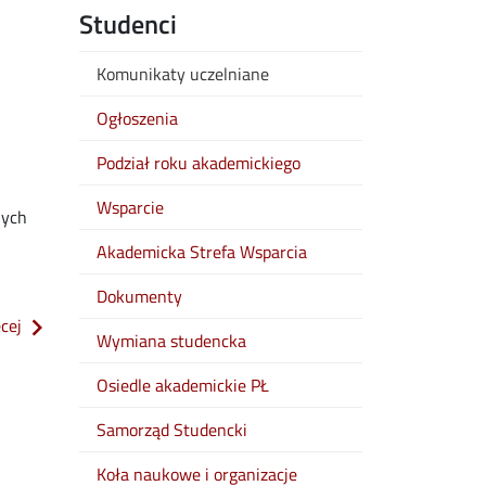
Studenci
Komunikaty uczelniane
Ogłoszenia
Podział roku akademickiego
Wsparcie
nych
Akademicka Strefa Wsparcia
Dokumenty
o komunikat ws. wysokości świadczeń dla studentów politechn
ęcej
Wymiana studencka
Osiedle akademickie PŁ
Samorząd Studencki
Koła naukowe i organizacje