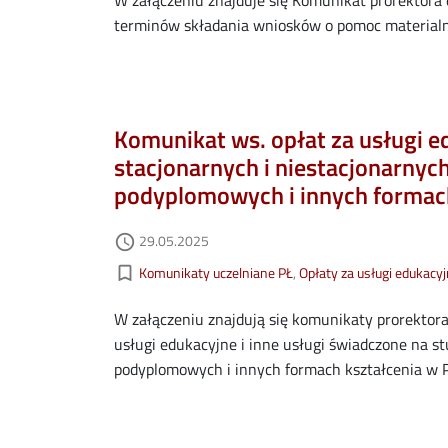
terminów składania wniosków o pomoc materialną
Komunikat ws. opłat za usługi e
stacjonarnych i niestacjonarnych
podyplomowych i innych formach
Data dodania
29.05.2025
access_time
Kategorie aktualności
bookmark_border
Komunikaty uczelniane PŁ
Opłaty za usługi edukacy
W załączeniu znajdują się komunikaty prorektora 
usługi edukacyjne i inne usługi świadczone na stu
podyplomowych i innych formach kształcenia w P