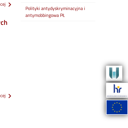
o komunikat ws. wysokości stypendiów dla studentów pł w sem
ęcej
Polityki antydyskryminacyjna i
antymobbingowa PŁ
ych
o wcr w łodzi zaprasza studentów cywilnych uczelni wyższych 
ęcej