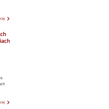
o komunikat ws. trybów, form i terminów składania wniosków 
ęcej
ach
iach
za
iach
o komunikat ws. opłat za usługi edukacyjne i inne usługi świ
ęcej