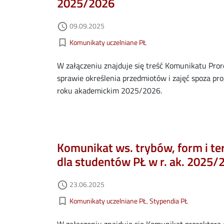
2025/2026
Data dodania
09.09.2025
access_time
Kategorie aktualności
bookmark_border
Komunikaty uczelniane PŁ
W załączeniu znajduje się treść Komunikatu Prore
sprawie określenia przedmiotów i zajęć spoza p
roku akademickim 2025/2026.
Komunikat ws. trybów, form i t
dla studentów PŁ w r. ak. 2025/
Data dodania
23.06.2025
access_time
Kategorie aktualności
bookmark_border
Komunikaty uczelniane PŁ
Stypendia PŁ
W załączeniu znajduje się Komunikat prorektora 