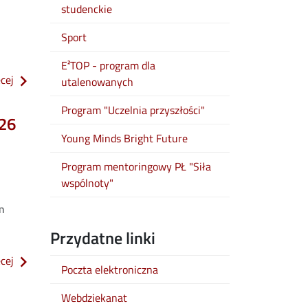
studenckie
Sport
E²TOP - program dla
o informacja w sprawie elektronicznej legitymacji studenckiej (
ęcej
utalenowanych
Program "Uczelnia przyszłości"
/26
Young Minds Bright Future
Program mentoringowy PŁ "Siła
wspólnoty"
m
Przydatne linki
o komunikat ws. wydłużenia wypłat stypendiów do 10 miesięcy
ęcej
Poczta elektroniczna
Webdziekanat