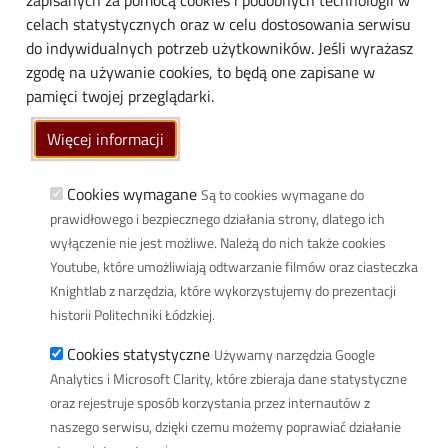
zapisanych za pomocą cookies i podobnych technologii w
Media
celach statystycznych oraz w celu dostosowania serwisu
do indywidualnych potrzeb użytkowników. Jeśli wyrażasz
Społeczność lokalna
zgodę na używanie cookies, to będą one zapisane w
Linki
pamięci twojej przeglądarki.
Wikamp
Więcej informacji
Poczta elektroniczna
Biblioteka PŁ
Cookies wymagane
Są to cookies wymagane do
prawidłowego i bezpiecznego działania strony, dlatego ich
Dyscypliny naukowe w PŁ
wyłączenie nie jest możliwe. Należą do nich także cookies
Inicjatywa Doskonałości Uczelnia Badawcza
Youtube, które umożliwiają odtwarzanie filmów oraz ciasteczka
BIP
Knightlab z narzędzia, które wykorzystujemy do prezentacji
Klauzula RODO
historii Politechniki Łódzkiej.
Polityka prywatności
Cookies statystyczne
Używamy narzędzia Google
Deklaracja dostępności cyfrowej
Analytics i Microsoft Clarity, które zbieraja dane statystyczne
oraz rejestruje sposób korzystania przez internautów z
Informacja o PŁ w Polskim Języku Migowym
naszego serwisu, dzięki czemu możemy poprawiać działanie
Newsletter