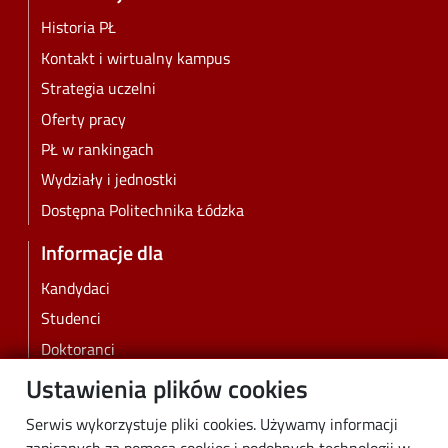
Historia PŁ
Kontakt i wirtualny kampus
Strategia uczelni
Oferty pracy
PŁ w rankingach
Wydziały i jednostki
Dostępna Politechnika Łódzka
Informacje dla
Kandydaci
Studenci
Doktoranci
Pracownicy
Ustawienia plików cookies
Absolwenci
Serwis wykorzystuje pliki cookies. Używamy informacji
Biznes