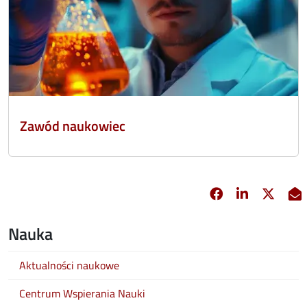
Zawód naukowiec
Facebook
Linkedin
X
opens in new 
opens in 
opens
Nauka
Aktualności naukowe
Centrum Wspierania Nauki