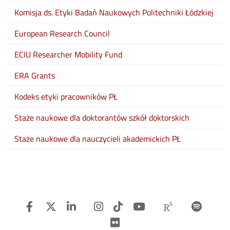
Komisja ds. Etyki Badań Naukowych Politechniki Łódzkiej
European Research Council
ECIU Researcher Mobility Fund
ERA Grants
Kodeks etyki pracowników PŁ
Staże naukowe dla doktorantów szkół doktorskich
Staże naukowe dla nauczycieli akademickich PŁ
Facebook
Twitter
Linkedin
Instagram
TiTok
Youtube
Researchg
Spot
Flickr