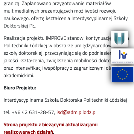
granicą. Zaplanowano przygotowanie materiałów
multimedialnych prezentujących możliwości rozwoju
naukowego, ofertę kształcenia Interdyscyplinarnej Szkoły
Doktorskiej PŁ.
Realizacja projektu IMPROVE stanowi kontynuację działań
Politechniki Łódzkiej w obszarze umiędzynarodowienia
szkoły doktorskiej, przyczyniając się do podniesienia
jakości kształcenia, zwiększenia mobilności doktorantów
oraz intensyfikacji współpracy z zagranicznymi ośrodkami
akademickimi.
Biuro Projektu:
Interdyscyplinarna Szkoła Doktorska Politechniki Łódzkiej
tel. +48 42 631-28-57,
isd@adm.p.lodz.pl
Strona projektu z bieżącymi aktualizacjami
realizowanych działań
.