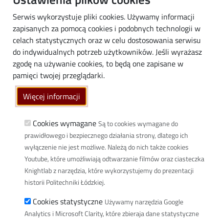
Absolwenci
Serwis wykorzystuje pliki cookies. Używamy informacji
Biznes
zapisanych za pomocą cookies i podobnych technologii w
Media
celach statystycznych oraz w celu dostosowania serwisu
do indywidualnych potrzeb użytkowników. Jeśli wyrażasz
Społeczność lokalna
zgodę na używanie cookies, to będą one zapisane w
Linki
pamięci twojej przeglądarki.
Wikamp
Więcej informacji
Poczta elektroniczna
Biblioteka PŁ
Cookies wymagane
Są to cookies wymagane do
prawidłowego i bezpiecznego działania strony, dlatego ich
Dyscypliny naukowe w PŁ
wyłączenie nie jest możliwe. Należą do nich także cookies
Inicjatywa Doskonałości Uczelnia Badawcza
Youtube, które umożliwiają odtwarzanie filmów oraz ciasteczka
BIP
Knightlab z narzędzia, które wykorzystujemy do prezentacji
Klauzula RODO
historii Politechniki Łódzkiej.
Polityka prywatności
Cookies statystyczne
Używamy narzędzia Google
Deklaracja dostępności cyfrowej
Analytics i Microsoft Clarity, które zbieraja dane statystyczne