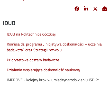
Facebook
Linkedin
X
opens in new 
opens in 
opens
IDUB
IDUB na Politechnice Łódzkiej
Komisja ds. programu „Inicjatywa doskonałości – uczelnia
badawcza” oraz Strategii rozwoju
Priorytetowe obszary badawcze
Działania wspierające doskonałość naukową
IMPROVE - kolejny krok w umiędzynarodowieniu ISD PŁ