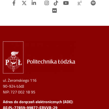
Facebook
Twitter
Linkedin
Instagram
TiTok
Youtube
Researchg
Spot
Flickr
Image
ul. Żeromskiego 116
90-924 Łódź
NIP:
727 002 18 95
Adres do doręczeń elektronicznych (ADE)
:
AE:PL-77859-99877-ERVVB-29