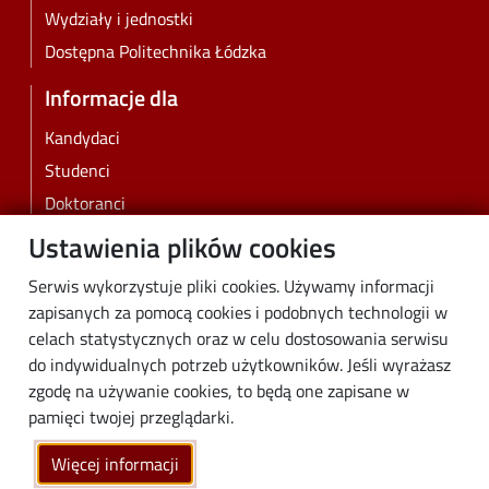
Wydziały i jednostki
Dostępna Politechnika Łódzka
Informacje dla
Kandydaci
Studenci
Doktoranci
Pracownicy
Ustawienia plików cookies
Absolwenci
Serwis wykorzystuje pliki cookies. Używamy informacji
Biznes
zapisanych za pomocą cookies i podobnych technologii w
Media
celach statystycznych oraz w celu dostosowania serwisu
do indywidualnych potrzeb użytkowników. Jeśli wyrażasz
Społeczność lokalna
zgodę na używanie cookies, to będą one zapisane w
Linki
pamięci twojej przeglądarki.
Wikamp
Więcej informacji
Poczta elektroniczna