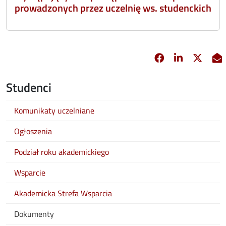
prowadzonych przez uczelnię ws. studenckich
Facebook
Linkedin
X
opens in new 
opens in 
opens
Studenci
Komunikaty uczelniane
Ogłoszenia
Podział roku akademickiego
Wsparcie
Akademicka Strefa Wsparcia
Dokumenty