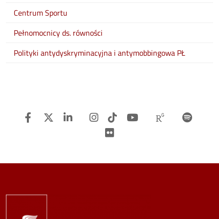
Centrum Sportu
Pełnomocnicy ds. równości
Polityki antydyskryminacyjna i antymobbingowa PŁ
Facebook
Twitter
Linkedin
Instagram
TiTok
Youtube
Researchg
Spot
Flickr
Image