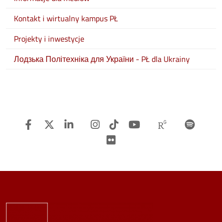
Kontakt i wirtualny kampus PŁ
Projekty i inwestycje
Лодзька Політехніка для України - PŁ dla Ukrainy
Facebook
Twitter
Linkedin
Instagram
TiTok
Youtube
Researchg
Spot
Flickr
Image