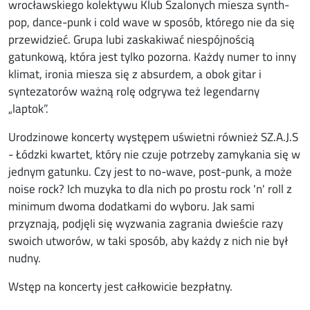
wrocławskiego kolektywu Klub Szalonych miesza synth-
pop, dance-punk i cold wave w sposób, którego nie da się
przewidzieć. Grupa lubi zaskakiwać niespójnością
gatunkową, która jest tylko pozorna. Każdy numer to inny
klimat, ironia miesza się z absurdem, a obok gitar i
syntezatorów ważną rolę odgrywa też legendarny
„laptok”.
Urodzinowe koncerty występem uświetni również SZ.A.J.S
- Łódzki kwartet, który nie czuje potrzeby zamykania się w
jednym gatunku. Czy jest to no-wave, post-punk, a może
noise rock? Ich muzyka to dla nich po prostu rock 'n' roll z
minimum dwoma dodatkami do wyboru. Jak sami
przyznają, podjęli się wyzwania zagrania dwieście razy
swoich utworów, w taki sposób, aby każdy z nich nie był
nudny.
Wstęp na koncerty jest całkowicie bezpłatny.