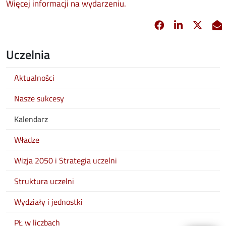
Więcej informacji na wydarzeniu.
Facebook
Linkedin
X
opens in new 
opens in 
opens
Uczelnia
Aktualności
Nasze sukcesy
Kalendarz
Władze
Wizja 2050 i Strategia uczelni
Struktura uczelni
Wydziały i jednostki
PŁ w liczbach