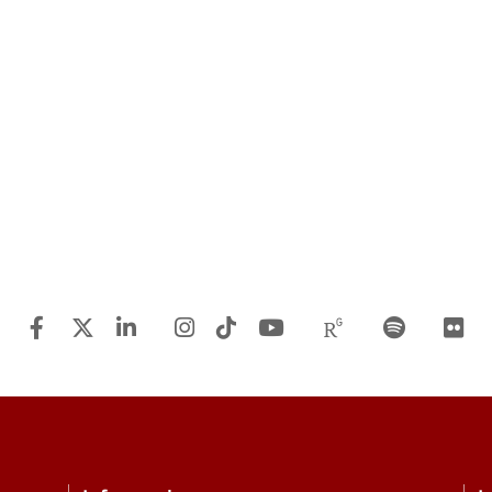
Facebook
Twitter
Linkedin
Instagram
TiTok
Youtube
Researchgat
Spotify
F