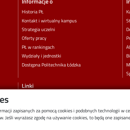
Informacje o
I
Historia PŁ
K
Kontakt i wirtualny kampus
S
Strategia uczelni
D
Oferty pracy
P
PŁ w rankingach
A
Wydziały i jednostki
B
Dostępna Politechnika Łódzka
M
S
Linki
ies
Wikamp
Poczta elektroniczna
ormacji zapisanych za pomocą cookies i podobnych technologii w c
Biblioteka PŁ
 Jeśli wyrażasz zgodę na używanie cookies, to będą one zapisane 
Dyscypliny naukowe w PŁ