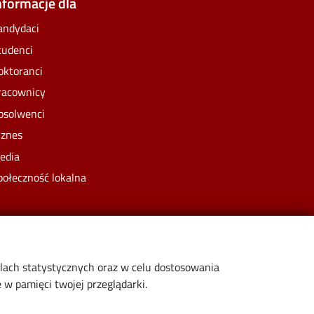
nformacje dla
andydaci
tudenci
oktoranci
racownicy
bsolwenci
iznes
edia
połeczność lokalna
elach statystycznych oraz w celu dostosowania
w pamięci twojej przeglądarki.