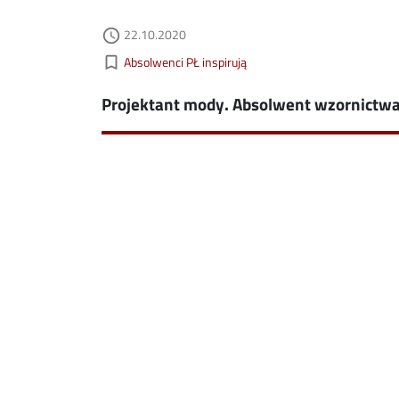
Data dodania
acebook
22.10.2020
ns in new window
access_time
Kategorie aktualności
bookmark_border
Absolwenci PŁ inspirują
nkedin
ns in new window
Projektant mody. Absolwent wzornictwa
ns in new window
mail