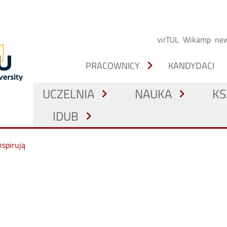
virTUL
Wikamp
new
chevron_right
PRACOWNICY
KANDYDACI
UCZELNIA
NAUKA
KS
chevron_right
chevron_right
IDUB
chevron_right
nspirują