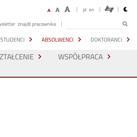
opens 
pl
en
sletter
znajdź pracownika
chevron_right
chevron_right
chevron_right
STUDENCI
ABSOLWENCI
DOKTORANCI
ZTAŁCENIE
WSPÓŁPRACA
chevron_right
chevron_right