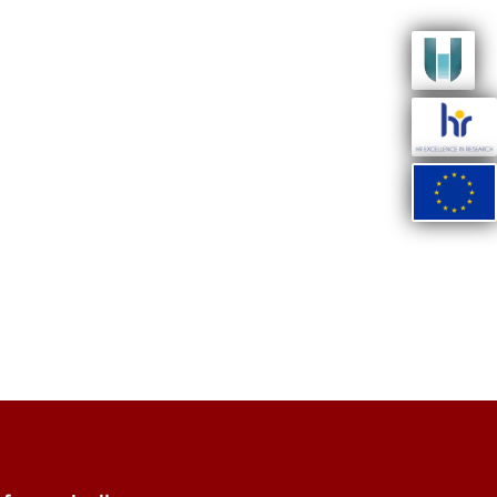
e
lickr