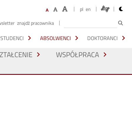
opens 
pl
en
sletter
znajdź pracownika
chevron_right
chevron_right
chevron_right
STUDENCI
ABSOLWENCI
DOKTORANCI
ZTAŁCENIE
WSPÓŁPRACA
chevron_right
chevron_right