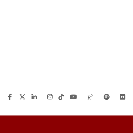
Facebook
Twitter
Linkedin
Instagram
TiTok
Youtube
Researchgat
Spotify
F