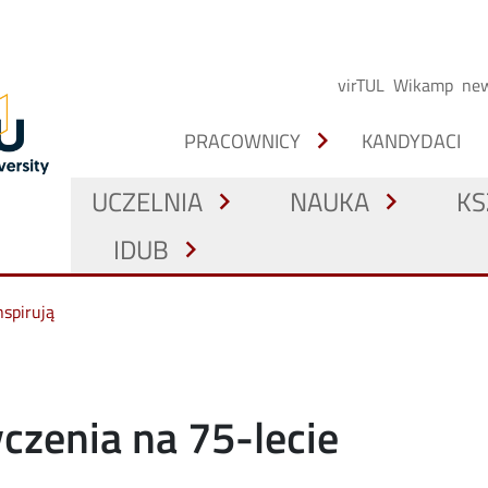
virTUL
Wikamp
new
chevron_right
PRACOWNICY
KANDYDACI
UCZELNIA
NAUKA
KS
chevron_right
chevron_right
IDUB
chevron_right
nspirują
yczenia na 75-lecie