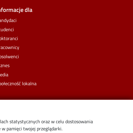
nformacje dla
andydaci
tudenci
oktoranci
racownicy
bsolwenci
iznes
edia
połeczność lokalna
elach statystycznych oraz w celu dostosowania
w pamięci twojej przeglądarki.