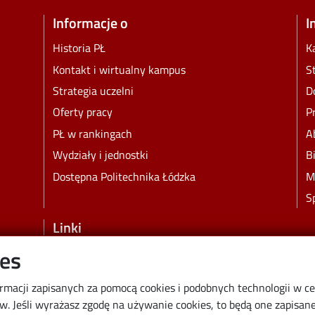
Informacje o
I
Historia PŁ
K
Kontakt i wirtualny kampus
S
Strategia uczelni
D
Oferty pracy
P
PŁ w rankingach
A
Wydziały i jednostki
B
Dostępna Politechnika Łódzka
M
S
Linki
ies
Wikamp
Poczta elektroniczna
ormacji zapisanych za pomocą cookies i podobnych technologii w c
Biblioteka PŁ
 Jeśli wyrażasz zgodę na używanie cookies, to będą one zapisane 