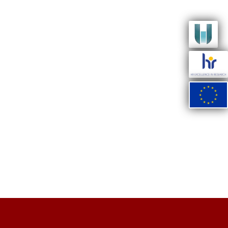
e
lickr