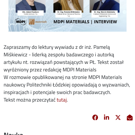
Zapraszamy do lektury wywiadu z dr inż. Pamelą
Miśkiewicz - liderką zespołu badawczego i autorką
artykułu nt. rozwiązań powstających w PŁ. Tekst został
wyróżniony przez redakcję MDPI Materials
W rozmowie opublikowanej na stronie MDPI Materials
naukowcy Politechniki Łódzkiej opowiadają o wyzwaniach,
inspiracjach i potencjale swoich prac badawczych.
opens in new window
Tekst można przeczytać
tutaj
.
Facebook
Linkedin
X
opens in new 
opens in 
opens