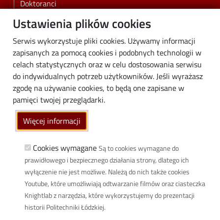
Doktoranci
Pracownicy
Ustawienia plików cookies
Absolwenci
Serwis wykorzystuje pliki cookies. Używamy informacji
Biznes
zapisanych za pomocą cookies i podobnych technologii w
Media
celach statystycznych oraz w celu dostosowania serwisu
do indywidualnych potrzeb użytkowników. Jeśli wyrażasz
Społeczność lokalna
zgodę na używanie cookies, to będą one zapisane w
Linki
pamięci twojej przeglądarki.
Wikamp
Więcej informacji
Poczta elektroniczna
Biblioteka PŁ
Cookies wymagane
Są to cookies wymagane do
prawidłowego i bezpiecznego działania strony, dlatego ich
Dyscypliny naukowe w PŁ
wyłączenie nie jest możliwe. Należą do nich także cookies
Inicjatywa Doskonałości Uczelnia Badawcza
Youtube, które umożliwiają odtwarzanie filmów oraz ciasteczka
BIP
Knightlab z narzędzia, które wykorzystujemy do prezentacji
Klauzula RODO
historii Politechniki Łódzkiej.