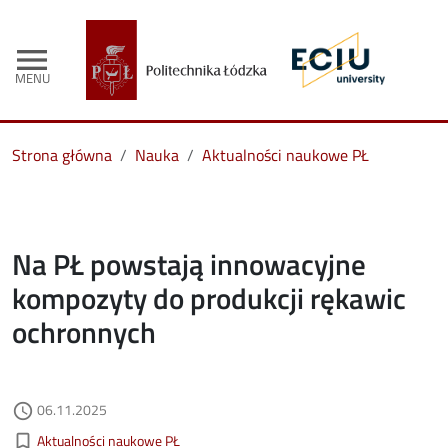
menu
MENU
Strona główna
Nauka
Aktualności naukowe PŁ
Na PŁ powstają innowacyjne
kompozyty do produkcji rękawic
ochronnych
Data dodania
06.11.2025
access_time
Kategorie aktualności
bookmark_border
Aktualności naukowe PŁ