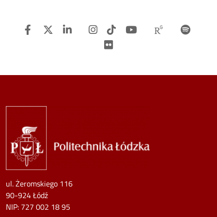
Facebook
Twitter
Linkedin
Instagram
TiTok
Youtube
Researchg
Spot
Flickr
Image
ul. Żeromskiego 116
90-924 Łódź
NIP:
727 002 18 95