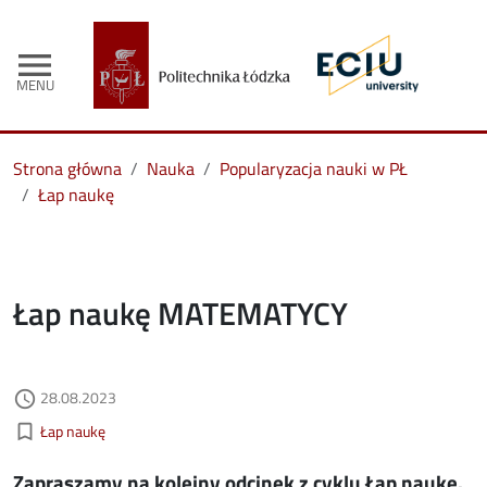
menu
MENU
Strona główna
Nauka
Popularyzacja nauki w PŁ
Łap naukę
Łap naukę MATEMATYCY
Data dodania
28.08.2023
access_time
Kategorie aktualności
bookmark_border
Łap naukę
Zapraszamy na kolejny odcinek z cyklu Łap naukę.