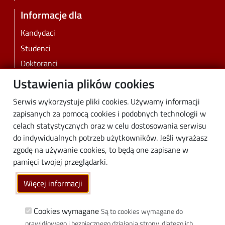
Informacje dla
Kandydaci
Studenci
Doktoranci
Pracownicy
Ustawienia plików cookies
Absolwenci
Serwis wykorzystuje pliki cookies. Używamy informacji
Biznes
zapisanych za pomocą cookies i podobnych technologii w
Media
celach statystycznych oraz w celu dostosowania serwisu
do indywidualnych potrzeb użytkowników. Jeśli wyrażasz
Społeczność lokalna
zgodę na używanie cookies, to będą one zapisane w
Linki
pamięci twojej przeglądarki.
Wikamp
Więcej informacji
Poczta elektroniczna
Biblioteka PŁ
Cookies wymagane
Są to cookies wymagane do
prawidłowego i bezpiecznego działania strony, dlatego ich
Dyscypliny naukowe w PŁ