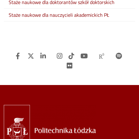
Staże naukowe dla doktorantów szkół doktorskich
Staże naukowe dla nauczycieli akademickich PŁ
Facebook
Twitter
Linkedin
Instagram
TiTok
Youtube
Researchg
Spot
Flickr
Image