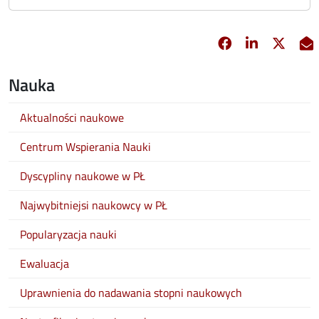
Facebook
Linkedin
X
opens in new 
opens in 
opens
Nauka
Aktualności naukowe
Centrum Wspierania Nauki
Dyscypliny naukowe w PŁ
Najwybitniejsi naukowcy w PŁ
Popularyzacja nauki
Ewaluacja
Uprawnienia do nadawania stopni naukowych