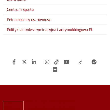
Centrum Sportu
Pełnomocnicy ds. równości
Polityki antydyskryminacyjna i antymobbingowa PŁ
Facebook
Twitter
Linkedin
Instagram
TiTok
Youtube
Researchg
Spot
Flickr
Image