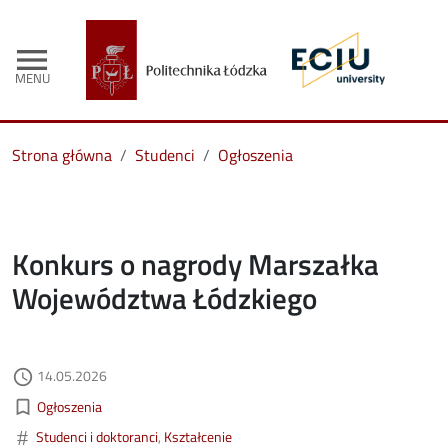
menu
MENU
Strona główna
Studenci
Ogłoszenia
Konkurs o nagrody Marszałka
Województwa Łódzkiego
Data dodania
14.05.2026
access_time
Kategorie aktualności
bookmark_border
Ogłoszenia
#
Studenci i doktoranci
Kształcenie