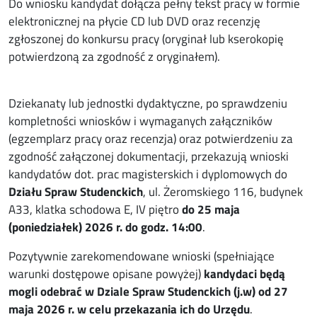
Do wniosku kandydat dołącza pełny tekst pracy w formie
elektronicznej na płycie CD lub DVD oraz recenzję
zgłoszonej do konkursu pracy (oryginał lub kserokopię
potwierdzoną za zgodność z oryginałem).
Dziekanaty lub jednostki dydaktyczne, po sprawdzeniu
kompletności wniosków i wymaganych załączników
(egzemplarz pracy oraz recenzja) oraz potwierdzeniu za
zgodność załączonej dokumentacji, przekazują wnioski
kandydatów dot. prac magisterskich i dyplomowych do
Działu Spraw Studenckich
, ul. Żeromskiego 116, budynek
A33, klatka schodowa E, IV piętro
do 25 maja
(poniedziałek) 2026 r. do godz. 14:00
.
Pozytywnie zarekomendowane wnioski (spełniające
warunki dostępowe opisane powyżej)
kandydaci będą
mogli odebrać w Dziale Spraw Studenckich (j.w) od 27
maja 2026 r. w celu przekazania ich do Urzędu
.