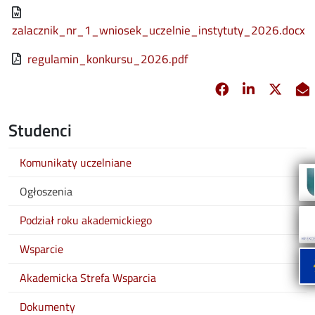
File
zalacznik_nr_1_wniosek_uczelnie_instytuty_2026.docx
File
regulamin_konkursu_2026.pdf
Facebook
Linkedin
X
opens in new 
opens in 
opens
Studenci
Komunikaty uczelniane
Ogłoszenia
Podział roku akademickiego
Wsparcie
Akademicka Strefa Wsparcia
Dokumenty