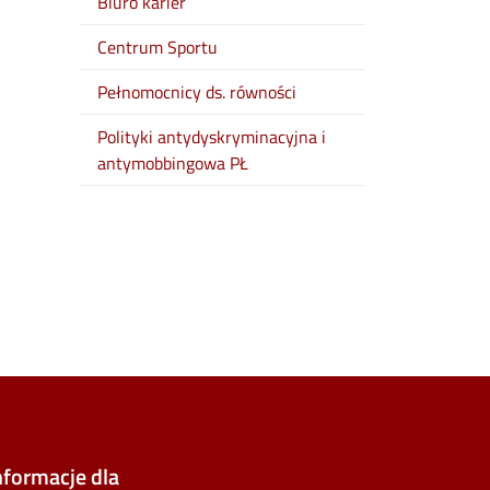
Biuro karier
Centrum Sportu
Pełnomocnicy ds. równości
Polityki antydyskryminacyjna i
antymobbingowa PŁ
e
lickr
nformacje dla