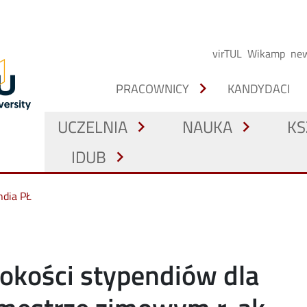
virTUL
Wikamp
new
chevron_right
PRACOWNICY
KANDYDACI
UCZELNIA
NAUKA
KS
chevron_right
chevron_right
IDUB
chevron_right
ndia PŁ
okości stypendiów dla