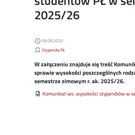
studentów PŁ w se
2025/26
Data dodania
acebook
09.09.2025
ns in new window
access_time
Kategorie aktualności
bookmark_border
Stypendia PŁ
nkedin
ns in new window
W załączeniu znajduje się treść Komunik
ns in new window
sprawie wysokości poszczególnych rodza
semestrze zimowym r. ak. 2025/26.
mail
File
Komunikat ws. wysokości stypendiów w 