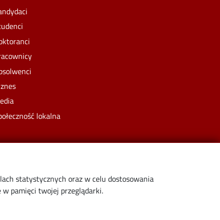
andydaci
tudenci
oktoranci
racownicy
bsolwenci
iznes
edia
połeczność lokalna
elach statystycznych oraz w celu dostosowania
w pamięci twojej przeglądarki.