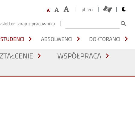
opens 
pl
en
sletter
znajdź pracownika
chevron_right
chevron_right
chevron_right
STUDENCI
ABSOLWENCI
DOKTORANCI
ZTAŁCENIE
WSPÓŁPRACA
chevron_right
chevron_right