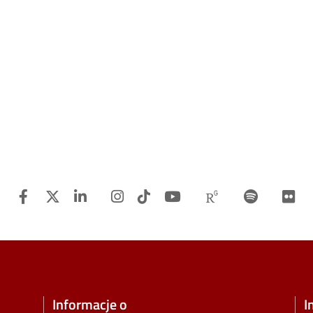
Facebook
Twitter
Linkedin
Instagram
TiTok
Youtube
Researchgat
Spotify
F
Informacje o
I