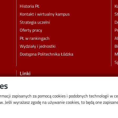
Historia PŁ
K
Kontakt i wirtualny kampus
S
Strategia uczelni
D
Oferty pracy
P
PŁ w rankingach
A
Wydziały i jednostki
B
Dostępna Politechnika Łódzka
M
S
Linki
ies
Wikamp
Poczta elektroniczna
ormacji zapisanych za pomocą cookies i podobnych technologii w c
Biblioteka PŁ
 Jeśli wyrażasz zgodę na używanie cookies, to będą one zapisane 
Dyscypliny naukowe w PŁ
Inicjatywa Doskonałości Uczelnia Badawcza