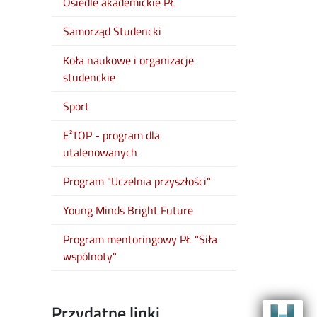
Osiedle akademickie PŁ
Samorząd Studencki
Koła naukowe i organizacje
studenckie
Sport
E²TOP - program dla
utalenowanych
Program "Uczelnia przyszłości"
Young Minds Bright Future
Program mentoringowy PŁ "Siła
wspólnoty"
Przydatne linki