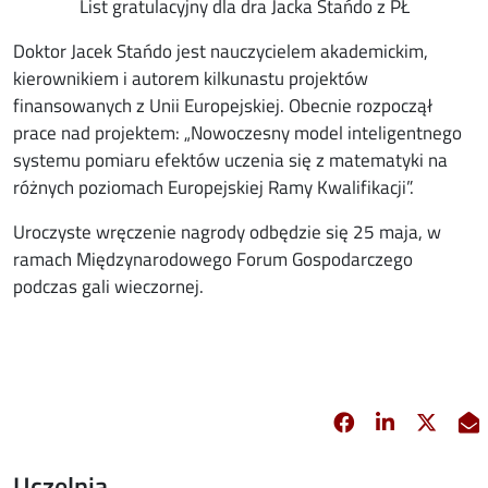
List gratulacyjny dla dra Jacka Stańdo z PŁ
Doktor Jacek Stańdo jest nauczycielem akademickim,
kierownikiem i autorem kilkunastu projektów
finansowanych z Unii Europejskiej. Obecnie rozpoczął
prace nad projektem: „Nowoczesny model inteligentnego
systemu pomiaru efektów uczenia się z matematyki na
różnych poziomach Europejskiej Ramy Kwalifikacji”.
Uroczyste wręczenie nagrody odbędzie się 25 maja, w
ramach Międzynarodowego Forum Gospodarczego
podczas gali wieczornej.
Facebook
Linkedin
X
opens in new 
opens in 
opens
Uczelnia