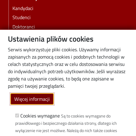
Kandydaci
Studenci
Doktoranci
Pracownicy
Ustawienia plików cookies
Absolwenci
Serwis wykorzystuje pliki cookies. Używamy informacji
Biznes
zapisanych za pomocą cookies i podobnych technologii w
Media
celach statystycznych oraz w celu dostosowania serwisu
do indywidualnych potrzeb użytkowników. Jeśli wyrażasz
Społeczność lokalna
zgodę na używanie cookies, to będą one zapisane w
Linki
pamięci twojej przeglądarki.
Wikamp
Więcej informacji
Poczta elektroniczna
Biblioteka PŁ
Cookies wymagane
Są to cookies wymagane do
prawidłowego i bezpiecznego działania strony, dlatego ich
Dyscypliny naukowe w PŁ
wyłączenie nie jest możliwe. Należą do nich także cookies
Inicjatywa Doskonałości Uczelnia Badawcza