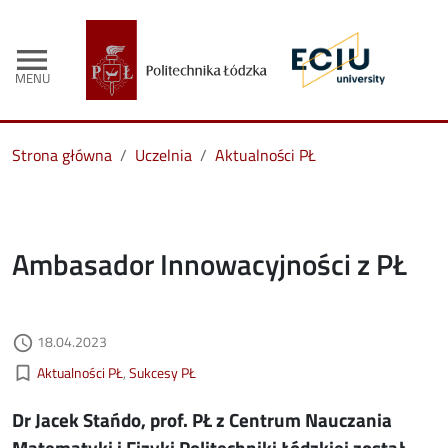
menu
MENU
Strona główna
Uczelnia
Aktualności PŁ
Ambasador Innowacyjności z PŁ
Data dodania
18.04.2023
access_time
Kategorie aktualności
bookmark_border
Aktualności PŁ
Sukcesy PŁ
Dr Jacek Stańdo, prof. PŁ z Centrum Nauczania
Matematyki i Fizyki Politechniki Łódzkiej został