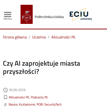
menu
MENU
Strona główna
Uczelnia
Aktualności PŁ
Czy AI zaprojektuje miasta
przyszłości?
Data dodania
30.06.2026
access_time
Kategorie aktualności
bookmark_border
Aktualności PŁ
Podcasty PŁ
#
Nauka
Kształcenie
POB: SecurityTech