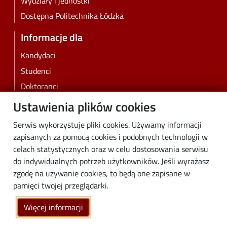
Wydziały i jednostki
Dostępna Politechnika Łódzka
Informacje dla
Kandydaci
Studenci
Doktoranci
Pracownicy
Ustawienia plików cookies
Absolwenci
Serwis wykorzystuje pliki cookies. Używamy informacji
Biznes
zapisanych za pomocą cookies i podobnych technologii w
Media
celach statystycznych oraz w celu dostosowania serwisu
do indywidualnych potrzeb użytkowników. Jeśli wyrażasz
Społeczność lokalna
zgodę na używanie cookies, to będą one zapisane w
Linki
pamięci twojej przeglądarki.
Wikamp
Więcej informacji
Poczta elektroniczna