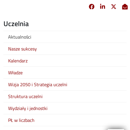
Facebook
Linkedin
X
opens in new 
opens in 
opens
Uczelnia
Aktualności
Nasze sukcesy
Kalendarz
Władze
Wizja 2050 i Strategia uczelni
Struktura uczelni
Wydziały i jednostki
PŁ w liczbach