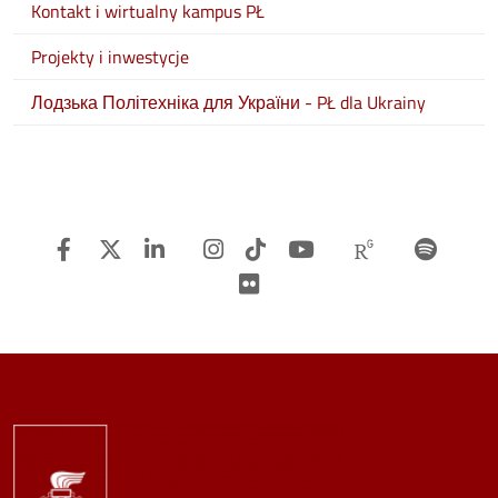
Kontakt i wirtualny kampus PŁ
Projekty i inwestycje
Лодзька Політехніка для України - PŁ dla Ukrainy
Facebook
Twitter
Linkedin
Instagram
TiTok
Youtube
Researchg
Spot
Flickr
Image