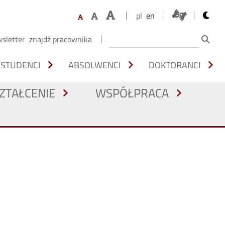
opens 
pl
en
sletter
znajdź pracownika
chevron_right
chevron_right
chevron_right
STUDENCI
ABSOLWENCI
DOKTORANCI
ZTAŁCENIE
WSPÓŁPRACA
chevron_right
chevron_right