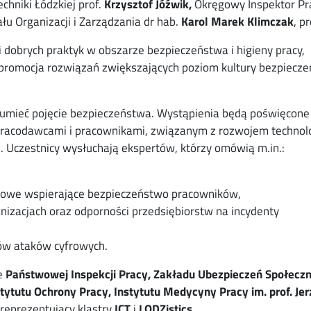
chniki Łódzkiej prof.
Krzysztof Jóźwik,
Okręgowy Inspektor Pr
łu Organizacji i Zarządzania dr hab.
Karol Marek Klimczak
, pr
 dobrych praktyk w obszarze bezpieczeństwa i higieny pracy,
 promocja rozwiązań zwiększających poziom kultury bezpiecz
ozumieć pojęcie bezpieczeństwa. Wystąpienia będą poświęcone
racodawcami i pracownikami, związanym z rozwojem technolo
 Uczestnicy wysłuchają ekspertów, którzy omówią m.in.:
frowe wspierające bezpieczeństwo pracowników,
nizacjach oraz odporności przedsiębiorstw na incydenty
ków ataków cyfrowych.
le
Państwowej Inspekcji Pracy, Zakładu Ubezpieczeń Społeczn
tytutu Ochrony Pracy, Instytutu Medycyny Pracy im. prof. Je
i reprezentujący klastry
ICT
i
LODZistics
.