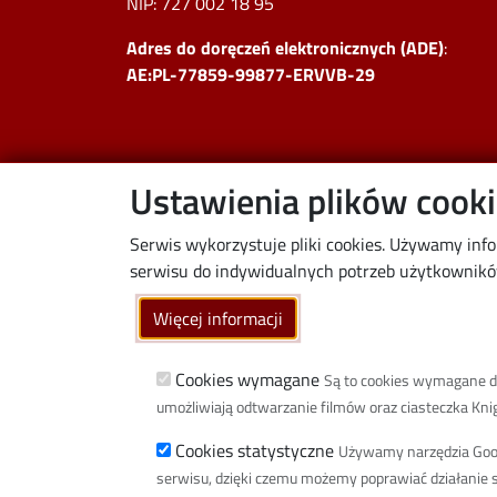
NIP:
727 002 18 95
Adres do doręczeń elektronicznych (ADE)
:
AE:PL-77859-99877-ERVVB-29
Ustawienia plików cook
Serwis wykorzystuje pliki cookies. Używamy inf
serwisu do indywidualnych potrzeb użytkowników.
Więcej informacji
Cookies wymagane
Są to cookies wymagane do 
umożliwiają odtwarzanie filmów oraz ciasteczka Knigh
Cookies statystyczne
Używamy narzędzia Google
serwisu, dzięki czemu możemy poprawiać działanie s