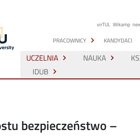
virTUL
Wikamp
new
chevron_right
PRACOWNICY
KANDYDACI
UCZELNIA
NAUKA
KS
chevron_right
chevron_right
IDUB
chevron_right
ostu bezpieczeństwo –