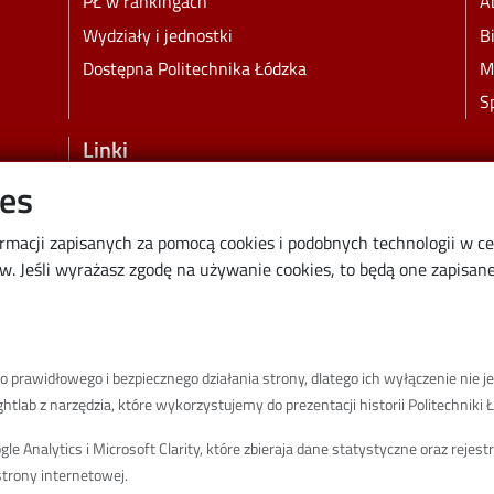
PŁ w rankingach
A
Wydziały i jednostki
B
Dostępna Politechnika Łódzka
M
S
Linki
ies
Wikamp
Poczta elektroniczna
ormacji zapisanych za pomocą cookies i podobnych technologii w c
Biblioteka PŁ
 Jeśli wyrażasz zgodę na używanie cookies, to będą one zapisane 
Dyscypliny naukowe w PŁ
Inicjatywa Doskonałości Uczelnia Badawcza
BIP
prawidłowego i bezpiecznego działania strony, dlatego ich wyłączenie nie je
Klauzula RODO
tlab z narzędzia, które wykorzystujemy do prezentacji historii Politechniki Ł
Polityka prywatności
 Analytics i Microsoft Clarity, które zbieraja dane statystyczne oraz rejes
Deklaracja dostępności cyfrowej
trony internetowej.
Informacja o PŁ w Polskim Języku Migowym