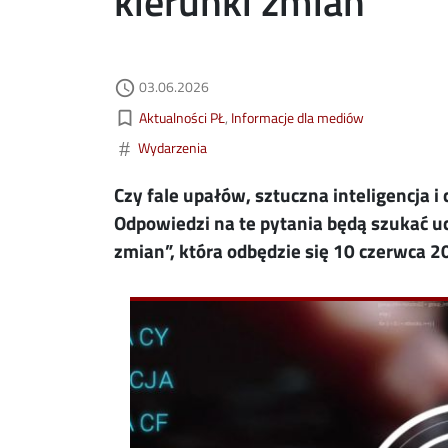
kierunki zmian”
Data dodania
acebook
03.06.2026
ns in new window
access_time
Kategorie aktualności
bookmark_border
Aktualności PŁ
Informacje dla mediów
nkedin
ns in new window
#
Wydarzenia
ns in new window
Czy fale upałów, sztuczna inteligencja
Odpowiedzi na te pytania będą szukać uc
mail
zmian”, która odbędzie się 10 czerwca 20
Image