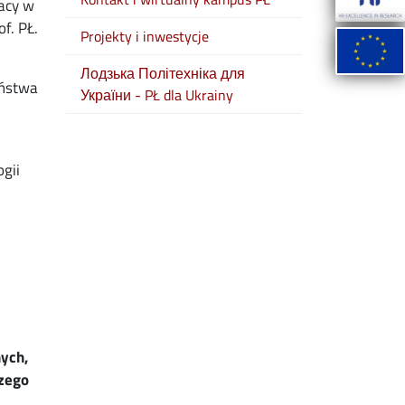
acy w
of. PŁ.
Projekty i inwestycje
Лодзька Політехніка для
eństwa
України - PŁ dla Ukrainy
gii
ych,
rzego