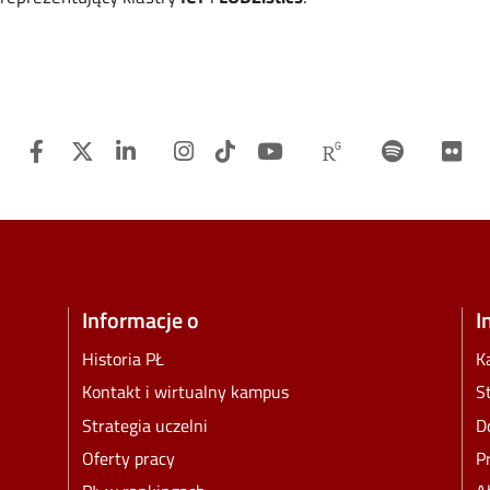
Facebook
Twitter
Linkedin
Instagram
TiTok
Youtube
Researchgat
Spotify
F
Informacje o
I
Historia PŁ
K
Kontakt i wirtualny kampus
S
Strategia uczelni
D
Oferty pracy
P