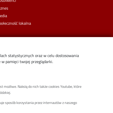
bsolwenci
iznes
edia
połeczność lokalna
elach statystycznych oraz w celu dostosowania
w pamięci twojej przeglądarki.
st możliwe. Należą do nich także cookies Youtube, które
ódzkiej.
truje sposób korzystania przez internautów z naszego