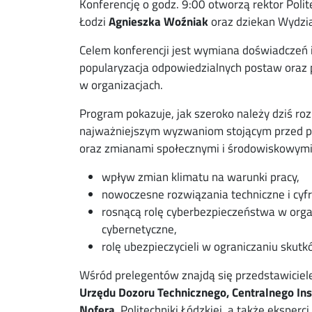
Konferencję o godz. 9:00 otworzą rektor Polite
Łodzi
Agnieszka
Woźniak
oraz dziekan Wydzia
Celem konferencji jest wymiana doświadczeń i
popularyzacja odpowiedzialnych postaw oraz
w organizacjach.
Program pokazuje, jak szeroko należy dziś r
najważniejszym wyzwaniom stojącym przed p
oraz zmianami społecznymi i środowiskowymi.
wpływ zmian klimatu na warunki pracy,
nowoczesne rozwiązania techniczne i cy
rosnącą rolę cyberbezpieczeństwa w orga
cybernetyczne,
rolę ubezpieczycieli w ograniczaniu skut
Wśród prelegentów znajdą się przedstawicie
Urzędu Dozoru Technicznego, Centralnego Ins
Nofera,
Politechniki Łódzkiej, a także eksperc