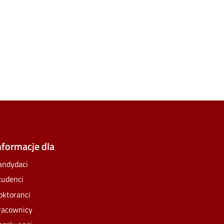
e
lickr
nformacje dla
andydaci
tudenci
oktoranci
racownicy