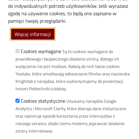
do indywidualnych potrzeb użytkowników. Jeśli wyrażasz
Społeczność lokalna
zgodę na używanie cookies, to będą one zapisane w
Linki
pamięci twojej przeglądarki.
Wikamp
Więcej informacji
Poczta elektroniczna
Biblioteka PŁ
Cookies wymagane
Są to cookies wymagane do
prawidłowego i bezpiecznego działania strony, dlatego ich
Dyscypliny naukowe w PŁ
wyłączenie nie jest możliwe. Należą do nich także cookies
Inicjatywa Doskonałości Uczelnia Badawcza
Youtube, które umożliwiają odtwarzanie filmów oraz ciasteczka
BIP
Knightlab z narzędzia, które wykorzystujemy do prezentacji
Klauzula RODO
historii Politechniki Łódzkiej.
Polityka prywatności
Cookies statystyczne
Używamy narzędzia Google
Deklaracja dostępności cyfrowej
Analytics i Microsoft Clarity, które zbieraja dane statystyczne
oraz rejestruje sposób korzystania przez internautów z
Informacja o PŁ w Polskim Języku Migowym
naszego serwisu, dzięki czemu możemy poprawiać działanie
Newsletter
strony internetowej.
Spis defibrylatorów na terenie PŁ