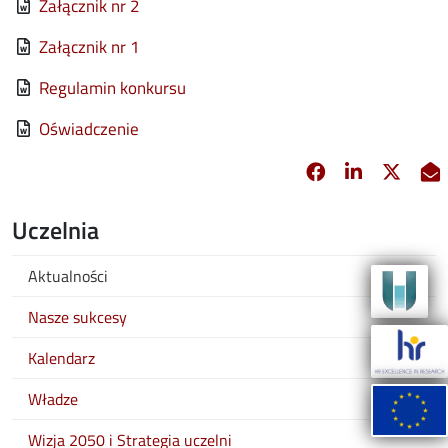
File
Załącznik nr 2
File
Załącznik nr 1
File
Regulamin konkursu
File
Oświadczenie
Facebook
Linkedin
X
opens in new 
opens in 
opens
Uczelnia
Aktualności
Nasze sukcesy
Kalendarz
Władze
Wizja 2050 i Strategia uczelni