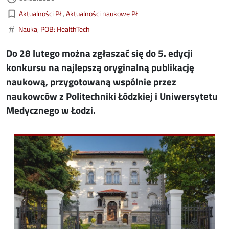
Kategorie aktualności
bookmark_border
Aktualności PŁ
Aktualności naukowe PŁ
#
Nauka
POB: HealthTech
Do 28 lutego można zgłaszać się do 5. edycji
konkursu na najlepszą oryginalną publikację
naukową, przygotowaną wspólnie przez
naukowców z Politechniki Łódzkiej i Uniwersytetu
Medycznego w Łodzi.
Image