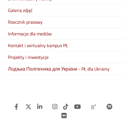
Galeria zdjęć
Rzecznik prasowy
Informacje dla mediów
Kontakt i wirtualny kampus PŁ
Projekty i inwestycje
Лодзька Політехніка для України - PŁ dla Ukrainy
Facebook
Twitter
Linkedin
Instagram
TiTok
Youtube
Researchg
Spot
Flickr