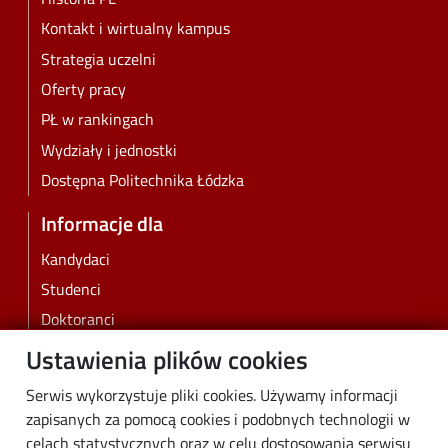
Kontakt i wirtualny kampus
Strategia uczelni
Oferty pracy
PŁ w rankingach
Wydziały i jednostki
Dostępna Politechnika Łódzka
Informacje dla
Kandydaci
Studenci
Doktoranci
Pracownicy
Ustawienia plików cookies
Absolwenci
Serwis wykorzystuje pliki cookies. Używamy informacji
Biznes
zapisanych za pomocą cookies i podobnych technologii w
Media
celach statystycznych oraz w celu dostosowania serwisu