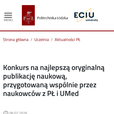
menu
MENU
Strona główna
Uczelnia
Aktualności PŁ
Konkurs na najlepszą oryginalną
publikację naukową,
przygotowaną wspólnie przez
naukowców z PŁ i UMed
Data dodania
06.02.2026
access_time