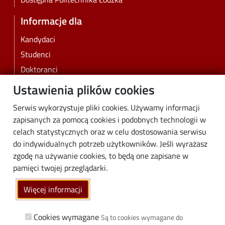
Informacje dla
Kandydaci
Studenci
Doktoranci
Pracownicy
Ustawienia plików cookies
Absolwenci
Serwis wykorzystuje pliki cookies. Używamy informacji
Biznes
zapisanych za pomocą cookies i podobnych technologii w
Media
celach statystycznych oraz w celu dostosowania serwisu
do indywidualnych potrzeb użytkowników. Jeśli wyrażasz
Społeczność lokalna
zgodę na używanie cookies, to będą one zapisane w
Linki
pamięci twojej przeglądarki.
Wikamp
Więcej informacji
Poczta elektroniczna
Biblioteka PŁ
Cookies wymagane
Są to cookies wymagane do