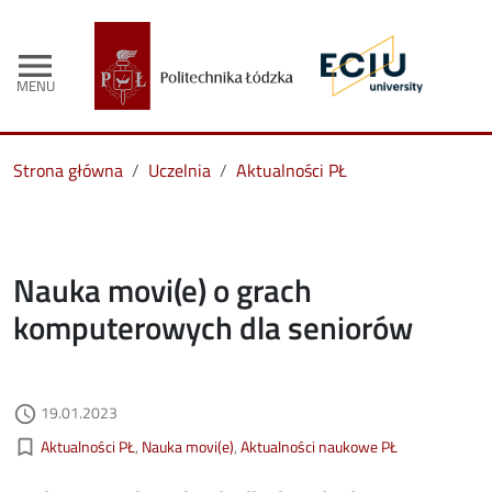
menu
MENU
Strona główna
Uczelnia
Aktualności PŁ
Nauka movi(e) o grach
komputerowych dla seniorów
Data dodania
19.01.2023
access_time
Kategorie aktualności
bookmark_border
Aktualności PŁ
Nauka movi(e)
Aktualności naukowe PŁ