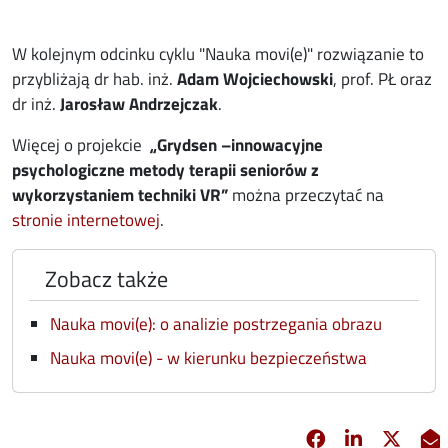
W kolejnym odcinku cyklu "Nauka movi(e)" rozwiązanie to
przybliżają dr hab. inż.
Adam Wojciechowski
, prof. PŁ oraz
dr inż.
Jarosław Andrzejczak
.
Więcej o projekcie
„Grydsen –innowacyjne
psychologiczne metody terapii seniorów z
wykorzystaniem techniki VR”
można przeczytać na
opens in new window
stronie internetowej
.
Zobacz także
Nauka movi(e): o analizie postrzegania obrazu
Nauka movi(e) - w kierunku bezpieczeństwa
Facebook
Linkedin
X
opens in new 
opens in 
opens