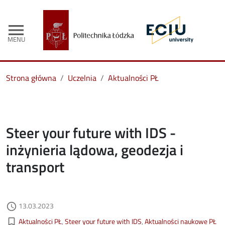
menu
MENU
Strona główna
Uczelnia
Aktualności PŁ
Steer your future with IDS -
inżynieria lądowa, geodezja i
transport
Data dodania
13.03.2023
access_time
Kategorie aktualności
bookmark_border
Aktualności PŁ
Steer your future with IDS
Aktualności naukowe PŁ