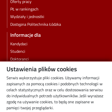
Oferty pracy
PŁ w rankingach
Wydziały i jednostki
Dostępna Politechnika Łódzka
Informacje dla
Kandydaci
Studenci
Doktoranci
Pracownicy
Ustawienia plików cookies
Absolwenci
Serwis wykorzystuje pliki cookies. Używamy informacji
Biznes
zapisanych za pomocą cookies i podobnych technologii w
Media
celach statystycznych oraz w celu dostosowania serwisu
do indywidualnych potrzeb użytkowników. Jeśli wyrażasz
Społeczność lokalna
zgodę na używanie cookies, to będą one zapisane w
Linki
pamięci twojej przeglądarki.