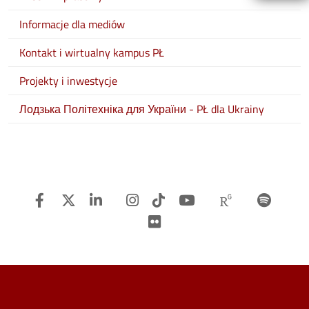
Informacje dla mediów
Kontakt i wirtualny kampus PŁ
Projekty i inwestycje
Лодзька Політехніка для України - PŁ dla Ukrainy
Facebook
Twitter
Linkedin
Instagram
TiTok
Youtube
Researchg
Spot
Flickr