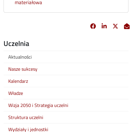
materiałowa
Facebook
Linkedin
X
opens in new 
opens in 
opens
Uczelnia
Aktualności
Nasze sukcesy
Kalendarz
Władze
Wizja 2050 i Strategia uczelni
Struktura uczelni
Wydziały i jednostki