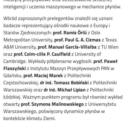
inteligencji i uczenia maszynowego w mechanice płynów.
Wśród zaproszonych prelegentów znaleźli się uznani
badacze reprezentujący ośrodki naukowe z Europy i
Stanów Zjednoczonych:
prof. Ramis Örlü
z Oslo
Metropolitan University,
prof. Paul G. A. Cizmas
z Texas
A&M University,
prof. Manuel García-Villalba
z TU Wien
oraz
prof. Colm-cille P. Caulfield
z University of
Cambridge. Wykłady półplenarne wygłosili:
prof. Paweł
Flaszyński
z Instytutu Maszyn Przepływowych PAN w
Gdańsku,
prof. Maciej Marek
z Politechniki
Częstochowskiej,
dr inż. Tomasz Bobiński
z Politechniki
Warszawskiej oraz
dr inż. Michał Lipian
z Politechniki
Łódzkiej. Ważnym punktem programu był również wykład
otwarty
prof. Szymona Malinowskiego
z Uniwersytetu
Warszawskiego, poświęcony dynamice płynów w
kontekście klimatu Ziemi.