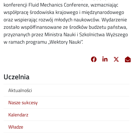
konferencji Fluid Mechanics Conference, wzmacniając
współpracę środowiska krajowego i międzynarodowego
oraz wspierając rozwój młodych naukowców. Wydarzenie
zostało współfinansowane ze środków budżetu państwa,
przyznanych przez Ministra Nauki i Szkolnictwa Wyższego
w ramach programu „Wektory Nauki”.
Facebook
Linkedin
X
opens in new 
opens in 
opens
Uczelnia
Aktualności
Nasze sukcesy
Kalendarz
Władze