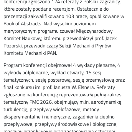
konferencji zgłoszono 124 referaty z Polski i zagranicy,
które zostały poddane recenzjom. Ostatecznie do
prezentacji zakwalifikowano 103 prace, opublikowane w
Book of Abstracts. Nad wysokim poziomem
merytorycznym programu czuwał Międzynarodowy
Komitet Naukowy, któremu przewodniczył prof. Jacek
Pozorski, przewodniczący Sekcji Mechaniki Płynów
Komitetu Mechaniki PAN.
Program konferencji obejmował 4 wykłady plenarne, 4
wykłady półplenarne, wykład otwarty, 15 sesji
tematycznych, sesję posterową, sesję przemysłową oraz
finał konkursu im. prof. Janusza W. Elsnera. Referaty
zgłoszone na konferencję reprezentowały pełny zakres
tematyczny FMC 2026, obejmujący m.in. aerodynamikę,
turbulencję, przepływy wielofazowe, metody
eksperymentalne i numeryczne, zagadnienia cieplno-
przepływowe, przepływy środowiskowe i biologiczne,
maszyny przepływowe oraz zastosowania sztucznej