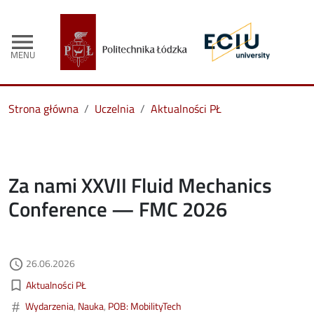
menu
MENU
Strona główna
Uczelnia
Aktualności PŁ
Za nami XXVII Fluid Mechanics
Conference — FMC 2026
Data dodania
26.06.2026
access_time
Kategorie aktualności
bookmark_border
Aktualności PŁ
#
Wydarzenia
Nauka
POB: MobilityTech