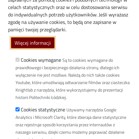
Media
celach statystycznych oraz w celu dostosowania serwisu
do indywidualnych potrzeb użytkowników. Jeśli wyrażasz
Społeczność lokalna
zgodę na używanie cookies, to będą one zapisane w
Linki
pamięci twojej przeglądarki.
Wikamp
Więcej informacji
Poczta elektroniczna
Biblioteka PŁ
Cookies wymagane
Są to cookies wymagane do
prawidłowego i bezpiecznego działania strony, dlatego ich
Dyscypliny naukowe w PŁ
wyłączenie nie jest możliwe. Należą do nich także cookies
Inicjatywa Doskonałości Uczelnia Badawcza
Youtube, które umożliwiają odtwarzanie filmów oraz ciasteczka
BIP
Knightlab z narzędzia, które wykorzystujemy do prezentacji
Klauzula RODO
historii Politechniki Łódzkiej.
Polityka prywatności
Cookies statystyczne
Używamy narzędzia Google
Deklaracja dostępności cyfrowej
Analytics i Microsoft Clarity, które zbieraja dane statystyczne
oraz rejestruje sposób korzystania przez internautów z
Informacja o PŁ w Polskim Języku Migowym
naszego serwisu, dzięki czemu możemy poprawiać działanie
Newsletter