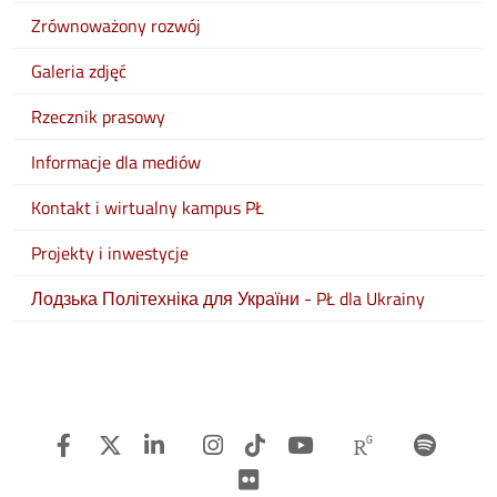
Zrównoważony rozwój
Galeria zdjęć
Rzecznik prasowy
Informacje dla mediów
Kontakt i wirtualny kampus PŁ
Projekty i inwestycje
Лодзька Політехніка для України - PŁ dla Ukrainy
Facebook
Twitter
Linkedin
Instagram
TiTok
Youtube
Researchg
Spot
Flickr