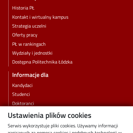
Historia PŁ
Kontakt i wirtualny kampus
Strategia uczelni
Oferty pracy
PŁ w rankingach
Wydziały i jednostki
Dostępna Politechnika Łódzka
Informacje dla
Kandydaci
Studenci
Doktoranci
Pracownicy
Ustawienia plików cookies
Absolwenci
Serwis wykorzystuje pliki cookies. Używamy informacji
Biznes
zapisanych za pomocą cookies i podobnych technologii w