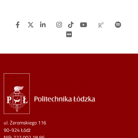
Facebook
Twitter
Linkedin
Instagram
TiTok
Youtube
Researchg
Spot
Flickr
Image
ul. Żeromskiego 116
90-924 Łódź
NIP:
727 002 18 95