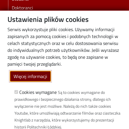
Doktoranci
Pracownicy
Ustawienia plików cookies
Absolwenci
Serwis wykorzystuje pliki cookies. Używamy informacji
Biznes
zapisanych za pomocą cookies i podobnych technologii w
Media
celach statystycznych oraz w celu dostosowania serwisu
do indywidualnych potrzeb użytkowników. Jeśli wyrażasz
Społeczność lokalna
zgodę na używanie cookies, to będą one zapisane w
Linki
pamięci twojej przeglądarki.
Wikamp
Więcej informacji
Poczta elektroniczna
Biblioteka PŁ
Cookies wymagane
Są to cookies wymagane do
prawidłowego i bezpiecznego działania strony, dlatego ich
Dyscypliny naukowe w PŁ
wyłączenie nie jest możliwe. Należą do nich także cookies
Inicjatywa Doskonałości Uczelnia Badawcza
Youtube, które umożliwiają odtwarzanie filmów oraz ciasteczka
BIP
Knightlab z narzędzia, które wykorzystujemy do prezentacji
Klauzula RODO
historii Politechniki Łódzkiej.