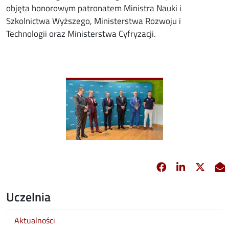
objęta honorowym patronatem Ministra Nauki i
Szkolnictwa Wyższego, Ministerstwa Rozwoju i
Technologii oraz Ministerstwa Cyfryzacji.
Image
Facebook
Linkedin
X
opens in new 
opens in 
opens
Uczelnia
Aktualności