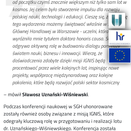
od początku czymś znacznie większym niż tylko sam lot w
kosmos. Jej celem było stworzenie impulsu dla rozwoju
polskiej nauki, technologii i edukacji. Cieszę się, że rocznicę
tego wydarzenia możemy świętować właśnie w Szkole
Głównej Handlowej w Warszawie - uczelni, która
wyróżniła mnie tytułem doktora honoris causa. SGH
odgrywa aktywną rolę w budowaniu dialogu pomiędzy
światem nauki, biznesu i innowacji. Wierzę, że
doświadczenia zdobyte dzięki misji IGNIS będą
procentować przez wiele kolejnych lat, inspirując nowe
projekty, współpracę międzynarodową oraz kolejne
pokolenia, które będą rozwijać polski sektor kosmiczny
– mówił
Sławosz Uznański-Wiśniewski
.
Podczas konferencji naukowej w SGH uhonorowane
zostały również osoby związane z misją IGNIS, które
odegrały kluczową rolę w przygotowaniu i realizacji lotu
dr. Uznańskiego-Wiśniewskiego. Konferencja została