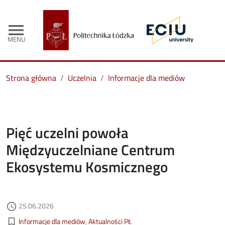
menu
MENU
Strona główna
Uczelnia
Informacje dla mediów
Pięć uczelni powoła
Międzyuczelniane Centrum
Ekosystemu Kosmicznego
Data dodania
25.06.2026
access_time
Kategorie aktualności
bookmark_border
Informacje dla mediów
Aktualności PŁ