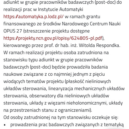
adiunkt w grupie pracowników badawczych (post-doc) do
realizacji prac w Instytucie Automatyki
https://automatyka.p.lodz.pl/
w ramach grantu
finansowanego ze środków Narodowego Centrum Nauki
OPUS 27 (streszczenie projektu dostępne
https://projekty.ncn.gov.pl/opisy/624805-pl.pdf
),
kierowanego przez prof. dr hab. inż. Witolda Respondka.
W ramach realizacji projektu osoba zatrudniona na
stanowisku typu adiunkt w grupie pracowników
badawczych (post-doc) będzie prowadziła badania
naukowe związane z co najmniej jednym z pięciu
wiodących tematów projektu (płaskość nieliniowych
układów sterowania, linearyzacja mechanicznych układów
sterowania, obserwatory dla nieliniowych układów
sterowania, układy z więzami nieholonomicznymi, układy
na przestrzeniach stanu z ograniczeniami).
Od osoby zatrudnionej na tym stanowisku oczekuje się:
• prowadzenia prac badawczych związanych z tematyką