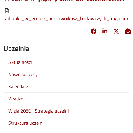
File
adiunkt_w_grupie_pracownikow_badawczych_ang.docx
Facebook
Linkedin
X
opens in new 
opens in 
opens
Uczelnia
Aktualności
Nasze sukcesy
Kalendarz
Władze
Wizja 2050 i Strategia uczelni
Struktura uczelni