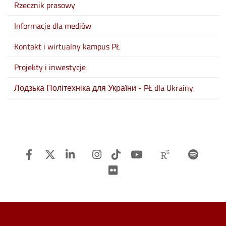
Rzecznik prasowy
Informacje dla mediów
Kontakt i wirtualny kampus PŁ
Projekty i inwestycje
Лодзька Політехніка для України - PŁ dla Ukrainy
Facebook
Twitter
Linkedin
Instagram
TiTok
Youtube
Researchg
Spot
Flickr