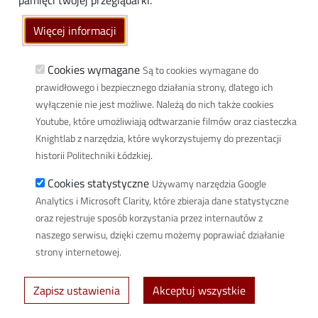
pamięci twojej przeglądarki.
Wikamp
Więcej informacji
Poczta elektroniczna
Biblioteka PŁ
Cookies wymagane
Są to cookies wymagane do
prawidłowego i bezpiecznego działania strony, dlatego ich
Dyscypliny naukowe w PŁ
wyłączenie nie jest możliwe. Należą do nich także cookies
Inicjatywa Doskonałości Uczelnia Badawcza
Youtube, które umożliwiają odtwarzanie filmów oraz ciasteczka
BIP
Knightlab z narzędzia, które wykorzystujemy do prezentacji
Klauzula RODO
historii Politechniki Łódzkiej.
Polityka prywatności
Cookies statystyczne
Używamy narzędzia Google
Deklaracja dostępności cyfrowej
Analytics i Microsoft Clarity, które zbieraja dane statystyczne
oraz rejestruje sposób korzystania przez internautów z
Informacja o PŁ w Polskim Języku Migowym
naszego serwisu, dzięki czemu możemy poprawiać działanie
Newsletter
strony internetowej.
Spis defibrylatorów na terenie PŁ
Zapisz ustawienia
Akceptuj wszystkie
© 2026 Politechnika Łódzka - created by
Uczelniane Centrum Informatyczne