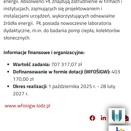
energii. Absolwenci PŁ znajdują zatrudnienie w firmach i
instytucjach, zajmujących się projektowaniem i
instalacjami urządzeń, wykorzystujących odnawialne
źródła energii. PŁ posiada nowoczesne laboratoria
dydaktyczne, m.in. do badania pomp ciepła, kolektorów
słonecznych.
Informacje finansowe i organizacyjne:
Wartość zadania:
707 317,07 zł
Dofinansowanie w formie dotacji (WFOŚiGW):
403
170,00 zł
Okres realizacji:
1 października 2025 r. - 28 luty
2027 r.
www.wfosigw.lodz.pl
Facebook
Linkedin
X
opens in new 
opens in 
opens