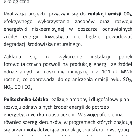
ekologiczna.
Realizacja projektu przyczyni się do
redukcji emisji CO₂
,
efektywnego wykorzystania zasobów oraz rozwoju
energetyki niskoemisyjnej w obszarze odnawialnych
źródeł energii. Inwestycja nie będzie powodować
degradacji środowiska naturalnego.
Zakłada się, iż wykonanie instalacji paneli
fotowoltaicznych pozwoli na produkcję energii ze źródeł
odnawialnych w ilości nie mniejszej niż 101,72 MWh
rocznie, co doprowadzi do ograniczenia emisji pyłu, SO
,
2
NO
, CO i CO
.
x
2
Politechnika Łódzka
realizuje ambitny i długofalowy plan
rozwoju odnawialnych źródeł energii do potrzeb
energetycznych kampusu uczelni. W swojej ofercie ma
również szereg kierunków, w programach których znajdują
się przedmioty dotyczące produkcji, transferu i dystrybucji