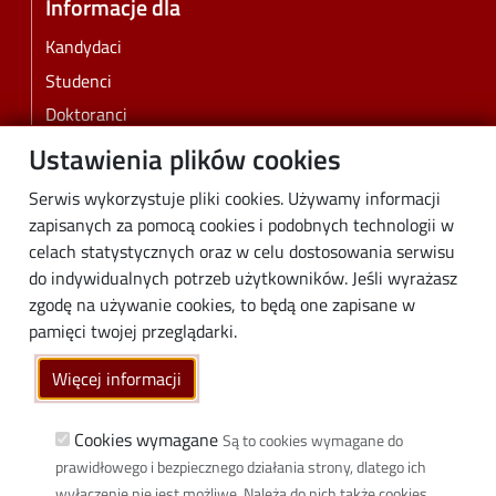
Informacje dla
Kandydaci
Studenci
Doktoranci
Pracownicy
Ustawienia plików cookies
Absolwenci
Serwis wykorzystuje pliki cookies. Używamy informacji
Biznes
zapisanych za pomocą cookies i podobnych technologii w
Media
celach statystycznych oraz w celu dostosowania serwisu
do indywidualnych potrzeb użytkowników. Jeśli wyrażasz
Społeczność lokalna
zgodę na używanie cookies, to będą one zapisane w
Linki
pamięci twojej przeglądarki.
Wikamp
Więcej informacji
Poczta elektroniczna
Biblioteka PŁ
Cookies wymagane
Są to cookies wymagane do
prawidłowego i bezpiecznego działania strony, dlatego ich
Dyscypliny naukowe w PŁ
wyłączenie nie jest możliwe. Należą do nich także cookies