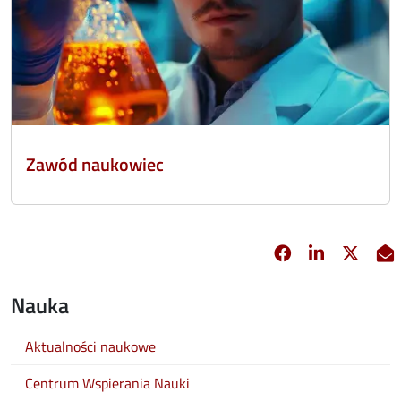
Zawód naukowiec
Facebook
Linkedin
X
opens in new 
opens in 
opens
Nauka
Aktualności naukowe
Centrum Wspierania Nauki