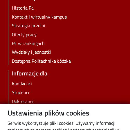
Historia PŁ
Kontakt i wirtualny kampus
Strategia uczelni
Oferty pracy
PŁ w rankingach
Wydziały i jednostki
Dostępna Politechnika Łódzka
Informacje dla
Kandydaci
Studenci
Doktoranci
Pracownicy
Ustawienia plików cookies
Absolwenci
Serwis wykorzystuje pliki cookies. Używamy informacji
Biznes