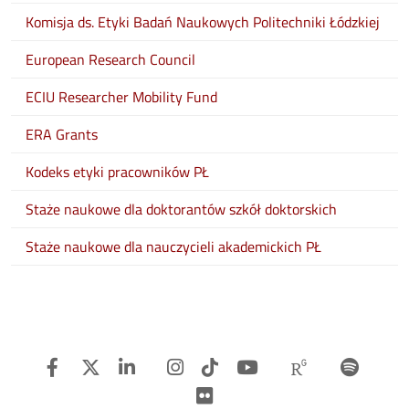
Komisja ds. Etyki Badań Naukowych Politechniki Łódzkiej
European Research Council
ECIU Researcher Mobility Fund
ERA Grants
Kodeks etyki pracowników PŁ
Staże naukowe dla doktorantów szkół doktorskich
Staże naukowe dla nauczycieli akademickich PŁ
Facebook
Twitter
Linkedin
Instagram
TiTok
Youtube
Researchg
Spot
Flickr