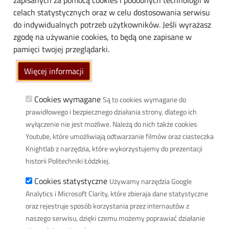
zapisanych za pomocą cookies i podobnych technologii w
Media
celach statystycznych oraz w celu dostosowania serwisu
do indywidualnych potrzeb użytkowników. Jeśli wyrażasz
Społeczność lokalna
zgodę na używanie cookies, to będą one zapisane w
Linki
pamięci twojej przeglądarki.
Wikamp
Więcej informacji
Poczta elektroniczna
Biblioteka PŁ
Cookies wymagane
Są to cookies wymagane do
prawidłowego i bezpiecznego działania strony, dlatego ich
Dyscypliny naukowe w PŁ
wyłączenie nie jest możliwe. Należą do nich także cookies
Inicjatywa Doskonałości Uczelnia Badawcza
Youtube, które umożliwiają odtwarzanie filmów oraz ciasteczka
BIP
Knightlab z narzędzia, które wykorzystujemy do prezentacji
Klauzula RODO
historii Politechniki Łódzkiej.
Polityka prywatności
Cookies statystyczne
Używamy narzędzia Google
Deklaracja dostępności cyfrowej
Analytics i Microsoft Clarity, które zbieraja dane statystyczne
oraz rejestruje sposób korzystania przez internautów z
Informacja o PŁ w Polskim Języku Migowym
naszego serwisu, dzięki czemu możemy poprawiać działanie
Newsletter