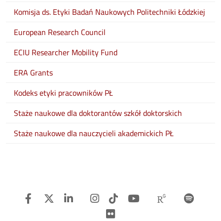
Komisja ds. Etyki Badań Naukowych Politechniki Łódzkiej
European Research Council
ECIU Researcher Mobility Fund
ERA Grants
Kodeks etyki pracowników PŁ
Staże naukowe dla doktorantów szkół doktorskich
Staże naukowe dla nauczycieli akademickich PŁ
Facebook
Twitter
Linkedin
Instagram
TiTok
Youtube
Researchg
Spot
Flickr