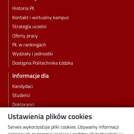
Historia PŁ
Kontakt i wirtualny kampus
Strategia uczelni
Oferty pracy
PŁ w rankingach
Wydziały i jednostki
Dostępna Politechnika Łódzka
Informacje dla
Kandydaci
Studenci
Doktoranci
Pracownicy
Ustawienia plików cookies
Absolwenci
Serwis wykorzystuje pliki cookies. Używamy informacji
Biznes