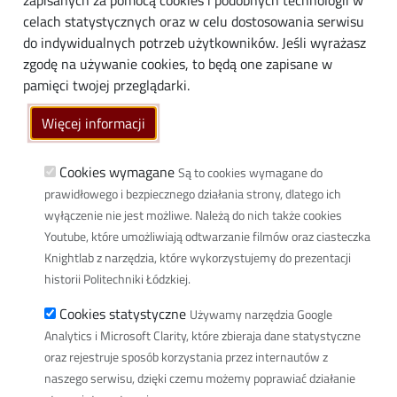
zapisanych za pomocą cookies i podobnych technologii w
Media
celach statystycznych oraz w celu dostosowania serwisu
do indywidualnych potrzeb użytkowników. Jeśli wyrażasz
Społeczność lokalna
zgodę na używanie cookies, to będą one zapisane w
Linki
pamięci twojej przeglądarki.
Wikamp
Więcej informacji
Poczta elektroniczna
Biblioteka PŁ
Cookies wymagane
Są to cookies wymagane do
prawidłowego i bezpiecznego działania strony, dlatego ich
Dyscypliny naukowe w PŁ
wyłączenie nie jest możliwe. Należą do nich także cookies
Inicjatywa Doskonałości Uczelnia Badawcza
Youtube, które umożliwiają odtwarzanie filmów oraz ciasteczka
BIP
Knightlab z narzędzia, które wykorzystujemy do prezentacji
Klauzula RODO
historii Politechniki Łódzkiej.
Polityka prywatności
Cookies statystyczne
Używamy narzędzia Google
Deklaracja dostępności cyfrowej
Analytics i Microsoft Clarity, które zbieraja dane statystyczne
oraz rejestruje sposób korzystania przez internautów z
Informacja o PŁ w Polskim Języku Migowym
naszego serwisu, dzięki czemu możemy poprawiać działanie
Newsletter