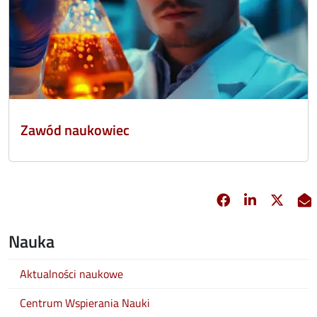
Zawód naukowiec
Facebook
Linkedin
X
opens in new 
opens in 
opens
Nauka
Aktualności naukowe
Centrum Wspierania Nauki