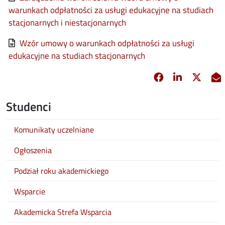
warunkach odpłatności za usługi edukacyjne na studiach
stacjonarnych i niestacjonarnych
File
Wzór umowy o warunkach odpłatności za usługi
edukacyjne na studiach stacjonarnych
Facebook
Linkedin
X
opens in new 
opens in 
opens
Studenci
Komunikaty uczelniane
Ogłoszenia
Podział roku akademickiego
Wsparcie
Akademicka Strefa Wsparcia