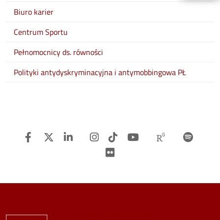
Biuro karier
Centrum Sportu
Pełnomocnicy ds. równości
Polityki antydyskryminacyjna i antymobbingowa PŁ
Facebook
Twitter
Linkedin
Instagram
TiTok
Youtube
Researchg
Spot
Flickr