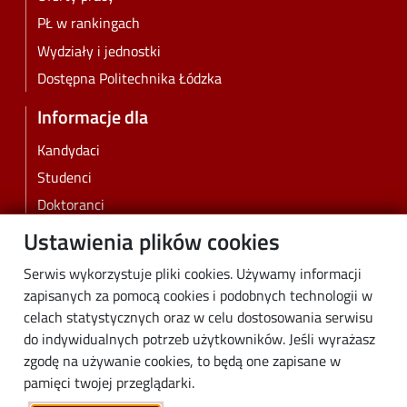
PŁ w rankingach
Wydziały i jednostki
Dostępna Politechnika Łódzka
Informacje dla
Kandydaci
Studenci
Doktoranci
Pracownicy
Ustawienia plików cookies
Absolwenci
Serwis wykorzystuje pliki cookies. Używamy informacji
Biznes
zapisanych za pomocą cookies i podobnych technologii w
Media
celach statystycznych oraz w celu dostosowania serwisu
do indywidualnych potrzeb użytkowników. Jeśli wyrażasz
Społeczność lokalna
zgodę na używanie cookies, to będą one zapisane w
Linki
pamięci twojej przeglądarki.