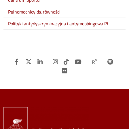
Centrum Sportu
Pełnomocnicy ds. równości
Polityki antydyskryminacyjna i antymobbingowa PŁ
Facebook
Twitter
Linkedin
Instagram
TiTok
Youtube
Researchg
Spot
Flickr
Image