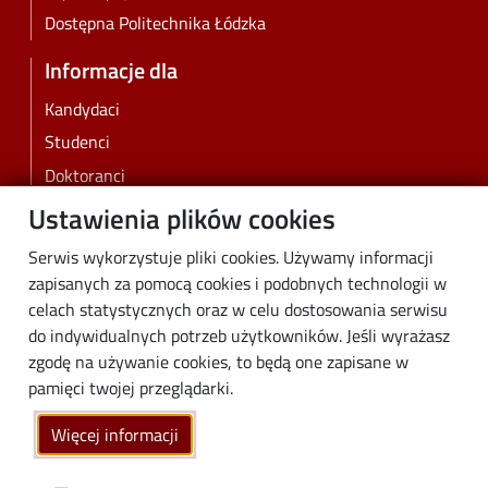
Dostępna Politechnika Łódzka
Informacje dla
Kandydaci
Studenci
Doktoranci
Pracownicy
Ustawienia plików cookies
Absolwenci
Serwis wykorzystuje pliki cookies. Używamy informacji
Biznes
zapisanych za pomocą cookies i podobnych technologii w
Media
celach statystycznych oraz w celu dostosowania serwisu
do indywidualnych potrzeb użytkowników. Jeśli wyrażasz
Społeczność lokalna
zgodę na używanie cookies, to będą one zapisane w
Linki
pamięci twojej przeglądarki.
Wikamp
Więcej informacji
Poczta elektroniczna