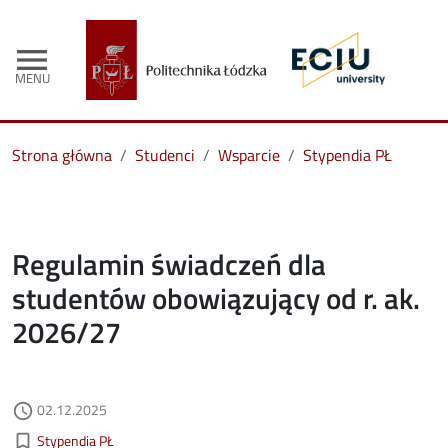
menu
MENU
Strona główna
Studenci
Wsparcie
Stypendia PŁ
Regulamin świadczeń dla
studentów obowiązujący od r. ak.
2026/27
Data dodania
02.12.2025
access_time
Kategorie aktualności
bookmark_border
Stypendia PŁ