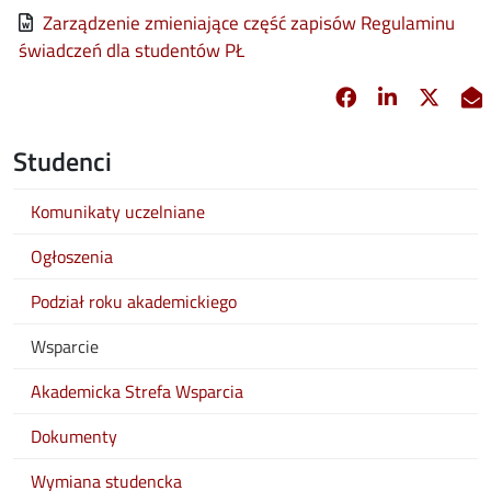
File
Zarządzenie zmieniające część zapisów Regulaminu
świadczeń dla studentów PŁ
Facebook
Linkedin
X
opens in new 
opens in 
opens
Studenci
Komunikaty uczelniane
Ogłoszenia
Podział roku akademickiego
Wsparcie
Akademicka Strefa Wsparcia
Dokumenty
Wymiana studencka