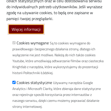
Media
celach statystycznych oraz w celu dostosowania serwisu
do indywidualnych potrzeb użytkowników. Jeśli wyrażasz
Społeczność lokalna
zgodę na używanie cookies, to będą one zapisane w
Linki
pamięci twojej przeglądarki.
Wikamp
Więcej informacji
Poczta elektroniczna
Biblioteka PŁ
Cookies wymagane
Są to cookies wymagane do
prawidłowego i bezpiecznego działania strony, dlatego ich
Dyscypliny naukowe w PŁ
wyłączenie nie jest możliwe. Należą do nich także cookies
Inicjatywa Doskonałości Uczelnia Badawcza
Youtube, które umożliwiają odtwarzanie filmów oraz ciasteczka
BIP
Knightlab z narzędzia, które wykorzystujemy do prezentacji
Klauzula RODO
historii Politechniki Łódzkiej.
Polityka prywatności
Cookies statystyczne
Używamy narzędzia Google
Deklaracja dostępności cyfrowej
Analytics i Microsoft Clarity, które zbieraja dane statystyczne
oraz rejestruje sposób korzystania przez internautów z
Informacja o PŁ w Polskim Języku Migowym
naszego serwisu, dzięki czemu możemy poprawiać działanie
Newsletter
strony internetowej.
Spis defibrylatorów na terenie PŁ