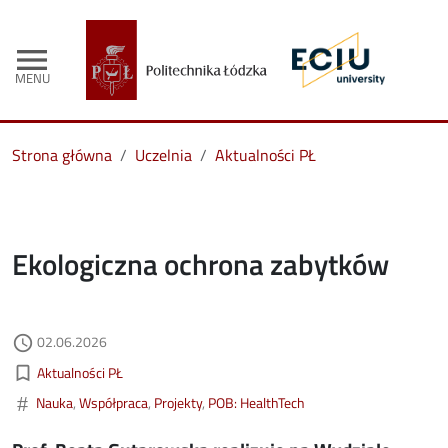
menu
MENU
Strona główna
Uczelnia
Aktualności PŁ
Ekologiczna ochrona zabytków
Data dodania
02.06.2026
access_time
Kategorie aktualności
bookmark_border
Aktualności PŁ
#
Nauka
Współpraca
Projekty
POB: HealthTech