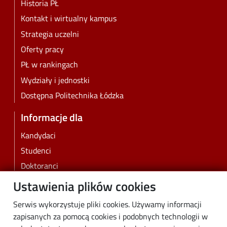
Historia PŁ
Kontakt i wirtualny kampus
Strategia uczelni
Oferty pracy
PŁ w rankingach
Wydziały i jednostki
Dostępna Politechnika Łódzka
Informacje dla
Kandydaci
Studenci
Doktoranci
Pracownicy
Ustawienia plików cookies
Absolwenci
Serwis wykorzystuje pliki cookies. Używamy informacji
Biznes
zapisanych za pomocą cookies i podobnych technologii w