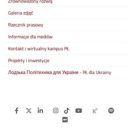
Zrównoważony rozwój
Galeria zdjęć
Rzecznik prasowy
Informacje dla mediów
Kontakt i wirtualny kampus PŁ
Projekty i inwestycje
Лодзька Політехніка для України - PŁ dla Ukrainy
Facebook
Twitter
Linkedin
Instagram
TiTok
Youtube
Researchg
Spot
Flickr