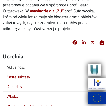
przełomowe badania we współpracy z prof. Beatą
Gutarowską. W
wywiadzie dla „ŻU”
prof. Gutarowska,
która od wielu lat zajmuje się biodeterioracją obiektów
zabytkowych, czyli niszczeniem materiałów przez
mikroorganizmy mówi szerzej o projekcie.
Facebook
Linkedin
X
opens in new 
opens in 
opens
Uczelnia
Aktualności
Nasze sukcesy
Kalendarz
Władze