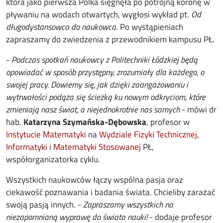
która jako pierwsza Polka sięgnęła po potrójną koronę w
pływaniu na wodach otwartych, wygłosi wykład pt.
Od
długodystansowca do naukowca
. Po wystąpieniach
zapraszamy do zwiedzenia z przewodnikiem kampusu PŁ.
-
Podczas spotkań naukowcy z Politechniki Łódzkiej będą
opowiadać w sposób przystępny, zrozumiały dla każdego, o
swojej pracy. Dowiemy się, jak dzięki zaangażowaniu i
wytrwałości podąża się ścieżką ku nowym odkryciom, które
zmieniają nasz świat, a niejednokrotnie nas samych
- mówi dr
hab.
Katarzyna Szymańska-Dębowska
, profesor w
Instytucie Matematyki
na
Wydziale Fizyki Technicznej,
Informatyki i Matematyki Stosowanej
PŁ,
współorganizatorka cyklu.
Wszystkich naukowców łączy wspólna pasja oraz
ciekawość poznawania i badania świata. Chcieliby zarażać
swoją pasją innych. -
Zapraszamy wszystkich na
niezapomnianą wyprawę do świata nauki!
- dodaje profesor