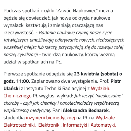
Podczas spotkań z cyklu "Zawód Naukowiec" można
będzie się dowiedzieć, jak nowe odkrycia naukowe i
wynalazki kształtują i zmieniają otaczającą nas
rzeczywistość. -
Badania naukowe czynią nasze życie
łatwiejszym, umożliwiają odkrywanie nowych, niedostępnych
wcześniej miejsc lub rzeczy, przyczyniają się do rozwoju całej
naszej cywilizacji
- twierdzą naukowcy, którzy wezmą
udział w spotkaniach na PŁ.
Pierwsze spotkanie odbędzie się
23 kwietnia (sobota) o
godz. 11:00.
Zaplanowano dwa wystąpienia. Prof.
Piotr
Ulański
z Instytutu Techniki Radiacyjnej z
Wydziału
Chemicznego
PŁ wygłosi wykład:
Jak leczyć "nieuleczalne"
choroby - czyli jak chemicy i nanotechnolodzy współtworzą
współczesną medycynę
. Pani
Aleksandra Bednarek
,
studentka
inżynierii biomedycznej
na PŁ na
Wydziale
Elektrotechniki, Elektroniki, Informatyki i Automatyki,