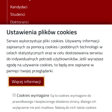
Kandydaci
Studenci
Doktoranci
Pracownicy
Ustawienia plików cookies
Absolwenci
Serwis wykorzystuje pliki cookies. Używamy informacji
Biznes
zapisanych za pomocą cookies i podobnych technologii w
Media
celach statystycznych oraz w celu dostosowania serwisu
do indywidualnych potrzeb użytkowników. Jeśli wyrażasz
Społeczność lokalna
zgodę na używanie cookies, to będą one zapisane w
Linki
pamięci twojej przeglądarki.
Wikamp
Więcej informacji
Poczta elektroniczna
Biblioteka PŁ
Cookies wymagane
Są to cookies wymagane do
prawidłowego i bezpiecznego działania strony, dlatego ich
Dyscypliny naukowe w PŁ
wyłączenie nie jest możliwe. Należą do nich także cookies
Inicjatywa Doskonałości Uczelnia Badawcza