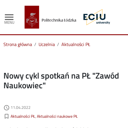
menu
MENU
Strona główna
Uczelnia
Aktualności PŁ
Nowy cykl spotkań na PŁ "Zawód
Naukowiec"
Data dodania
11.04.2022
access_time
Kategorie aktualności
bookmark_border
Aktualności PŁ
Aktualności naukowe PŁ