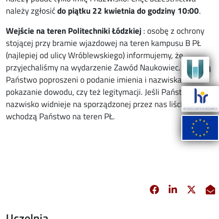
należy zgłosić
do piątku 22 kwietnia do godziny 10:00
.
Wejście na teren Politechniki Łódzkiej
: osobę z ochrony
stojącej przy bramie wjazdowej na teren kampusu B PŁ
(najlepiej od ulicy Wróblewskiego) informujemy, że
przyjechaliśmy na wydarzenie Zawód Naukowiec. Zostaną
Państwo poproszeni o podanie imienia i nazwiska oraz o
pokazanie dowodu, czy też legitymacji. Jeśli Państwa
nazwisko widnieje na sporządzonej przez nas liście
wchodzą Państwo na teren PŁ.
Facebook
Linkedin
X
opens in new 
opens in 
opens
Uczelnia