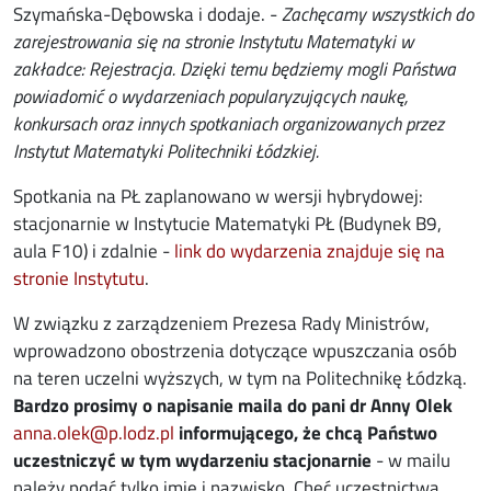
Szymańska-Dębowska i dodaje. -
Zachęcamy wszystkich do
zarejestrowania się na stronie Instytutu Matematyki w
zakładce: Rejestracja. Dzięki temu będziemy mogli Państwa
powiadomić o wydarzeniach popularyzujących naukę,
konkursach oraz innych spotkaniach organizowanych przez
Instytut Matematyki Politechniki Łódzkiej.
Spotkania na PŁ zaplanowano w wersji hybrydowej:
stacjonarnie w Instytucie Matematyki PŁ (Budynek B9,
aula F10) i zdalnie -
link do wydarzenia znajduje się na
stronie Instytutu
.
W związku z zarządzeniem Prezesa Rady Ministrów,
wprowadzono obostrzenia dotyczące wpuszczania osób
na teren uczelni wyższych, w tym na Politechnikę Łódzką.
Bardzo prosimy o napisanie maila do pani dr Anny Olek
opens in new window
anna.olek@p.lodz.pl
informującego, że chcą Państwo
uczestniczyć w tym wydarzeniu stacjonarnie
- w mailu
należy podać tylko imię i nazwisko. Chęć uczestnictwa