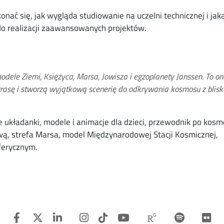
onać się, jak wygląda studiowanie na uczelni technicznej i jak
do realizacji zaawansowanych projektów.
dele Ziemi, Księżyca, Marsa, Jowisza i egzoplanety Janssen. To on
rasę i stworzą wyjątkową scenerię do odkrywania kosmosu z blisk
 układanki, modele i animacje dla dzieci, przewodnik po kosm
wą, strefa Marsa, model Międzynarodowej Stacji Kosmicznej,
ferycznym.
Facebook
Twitter
Linkedin
Instagram
TiTok
Youtube
Researchgat
Spotify
F