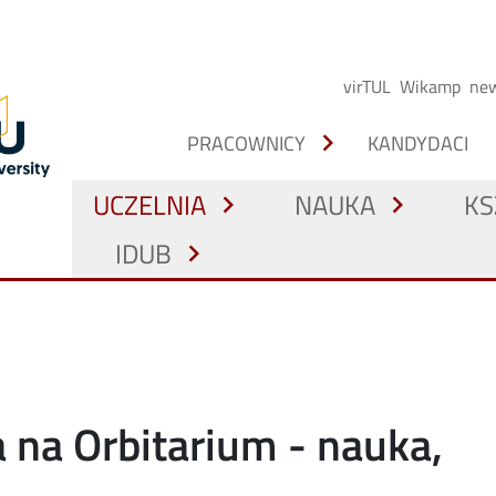
virTUL
Wikamp
new
chevron_right
PRACOWNICY
KANDYDACI
UCZELNIA
NAUKA
KS
chevron_right
chevron_right
IDUB
chevron_right
 na Orbitarium - nauka,