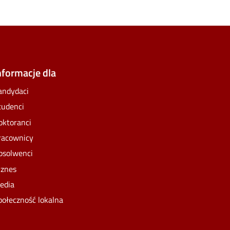
nformacje dla
andydaci
tudenci
oktoranci
racownicy
bsolwenci
iznes
edia
połeczność lokalna