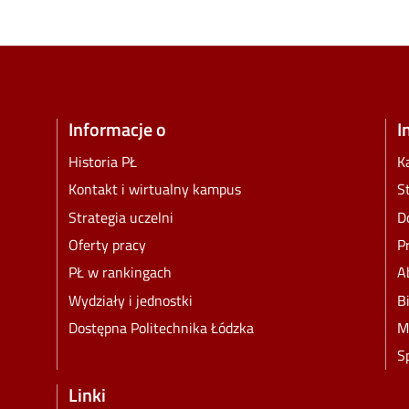
Informacje o
I
Historia PŁ
K
Kontakt i wirtualny kampus
S
Strategia uczelni
D
Oferty pracy
P
PŁ w rankingach
A
Wydziały i jednostki
B
Dostępna Politechnika Łódzka
M
S
Linki