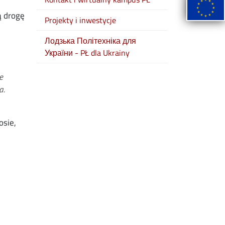
ą drogę
Projekty i inwestycje
Лодзька Політехніка для
України - PŁ dla Ukrainy
e
a.
osie,
e
lickr