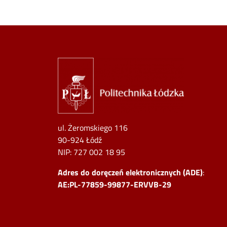
Image
ul. Żeromskiego 116
90-924 Łódź
NIP:
727 002 18 95
Adres do doręczeń elektronicznych (ADE)
:
AE:PL-77859-99877-ERVVB-29