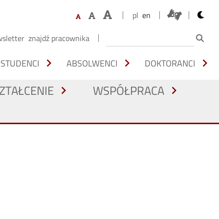
opens 
pl
en
sletter
znajdź pracownika
chevron_right
chevron_right
chevron_right
STUDENCI
ABSOLWENCI
DOKTORANCI
ZTAŁCENIE
WSPÓŁPRACA
chevron_right
chevron_right