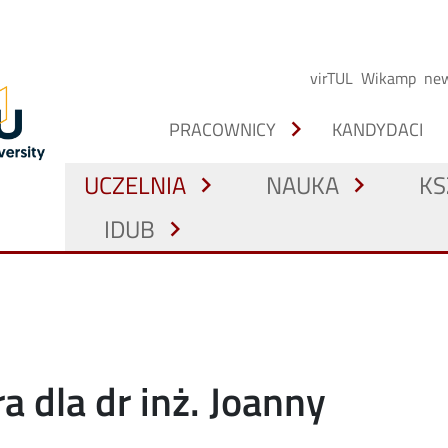
virTUL
Wikamp
new
chevron_right
PRACOWNICY
KANDYDACI
UCZELNIA
NAUKA
KS
chevron_right
chevron_right
IDUB
chevron_right
 dla dr inż. Joanny