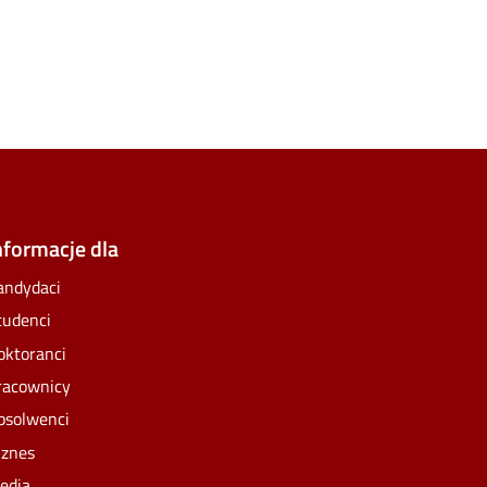
e
lickr
nformacje dla
andydaci
tudenci
oktoranci
racownicy
bsolwenci
iznes
edia