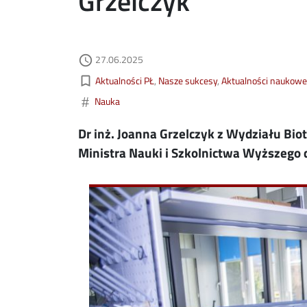
Grzelczyk
Data dodania
acebook
27.06.2025
ns in new window
access_time
Kategorie aktualności
bookmark_border
Aktualności PŁ
Nasze sukcesy
Aktualności naukowe
nkedin
ns in new window
#
Nauka
ns in new window
Dr inż. Joanna Grzelczyk z Wydziału Bio
Ministra Nauki i Szkolnictwa Wyższego
mail
Image