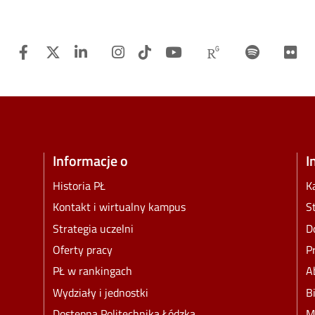
Facebook
Twitter
Linkedin
Instagram
TiTok
Youtube
Researchgat
Spotify
F
Informacje o
I
Historia PŁ
K
Kontakt i wirtualny kampus
S
Strategia uczelni
D
Oferty pracy
P
PŁ w rankingach
A
Wydziały i jednostki
B
Dostępna Politechnika Łódzka
M