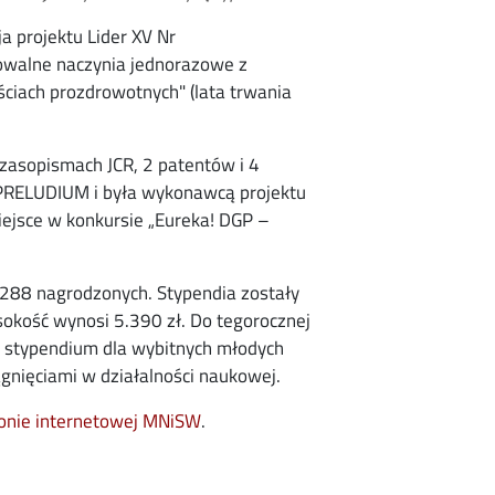
a projektu Lider XV Nr
owalne naczynia jednorazowe z
iach prozdrowotnych" (lata trwania
zasopismach JCR, 2 patentów i 4
PRELUDIUM i była wykonawcą projektu
ejsce w konkursie „Eureka! DGP –
e 288 nagrodzonych. Stypendia zostały
sokość wynosi 5.390 zł. Do tegorocznej
e stypendium dla wybitnych młodych
nięciami w działalności naukowej.
opens in new window
ronie internetowej MNiSW
.