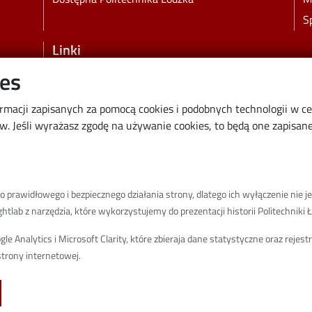
S
Linki
ies
Wikamp
Poczta elektroniczna
ormacji zapisanych za pomocą cookies i podobnych technologii w c
Biblioteka PŁ
 Jeśli wyrażasz zgodę na używanie cookies, to będą one zapisane 
Dyscypliny naukowe w PŁ
Inicjatywa Doskonałości Uczelnia Badawcza
BIP
prawidłowego i bezpiecznego działania strony, dlatego ich wyłączenie nie je
Klauzula RODO
tlab z narzędzia, które wykorzystujemy do prezentacji historii Politechniki Ł
Polityka prywatności
 Analytics i Microsoft Clarity, które zbieraja dane statystyczne oraz rejes
Deklaracja dostępności cyfrowej
trony internetowej.
Informacja o PŁ w Polskim Języku Migowym
Newsletter
Spis defibrylatorów na terenie PŁ