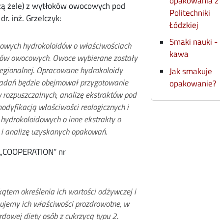
opakowania z
zą żele) z wytłoków owocowych pod
Politechniki
r. inż. Grzelczyk:
Łódzkiej
Smaki nauki -
nowych hydrokoloidów o właściwościach
kawa
ków owocowych. Owoce wybierane zostały
regionalnej. Opracowane hydrokoloidy
Jak smakuje
badań będzie obejmował przygotowanie
opakowanie?
rozpuszczalnych, analizę ekstraktów pod
odyfikacją właściwości reologicznych i
 hydrokoloidowych o inne ekstrakty o
 i analizę uzyskanych opakowań.
 „COOPERATION” nr
tem określenia ich wartości odżywczej i
kujemy ich właściwości prozdrowotne, w
rdowej diety osób z cukrzycą typu 2.