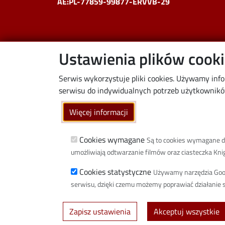
AE:PL-77859-99877-ERVVB-29
Ustawienia plików cook
Serwis wykorzystuje pliki cookies. Używamy inf
serwisu do indywidualnych potrzeb użytkowników.
Więcej informacji
Cookies wymagane
Są to cookies wymagane do 
umożliwiają odtwarzanie filmów oraz ciasteczka Knigh
Cookies statystyczne
Używamy narzędzia Google
serwisu, dzięki czemu możemy poprawiać działanie s
Zapisz ustawienia
Akceptuj wszystkie