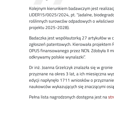
Kolejnym kierunkiem badawczym jest realizacj
LIDER15/0025/2024, pt. "Jadalne, biodegrad
roślinnych surowców odpadowych o właściwośc
projektu 2025-2028).
Badaczka jest współautorką 27 artykułów w c
zgłoszeń patentowych. Kierowała projektem 
OPUS finansowanego przez NCN. Zdobyła II mi
odkrywamy polskie wynalazki”.
Dr inż. Joanna Grzelczyk znalazła się w groni
przyznane na okres 3 lat, a ich miesięczna wy
edycji napłynęło 1711 wniosków o przyznani
naukowców wykazujących się znaczącymi osiąg
Pełna lista nagrodzonych dostępna jest na
st