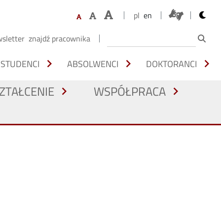
opens 
pl
en
sletter
znajdź pracownika
chevron_right
chevron_right
chevron_right
STUDENCI
ABSOLWENCI
DOKTORANCI
ZTAŁCENIE
WSPÓŁPRACA
chevron_right
chevron_right