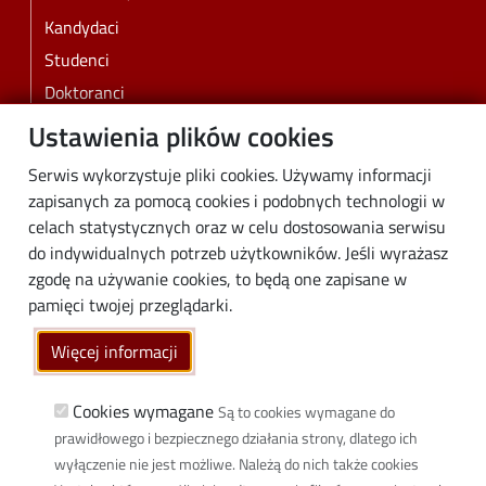
Kandydaci
Studenci
Doktoranci
Pracownicy
Ustawienia plików cookies
Absolwenci
Serwis wykorzystuje pliki cookies. Używamy informacji
Biznes
zapisanych za pomocą cookies i podobnych technologii w
Media
celach statystycznych oraz w celu dostosowania serwisu
do indywidualnych potrzeb użytkowników. Jeśli wyrażasz
Społeczność lokalna
zgodę na używanie cookies, to będą one zapisane w
Linki
pamięci twojej przeglądarki.
Wikamp
Więcej informacji
Poczta elektroniczna
Biblioteka PŁ
Cookies wymagane
Są to cookies wymagane do
prawidłowego i bezpiecznego działania strony, dlatego ich
Dyscypliny naukowe w PŁ
wyłączenie nie jest możliwe. Należą do nich także cookies
Inicjatywa Doskonałości Uczelnia Badawcza