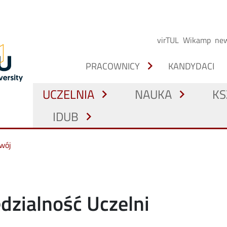
virTUL
Wikamp
new
chevron_right
PRACOWNICY
KANDYDACI
UCZELNIA
NAUKA
KS
chevron_right
chevron_right
IDUB
chevron_right
wój
zialność Uczelni