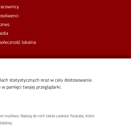
racownicy
bsolwenci
iznes
edia
połeczność lokalna
elach statystycznych oraz w celu dostosowania
w pamięci twojej przeglądarki.
st możliwe. Należą do nich także cookies Youtube, które
ódzkiej.