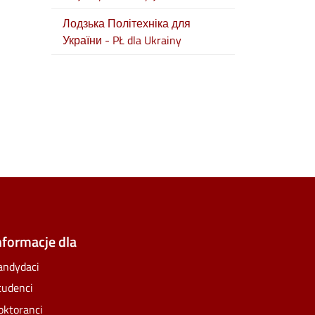
Лодзька Політехніка для
України - PŁ dla Ukrainy
e
lickr
nformacje dla
andydaci
tudenci
oktoranci