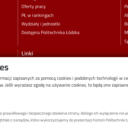
Oferty pracy
P
PŁ w rankingach
A
Wydziały i jednostki
B
Dostępna Politechnika Łódzka
M
S
Linki
ies
Wikamp
Poczta elektroniczna
ormacji zapisanych za pomocą cookies i podobnych technologii w c
Biblioteka PŁ
 Jeśli wyrażasz zgodę na używanie cookies, to będą one zapisane 
Dyscypliny naukowe w PŁ
Inicjatywa Doskonałości Uczelnia Badawcza
BIP
prawidłowego i bezpiecznego działania strony, dlatego ich wyłączenie nie je
Klauzula RODO
tlab z narzędzia, które wykorzystujemy do prezentacji historii Politechniki Ł
Polityka prywatności