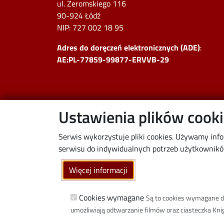
ul. Żeromskiego 116
90-924 Łódź
NIP:
727 002 18 95
Adres do doręczeń elektronicznych (ADE)
:
AE:PL-77859-99877-ERVVB-29
Ustawienia plików cook
Serwis wykorzystuje pliki cookies. Używamy inf
serwisu do indywidualnych potrzeb użytkowników.
Więcej informacji
Cookies wymagane
Są to cookies wymagane do 
umożliwiają odtwarzanie filmów oraz ciasteczka Knigh