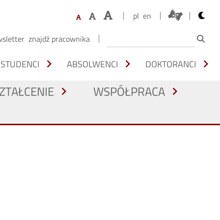
opens 
pl
en
sletter
znajdź pracownika
chevron_right
chevron_right
chevron_right
STUDENCI
ABSOLWENCI
DOKTORANCI
ZTAŁCENIE
WSPÓŁPRACA
chevron_right
chevron_right