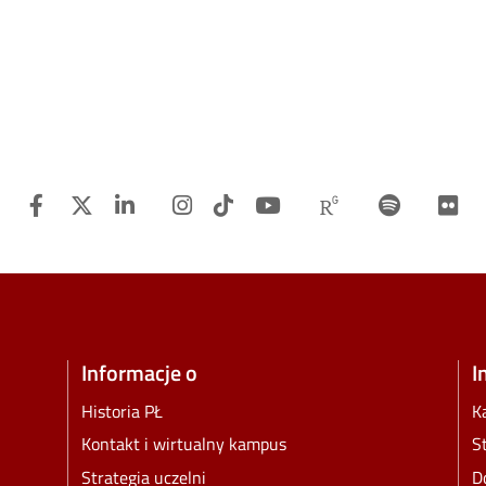
Facebook
Twitter
Linkedin
Instagram
TiTok
Youtube
Researchgat
Spotify
F
Informacje o
I
Historia PŁ
K
Kontakt i wirtualny kampus
S
Strategia uczelni
D