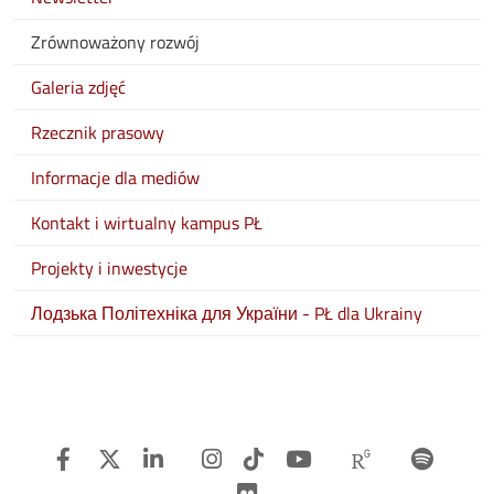
Zrównoważony rozwój
Galeria zdjęć
Rzecznik prasowy
Informacje dla mediów
Kontakt i wirtualny kampus PŁ
Projekty i inwestycje
Лодзька Політехніка для України - PŁ dla Ukrainy
Facebook
Twitter
Linkedin
Instagram
TiTok
Youtube
Researchg
Spot
Flickr