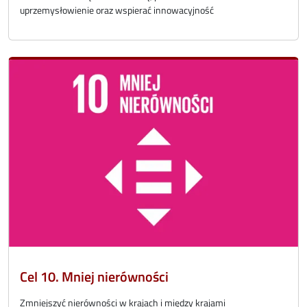
uprzemysłowienie oraz wspierać innowacyjność
Cel 10. Mniej nierówności
Zmniejszyć nierówności w krajach i między krajami