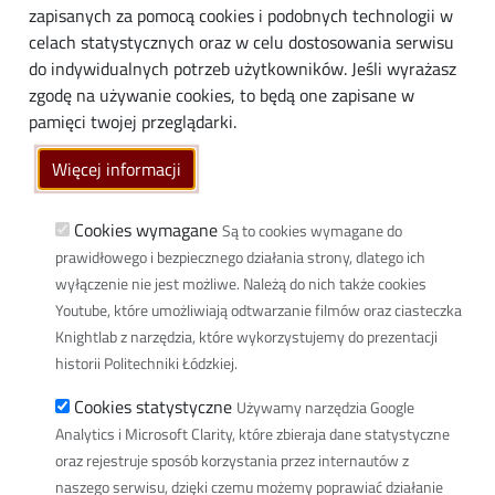
Biznes
zapisanych za pomocą cookies i podobnych technologii w
Media
celach statystycznych oraz w celu dostosowania serwisu
do indywidualnych potrzeb użytkowników. Jeśli wyrażasz
Społeczność lokalna
zgodę na używanie cookies, to będą one zapisane w
Linki
pamięci twojej przeglądarki.
Wikamp
Więcej informacji
Poczta elektroniczna
Biblioteka PŁ
Cookies wymagane
Są to cookies wymagane do
prawidłowego i bezpiecznego działania strony, dlatego ich
Dyscypliny naukowe w PŁ
wyłączenie nie jest możliwe. Należą do nich także cookies
Inicjatywa Doskonałości Uczelnia Badawcza
Youtube, które umożliwiają odtwarzanie filmów oraz ciasteczka
BIP
Knightlab z narzędzia, które wykorzystujemy do prezentacji
Klauzula RODO
historii Politechniki Łódzkiej.
Polityka prywatności
Cookies statystyczne
Używamy narzędzia Google
Deklaracja dostępności cyfrowej
Analytics i Microsoft Clarity, które zbieraja dane statystyczne
Informacja o PŁ w Polskim Języku Migowym
oraz rejestruje sposób korzystania przez internautów z
naszego serwisu, dzięki czemu możemy poprawiać działanie