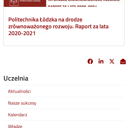
Politechnika Łódzka na drodze
zrównoważonego rozwoju. Raport za lata
2020-2021
Facebook
Linkedin
X
opens in new 
opens in 
opens
Uczelnia
Aktualności
Nasze sukcesy
Kalendarz
Władze