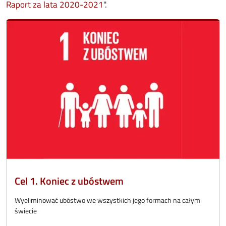
opens in new window
Raport za lata 2020-2021
".
Cel 1. Koniec z ubóstwem
Wyeliminować ubóstwo we wszystkich jego formach na całym
świecie