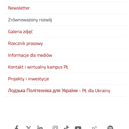
Newsletter
Zrównoważony rozwój
Galeria zdjęć
Rzecznik prasowy
Informacje dla mediów
Kontakt i wirtualny kampus PŁ
Projekty i inwestycje
Лодзька Політехніка для України - PŁ dla Ukrainy
Facebook
Twitter
Linkedin
Instagram
TiTok
Youtube
Researchg
Spot