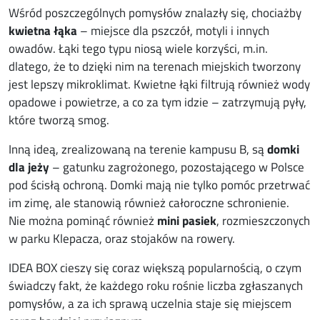
Wśród poszczególnych pomysłów znalazły się, chociażby
kwietna łąka
– miejsce dla pszczół, motyli i innych
owadów. Łąki tego typu niosą wiele korzyści, m.in.
dlatego, że to dzięki nim na terenach miejskich tworzony
jest lepszy mikroklimat. Kwietne łąki filtrują również wody
opadowe i powietrze, a co za tym idzie – zatrzymują pyły,
które tworzą smog.
Inną ideą, zrealizowaną na terenie kampusu B, są
domki
dla jeży
– gatunku zagrożonego, pozostającego w Polsce
pod ścisłą ochroną. Domki mają nie tylko pomóc przetrwać
im zimę, ale stanowią również całoroczne schronienie.
Nie można pominąć również
mini pasiek
, rozmieszczonych
w parku Klepacza, oraz stojaków na rowery.
IDEA BOX cieszy się coraz większą popularnością, o czym
świadczy fakt, że każdego roku rośnie liczba zgłaszanych
pomysłów, a za ich sprawą uczelnia staje się miejscem