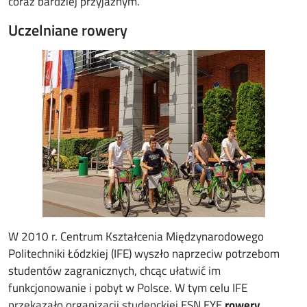
coraz bardziej przyjaznym.
Uczelniane rowery
Image
W 2010 r. Centrum Kształcenia Międzynarodowego
Politechniki Łódzkiej (IFE) wyszło naprzeciw potrzebom
studentów zagranicznych, chcąc ułatwić im
funkcjonowanie i pobyt w Polsce. W tym celu IFE
przekazało organizacji studenckiej ESN EYE
rowery