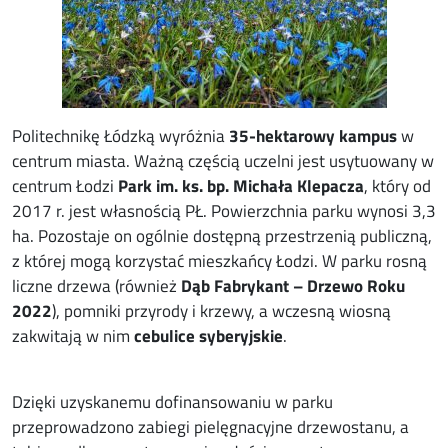
Politechnikę Łódzką wyróżnia
35-hektarowy kampus
w
centrum miasta. Ważną częścią uczelni jest usytuowany w
centrum Łodzi
Park im. ks. bp. Michała Klepacza
, który od
2017 r. jest własnością PŁ. Powierzchnia parku wynosi 3,3
ha. Pozostaje on ogólnie dostępną przestrzenią publiczną,
z której mogą korzystać mieszkańcy Łodzi. W parku rosną
liczne drzewa (również
Dąb Fabrykant – Drzewo Roku
2022
), pomniki przyrody i krzewy, a wczesną wiosną
zakwitają w nim
cebulice syberyjskie
.
Dzięki uzyskanemu dofinansowaniu w parku
przeprowadzono zabiegi pielęgnacyjne drzewostanu, a