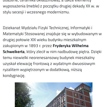
boazerie, ceramika okładzinowa), a także elementy
wyposażenia (meble) z początku drugiej dekady XX w. w
stylu secesji i wczesnego modernizmu.
Dziekanat Wydziału Fizyki Technicznej, Informatyki i
Matematyki Stosowanej znajduje się w wybudowanym w
drugiej połowie XIX wieku budynku mieszkalnym
zakupionym w 1893 r. przez
Fryderyka Wilhelma
Schweikerta
, który zlecił w nim nadbudowę piętra. Dzięki
temu niewielki neorenesansowy budynek mieszkalny
uzyskał elewację frontową z wydatnym dwuosiowym
ryzalitem wypiętrzonym w dodatkową, niższą
kondygnację.
Image