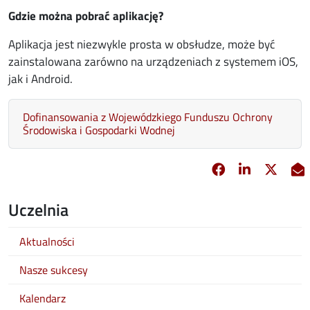
Gdzie można pobrać aplikację?
Aplikacja jest niezwykle prosta w obsłudze, może być
zainstalowana zarówno na urządzeniach z systemem iOS,
jak i Android.
Dofinansowania z Wojewódzkiego Funduszu Ochrony
Środowiska i Gospodarki Wodnej
Facebook
Linkedin
X
opens in new 
opens in 
opens
Uczelnia
Aktualności
Nasze sukcesy
Kalendarz