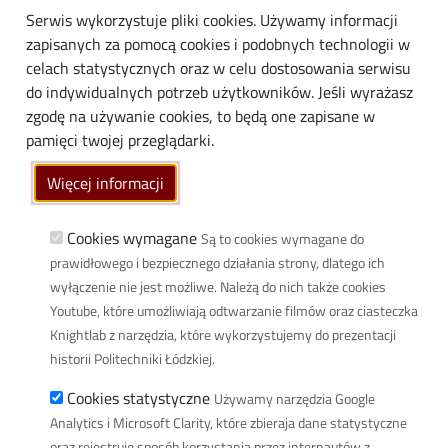
Absolwenci
Serwis wykorzystuje pliki cookies. Używamy informacji
Biznes
zapisanych za pomocą cookies i podobnych technologii w
Media
celach statystycznych oraz w celu dostosowania serwisu
do indywidualnych potrzeb użytkowników. Jeśli wyrażasz
Społeczność lokalna
zgodę na używanie cookies, to będą one zapisane w
Linki
pamięci twojej przeglądarki.
Wikamp
Więcej informacji
Poczta elektroniczna
Biblioteka PŁ
Cookies wymagane
Są to cookies wymagane do
prawidłowego i bezpiecznego działania strony, dlatego ich
Dyscypliny naukowe w PŁ
wyłączenie nie jest możliwe. Należą do nich także cookies
Inicjatywa Doskonałości Uczelnia Badawcza
Youtube, które umożliwiają odtwarzanie filmów oraz ciasteczka
BIP
Knightlab z narzędzia, które wykorzystujemy do prezentacji
Klauzula RODO
historii Politechniki Łódzkiej.
Polityka prywatności
Cookies statystyczne
Używamy narzędzia Google
Deklaracja dostępności cyfrowej
Analytics i Microsoft Clarity, które zbieraja dane statystyczne
oraz rejestruje sposób korzystania przez internautów z