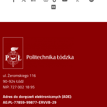
Flickr
Image
ul. Żeromskiego 116
90-924 Łódź
NIP:
727 002 18 95
Adres do doręczeń elektronicznych (ADE)
:
AE:PL-77859-99877-ERVVB-29