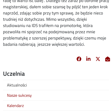
radę to warto iść dalej”. Dlatego też zaraz po obronie pracy
magisterskiej, dałem sobie szansę by pójść ten jeden krok
naprzód, zdając sobie przy tym sprawę, że będzie nieco
trudniej niż dotychczas. Mimo wszystko, dzięki
studiowaniu na IDS trafiłem na promotorkę, która
pozwoliła mi spojrzeć na podejmowaną przez mnie
problematykę z szerszej perspektywy, dzięki czemu moje
badania nabierają jeszcze większej wartości.
Facebook
Linkedin
X
opens in new 
opens in 
opens
Uczelnia
Aktualności
Nasze sukcesy
Kalendarz