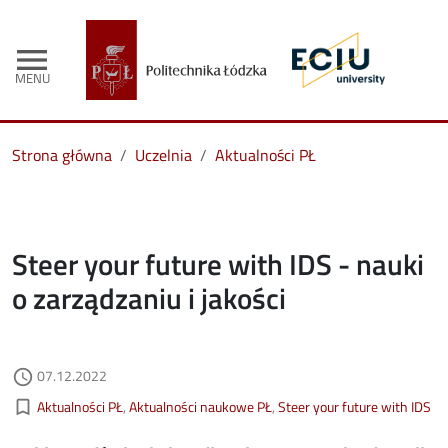
menu
MENU
Strona główna
Uczelnia
Aktualności PŁ
Steer your future with IDS - nauki
o zarządzaniu i jakości
Data dodania
07.12.2022
access_time
Kategorie aktualności
bookmark_border
Aktualności PŁ
Aktualności naukowe PŁ
Steer your future with IDS