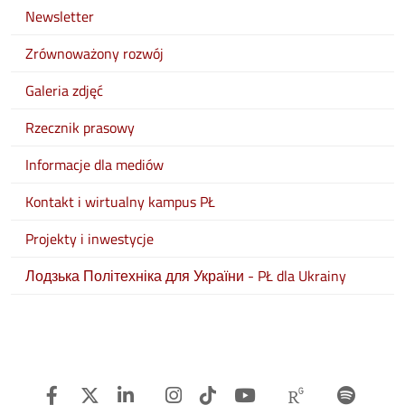
Newsletter
Zrównoważony rozwój
Galeria zdjęć
Rzecznik prasowy
Informacje dla mediów
Kontakt i wirtualny kampus PŁ
Projekty i inwestycje
Лодзька Політехніка для України - PŁ dla Ukrainy
Facebook
Twitter
Linkedin
Instagram
TiTok
Youtube
Researchg
Spot