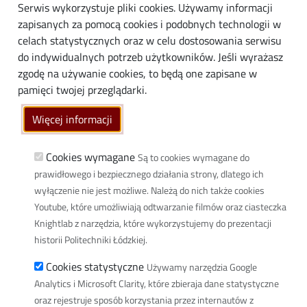
Serwis wykorzystuje pliki cookies. Używamy informacji
Biznes
zapisanych za pomocą cookies i podobnych technologii w
Media
celach statystycznych oraz w celu dostosowania serwisu
do indywidualnych potrzeb użytkowników. Jeśli wyrażasz
Społeczność lokalna
zgodę na używanie cookies, to będą one zapisane w
Linki
pamięci twojej przeglądarki.
Wikamp
Więcej informacji
Poczta elektroniczna
Biblioteka PŁ
Cookies wymagane
Są to cookies wymagane do
prawidłowego i bezpiecznego działania strony, dlatego ich
Dyscypliny naukowe w PŁ
wyłączenie nie jest możliwe. Należą do nich także cookies
Inicjatywa Doskonałości Uczelnia Badawcza
Youtube, które umożliwiają odtwarzanie filmów oraz ciasteczka
BIP
Knightlab z narzędzia, które wykorzystujemy do prezentacji
Klauzula RODO
historii Politechniki Łódzkiej.
Polityka prywatności
Cookies statystyczne
Używamy narzędzia Google
Deklaracja dostępności cyfrowej
Analytics i Microsoft Clarity, które zbieraja dane statystyczne
oraz rejestruje sposób korzystania przez internautów z
Informacja o PŁ w Polskim Języku Migowym