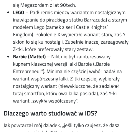
się Megazordem z lat 90tych.
LEGO
– Padł remis między wariantem nostalgicznym
(nawiązanie do pirackiego statku Barracuda) a starym
modelem Lego (zamek z serii Castle Knights’
Kingdom). Pokolenie X wybierało wariant stary, zaś Y
skłoniło się ku nostalgii. Zupełnie inaczej zareagowały
Z-tki, które preferowały stary zestaw.
Barbie (Mattel)
– Nikt nie był zainteresowany
kupnem klasycznej wersji lalki Barbie („Barbie
Entrepreneur”). Minimalnie częściej wybór padał na
wariant współczesny lalki. Z-tki częściej wybierały
nostalgiczny wariant (niewykluczone, że zadziałał
tutaj smartfon, który owa lalka posiada), zaś Y-ki
wariant „zwykły współczesny”.
Dlaczego warto studiować w IDS?
Jak powtarzał mój dziadek, „jeśli tylko czujesz, że dasz