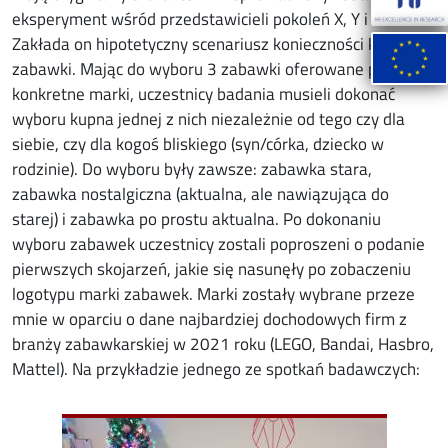
eksperyment wśród przedstawicieli pokoleń X, Y i Z.
Zakłada on hipotetyczny scenariusz konieczności kupna
zabawki. Mając do wyboru 3 zabawki oferowane przez
konkretne marki, uczestnicy badania musieli dokonać
wyboru kupna jednej z nich niezależnie od tego czy dla
siebie, czy dla kogoś bliskiego (syn/córka, dziecko w
rodzinie). Do wyboru były zawsze: zabawka stara,
zabawka nostalgiczna (aktualna, ale nawiązująca do
starej) i zabawka po prostu aktualna. Po dokonaniu
wyboru zabawek uczestnicy zostali poproszeni o podanie
pierwszych skojarzeń, jakie się nasunęły po zobaczeniu
logotypu marki zabawek. Marki zostały wybrane przeze
mnie w oparciu o dane najbardziej dochodowych firm z
branży zabawkarskiej w 2021 roku (LEGO, Bandai, Hasbro,
Mattel). Na przykładzie jednego ze spotkań badawczych:
Image