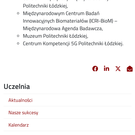
Politechniki Łódzkiej,
Międzynarodowym Centrum Badań
Innowacyjnych Biomateriałów (ICRI-BioM) –
Międzynarodowa Agenda Badawcza,
Muzeum Politechniki Łódzkiej,
Centrum Kompetencji 5G Politechniki Łódzkiej.
Facebook
Linkedin
X
opens in new 
opens in 
opens
Uczelnia
Aktualności
Nasze sukcesy
Kalendarz