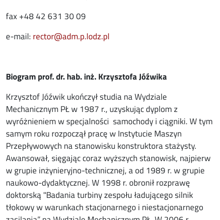
fax +48 42 631 30 09
e-mail:
rector@adm.p.lodz.pl
Biogram prof. dr. hab. inż. Krzysztofa Jóźwika
Krzysztof Jóźwik ukończył studia na Wydziale
Mechanicznym PŁ w 1987 r., uzyskując dyplom z
wyróżnieniem w specjalności samochody i ciągniki. W tym
samym roku rozpoczął pracę w Instytucie Maszyn
Przepływowych na stanowisku konstruktora stażysty.
Awansował, sięgając coraz wyższych stanowisk, najpierw
w grupie inżynieryjno-technicznej, a od 1989 r. w grupie
naukowo-dydaktycznej. W 1998 r. obronił rozprawę
doktorską "Badania turbiny zespołu ładującego silnik
tłokowy w warunkach stacjonarnego i niestacjonarnego
zasilania” na Wydziale Mechanicznym PŁ. W 2006 r.