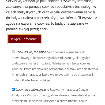
Serwis wykorzystuje pliki cookies. Używamy informacji
Biznes
zapisanych za pomocą cookies i podobnych technologii w
Media
celach statystycznych oraz w celu dostosowania serwisu
do indywidualnych potrzeb użytkowników. Jeśli wyrażasz
Społeczność lokalna
zgodę na używanie cookies, to będą one zapisane w
Linki
pamięci twojej przeglądarki.
Wikamp
Więcej informacji
Poczta elektroniczna
Biblioteka PŁ
Cookies wymagane
Są to cookies wymagane do
prawidłowego i bezpiecznego działania strony, dlatego ich
Dyscypliny naukowe w PŁ
wyłączenie nie jest możliwe. Należą do nich także cookies
Inicjatywa Doskonałości Uczelnia Badawcza
Youtube, które umożliwiają odtwarzanie filmów oraz ciasteczka
BIP
Knightlab z narzędzia, które wykorzystujemy do prezentacji
Klauzula RODO
historii Politechniki Łódzkiej.
Polityka prywatności
Cookies statystyczne
Używamy narzędzia Google
Deklaracja dostępności cyfrowej
Analytics i Microsoft Clarity, które zbieraja dane statystyczne
Informacja o PŁ w Polskim Języku Migowym
oraz rejestruje sposób korzystania przez internautów z