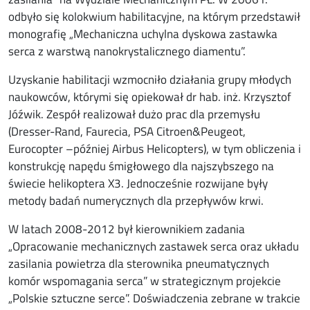
odbyło się kolokwium habilitacyjne, na którym przedstawił
monografię „Mechaniczna uchylna dyskowa zastawka
serca z warstwą nanokrystalicznego diamentu”.
Uzyskanie habilitacji wzmocniło działania grupy młodych
naukowców, którymi się opiekował dr hab. inż. Krzysztof
Jóźwik. Zespół realizował dużo prac dla przemysłu
(Dresser-Rand, Faurecia, PSA Citroen&Peugeot,
Eurocopter –później Airbus Helicopters), w tym obliczenia i
konstrukcję napędu śmigłowego dla najszybszego na
świecie helikoptera X3. Jednocześnie rozwijane były
metody badań numerycznych dla przepływów krwi.
W latach 2008-2012 był kierownikiem zadania
„Opracowanie mechanicznych zastawek serca oraz układu
zasilania powietrza dla sterownika pneumatycznych
komór wspomagania serca” w strategicznym projekcie
„Polskie sztuczne serce”. Doświadczenia zebrane w trakcie