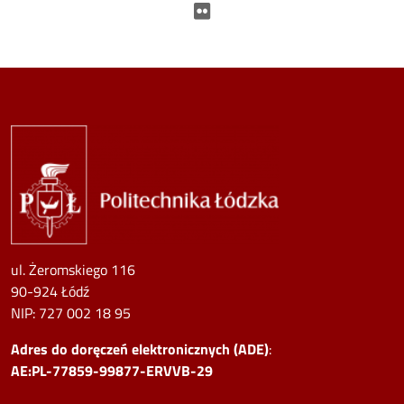
Flickr
Image
ul. Żeromskiego 116
90-924 Łódź
NIP:
727 002 18 95
Adres do doręczeń elektronicznych (ADE)
:
AE:PL-77859-99877-ERVVB-29