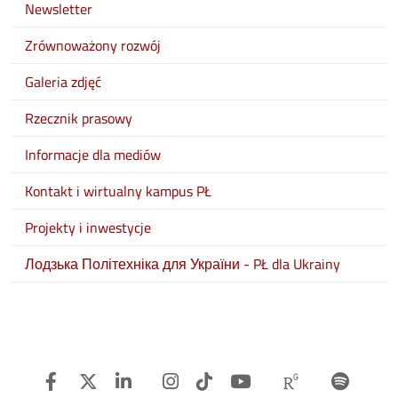
Newsletter
Zrównoważony rozwój
Galeria zdjęć
Rzecznik prasowy
Informacje dla mediów
Kontakt i wirtualny kampus PŁ
Projekty i inwestycje
Лодзька Політехніка для України - PŁ dla Ukrainy
Facebook
Twitter
Linkedin
Instagram
TiTok
Youtube
Researchg
Spot