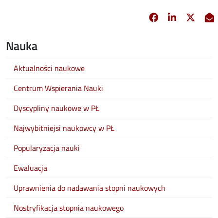
Facebook
Linkedin
X
opens in new 
opens in 
opens
Nauka
Aktualności naukowe
Centrum Wspierania Nauki
Dyscypliny naukowe w PŁ
Najwybitniejsi naukowcy w PŁ
Popularyzacja nauki
Ewaluacja
Uprawnienia do nadawania stopni naukowych
Nostryfikacja stopnia naukowego