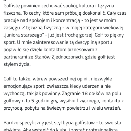
Golfistę powinien cechować spokój, kultura i tężyzna
fizyczna. To cechy, które sam próbuję doskonalić. Cały czas
pracuje nad spokojem i koncentracją - to jest w moim
zasięgu. Z tężyzną fizyczną - w mojej kategorii wiekowej
„juniora starszego” - już jest trochę gorzej. Golf to piękny
sport. U mnie zainteresowanie tą dyscypliną sportu
pojawiło się dzięki kontaktom biznesowym z
partnerami ze Stanów Zjednoczonych, gdzie golf jest
stylem życia.
Golf to także, wbrew powszechnej opinii, niezwykle
emocjonujący sport, zwłaszcza kiedy uderzenia nie
wychodzą, tak jak powinny. Zagranie 18 dołków na polu
golfowym to 5 godzin gry, wysiłku fizycznego, kontaktu z
przyrodą, pobytu na świeżym powietrzu i wielu wrażeń.
Bardzo specyficzny jest styl bycia golfistów - to swoista
etykieta. Aby wstąpić do klubu i zostać profesjonalistą