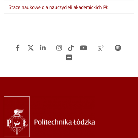
Staże naukowe dla nauczycieli akademickich PŁ
Facebook
Twitter
Linkedin
Instagram
TiTok
Youtube
Researchg
Spot
Flickr
Image