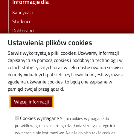
Informacje dla
Kandydaci
Studenci
Doktoranci
Pracownicy
Ustawienia plików cookies
Absolwenci
Serwis wykorzystuje pliki cookies. Używamy informacji
Biznes
zapisanych za pomocą cookies i podobnych technologii w
Media
celach statystycznych oraz w celu dostosowania serwisu
do indywidualnych potrzeb użytkowników. Jeśli wyrażasz
Społeczność lokalna
zgodę na używanie cookies, to będą one zapisane w
Linki
pamięci twojej przeglądarki.
Wikamp
Więcej informacji
Poczta elektroniczna
Biblioteka PŁ
Cookies wymagane
Są to cookies wymagane do
prawidłowego i bezpiecznego działania strony, dlatego ich
Dyscypliny naukowe w PŁ
wyłączenie nie jest możliwe. Należą do nich także cookies