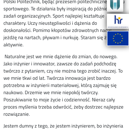
Polski Politechnik, będąc prezesem politechnicznego klubu
sportowego. Te działania były inspiracją do późniejszych
zadań organizacyjnych. Sport najlepiej kształtuje
charaktery. Uczy nieustępliwości i dążenia do
doskonałości. Pomimo kłopotów zdrowotnych nadal
jeżdżę na nartach, pływam i nurkuję. Staram się żyć
aktywnie.
Naturalne jest we mnie dążenie do zmian, do nowego.
Jako inżynier i innowator, zawsze do zadań podchodzę
twórczo z pytaniem, czy nie można tego zrobić inaczej. To
we mnie tkwi od lat. Twórcza innowacja jest bardzo
potrzebna w inżynierii materiałowej, którą zajmuję się
naukowo. Drzemie we mnie niepokój twórczy.
Poszukiwanie to moje życie i codzienność. Nieraz cały
proces myślenia trzeba odwrócić, żeby dostrzec najlepsze
rozwiązanie.
Jestem dumny z tego, że jestem inżynierem, bo inżynieria