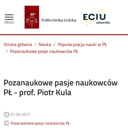
menu
MENU
Strona główna
Nauka
Popularyzacja nauki w PŁ
Pozanaukowe pasje naukowców PŁ
Pozanaukowe pasje naukowców
PŁ - prof. Piotr Kula
Data dodania
01.04.2021
access_time
Kategorie aktualności
bookmark_border
Pozanaukowe pasje naukowców PŁ