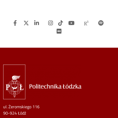
Facebook
Twitter
Linkedin
Instagram
TiTok
Youtube
Researchg
Spot
Flickr
Image
ul. Żeromskiego 116
90-924 Łódź