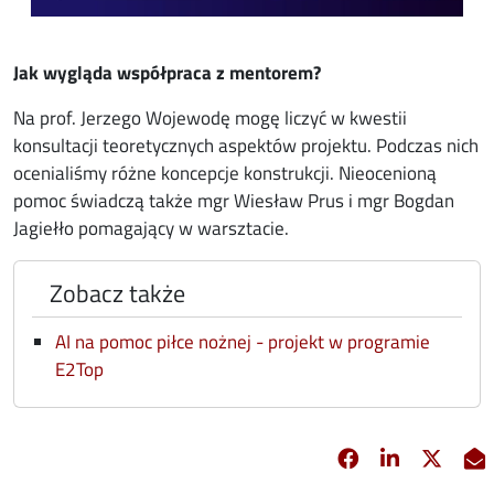
Jak wygląda współpraca z mentorem?
Na prof. Jerzego Wojewodę mogę liczyć w kwestii
konsultacji teoretycznych aspektów projektu. Podczas nich
ocenialiśmy różne koncepcje konstrukcji. Nieocenioną
pomoc świadczą także mgr Wiesław Prus i mgr Bogdan
Jagiełło pomagający w warsztacie.
Zobacz także
AI na pomoc piłce nożnej - projekt w programie
E2Top
Facebook
Linkedin
X
opens in new 
opens in 
opens