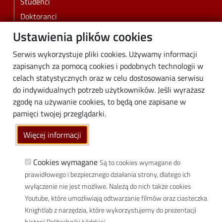
Studenci
Doktoranci
Pracownicy
Ustawienia plików cookies
Absolwenci
Serwis wykorzystuje pliki cookies. Używamy informacji
Biznes
zapisanych za pomocą cookies i podobnych technologii w
Media
celach statystycznych oraz w celu dostosowania serwisu
do indywidualnych potrzeb użytkowników. Jeśli wyrażasz
Społeczność lokalna
zgodę na używanie cookies, to będą one zapisane w
Linki
pamięci twojej przeglądarki.
Wikamp
Więcej informacji
Poczta elektroniczna
Biblioteka PŁ
Cookies wymagane
Są to cookies wymagane do
prawidłowego i bezpiecznego działania strony, dlatego ich
Dyscypliny naukowe w PŁ
wyłączenie nie jest możliwe. Należą do nich także cookies
Inicjatywa Doskonałości Uczelnia Badawcza
Youtube, które umożliwiają odtwarzanie filmów oraz ciasteczka
BIP
Knightlab z narzędzia, które wykorzystujemy do prezentacji
Klauzula RODO
historii Politechniki Łódzkiej.