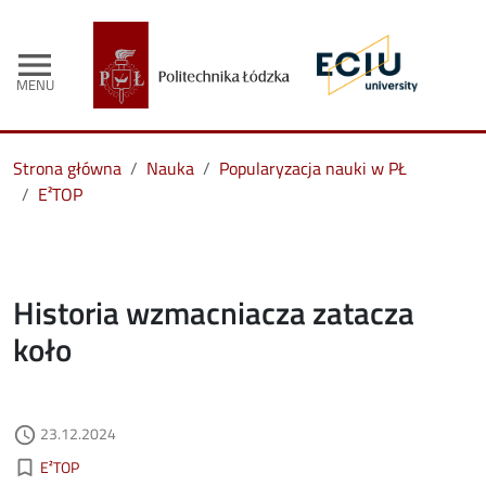
menu
MENU
Strona główna
Nauka
Popularyzacja nauki w PŁ
E²TOP
Historia wzmacniacza zatacza
koło
Data dodania
23.12.2024
access_time
Kategorie aktualności
bookmark_border
E²TOP