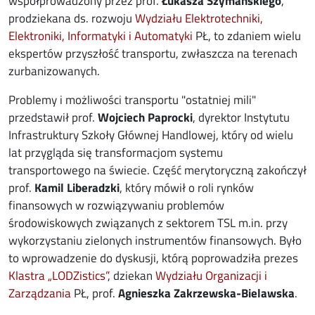
współprowadzony przez prof.
Łukasza Szymańskiego
,
prodziekana ds. rozwoju
Wydziału Elektrotechniki,
Elektroniki, Informatyki i Automatyki
PŁ, to zdaniem wielu
ekspertów przyszłość transportu, zwłaszcza na terenach
zurbanizowanych.
Problemy i możliwości transportu "ostatniej mili"
przedstawił prof.
Wojciech Paprocki
, dyrektor Instytutu
Infrastruktury Szkoły Głównej Handlowej, który od wielu
lat przygląda się transformacjom systemu
transportowego na świecie.
Część merytoryczną zakończył
prof.
Kamil Liberadzki
, który mówił o roli rynków
finansowych w rozwiązywaniu problemów
środowiskowych związanych z sektorem TSL m.in. przy
wykorzystaniu zielonych instrumentów finansowych. Było
to wprowadzenie do dyskusji, którą poprowadziła prezes
Klastra „LODZistics”
, dziekan
Wydziału Organizacji i
Zarządzania
PŁ, prof.
Agnieszka Zakrzewska-Bielawska
.