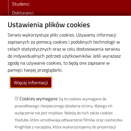
Studenci
Doktoranci
Pracownicy
Ustawienia plików cookies
Absolwenci
Serwis wykorzystuje pliki cookies. Używamy informacji
Biznes
zapisanych za pomocą cookies i podobnych technologii w
Media
celach statystycznych oraz w celu dostosowania serwisu
do indywidualnych potrzeb użytkowników. Jeśli wyrażasz
Społeczność lokalna
zgodę na używanie cookies, to będą one zapisane w
Linki
pamięci twojej przeglądarki.
Wikamp
Więcej informacji
Poczta elektroniczna
Biblioteka PŁ
Cookies wymagane
Są to cookies wymagane do
prawidłowego i bezpiecznego działania strony, dlatego ich
Dyscypliny naukowe w PŁ
wyłączenie nie jest możliwe. Należą do nich także cookies
Inicjatywa Doskonałości Uczelnia Badawcza
Youtube, które umożliwiają odtwarzanie filmów oraz ciasteczka
BIP
Knightlab z narzędzia, które wykorzystujemy do prezentacji