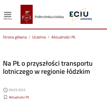
menu
MENU
Strona główna
Uczelnia
Aktualności PŁ
Na PŁ o przyszłości transportu
lotniczego w regionie łódzkim
Data dodania
09.03.2022
access_time
Kategorie aktualności
bookmark_border
Aktualności PŁ