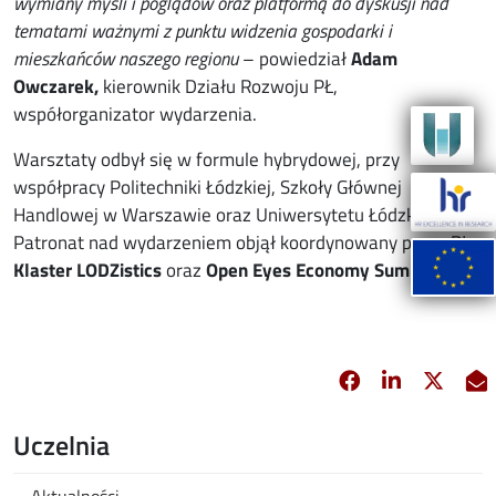
wymiany myśli i poglądów oraz platformą do dyskusji nad
tematami ważnymi z punktu widzenia gospodarki i
mieszkańców naszego regionu
– powiedział
Adam
Owczarek,
kierownik Działu Rozwoju PŁ,
współorganizator wydarzenia.
Warsztaty odbył się w formule hybrydowej, przy
współpracy Politechniki Łódzkiej, Szkoły Głównej
Handlowej w Warszawie oraz Uniwersytetu Łódzkiego.
Patronat nad wydarzeniem objął koordynowany przez PŁ
Klaster LODZistics
oraz
Open Eyes Economy Summit
.
Facebook
Linkedin
X
opens in new 
opens in 
opens
Uczelnia