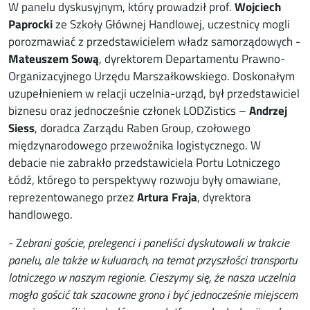
W panelu dyskusyjnym, który prowadził prof.
Wojciech
Paprock
i
ze Szkoły Głównej Handlowej, uczestnicy mogli
porozmawiać z przedstawicielem władz samorządowych -
Mateuszem Sową
, dyrektorem Departamentu Prawno-
Organizacyjnego Urzędu Marszałkowskiego. Doskonałym
uzupełnieniem w relacji uczelnia-urząd, był przedstawiciel
biznesu oraz jednocześnie członek LODZistics –
Andrzej
Siess
, doradca Zarządu Raben Group, czołowego
międzynarodowego przewoźnika logistycznego. W
debacie nie zabrakło przedstawiciela Portu Lotniczego
Łódź, którego to perspektywy rozwoju były omawiane,
reprezentowanego przez
Artura Fraja
, dyrektora
handlowego.
- Z
ebrani goście, prelegenci i paneliści dyskutowali w trakcie
panelu, ale także w kuluarach, na temat przyszłości transportu
lotniczego w naszym regionie. Cieszymy się, że nasza uczelnia
mogła gościć tak szacowne grono i być jednocześnie miejscem