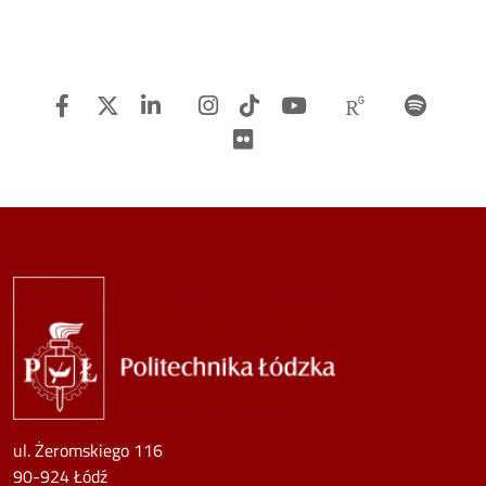
Facebook
Twitter
Linkedin
Instagram
TiTok
Youtube
Researchg
Spot
Flickr
Image
ul. Żeromskiego 116
90-924 Łódź