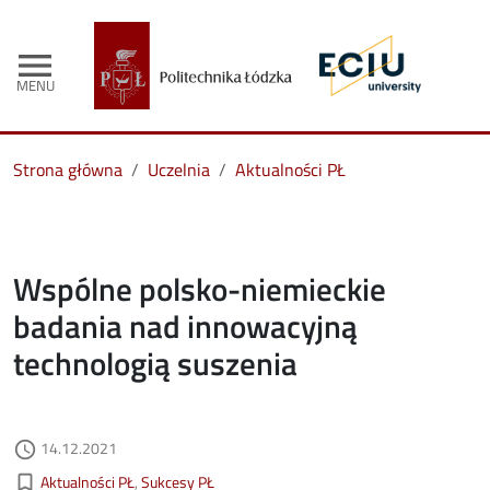
menu
MENU
Strona główna
Uczelnia
Aktualności PŁ
Wspólne polsko-niemieckie
badania nad innowacyjną
technologią suszenia
Data dodania
14.12.2021
access_time
Kategorie aktualności
bookmark_border
Aktualności PŁ
Sukcesy PŁ