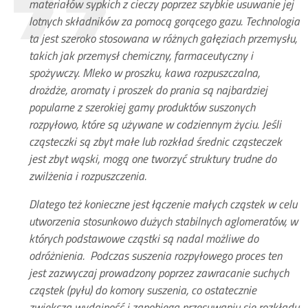
materiałów sypkich z cieczy poprzez szybkie usuwanie jej
lotnych składników za pomocą gorącego gazu. Technologia
ta jest szeroko stosowana w różnych gałęziach przemysłu,
takich jak przemysł chemiczny, farmaceutyczny i
spożywczy. Mleko w proszku, kawa rozpuszczalna,
drożdże, aromaty i proszek do prania są najbardziej
popularne z szerokiej gamy produktów suszonych
rozpyłowo, które są używane w codziennym życiu. Jeśli
cząsteczki są zbyt małe lub rozkład średnic cząsteczek
jest zbyt wąski, mogą one tworzyć struktury trudne do
zwilżenia i rozpuszczenia.
Dlatego też konieczne jest łączenie małych cząstek w celu
utworzenia stosunkowo dużych stabilnych aglomeratów, w
których podstawowe cząstki są nadal możliwe do
odróżnienia. Podczas suszenia rozpyłowego proces ten
jest zazwyczaj prowadzony poprzez zawracanie suchych
cząstek (pyłu) do komory suszenia, co ostatecznie
zwiększa wydajność i zapobiega przesuwaniu się rozkładu