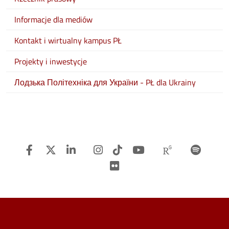
Informacje dla mediów
Kontakt i wirtualny kampus PŁ
Projekty i inwestycje
Лодзька Політехніка для України - PŁ dla Ukrainy
Facebook
Twitter
Linkedin
Instagram
TiTok
Youtube
Researchg
Spot
Flickr