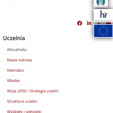
Facebook
Linkedin
X
opens in new 
opens in 
opens
Uczelnia
Aktualności
Nasze sukcesy
Kalendarz
Władze
Wizja 2050 i Strategia uczelni
Struktura uczelni
Wydziały i jednostki