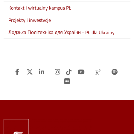
Kontakt i wirtualny kampus PŁ
Projekty i inwestycje
Лодзька Політехніка для України - PŁ dla Ukrainy
Facebook
Twitter
Linkedin
Instagram
TiTok
Youtube
Researchg
Spot
Flickr
Image