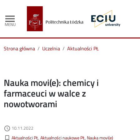
menu
MENU
Strona główna
Uczelnia
Aktualności PŁ
Nauka movi(e): chemicy i
farmaceuci w walce z
nowotworami
Data dodania
10.11.2022
access_time
Kategorie aktualności
bookmark_border
Aktualności PŁ
Aktualności naukowe PŁ
Nauka movi(e)