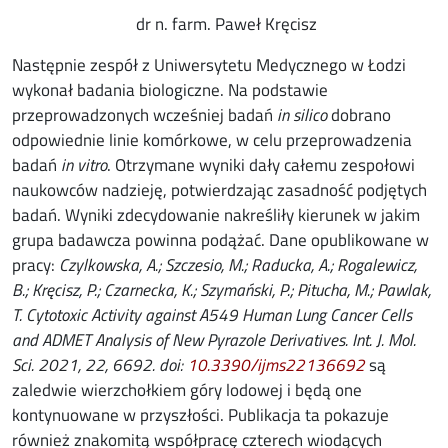
dr n. farm. Paweł Kręcisz
Następnie zespół z Uniwersytetu Medycznego w Łodzi
wykonał badania biologiczne. Na podstawie
przeprowadzonych wcześniej badań
in silico
dobrano
odpowiednie linie komórkowe, w celu przeprowadzenia
badań
in vitro
. Otrzymane wyniki dały całemu zespołowi
naukowców nadzieję, potwierdzając zasadność podjętych
badań. Wyniki zdecydowanie nakreśliły kierunek w jakim
grupa badawcza powinna podążać. Dane opublikowane w
pracy:
Czylkowska, A.; Szczesio, M.; Raducka, A.; Rogalewicz,
B.; Kręcisz, P.; Czarnecka, K.; Szymański, P.; Pitucha, M.; Pawlak,
T. Cytotoxic Activity against A549 Human Lung Cancer Cells
and ADMET Analysis of New Pyrazole Derivatives. Int. J. Mol.
opens in n
Sci. 2021, 22, 6692. doi:
10.3390/ijms22136692
są
zaledwie wierzchołkiem góry lodowej
i będą one
kontynuowane w przyszłości. Publikacja ta pokazuje
również znakomitą współpracę czterech wiodących