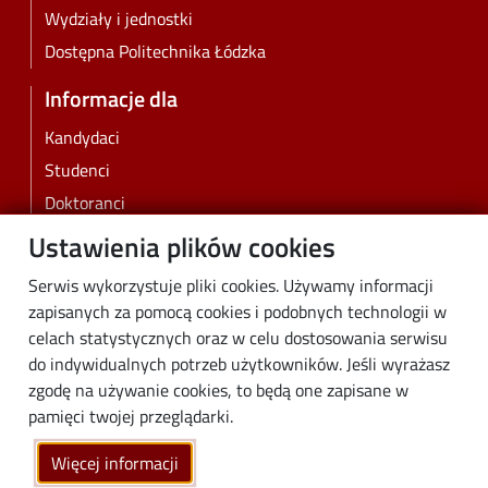
Wydziały i jednostki
Dostępna Politechnika Łódzka
Informacje dla
Kandydaci
Studenci
Doktoranci
Pracownicy
Ustawienia plików cookies
Absolwenci
Serwis wykorzystuje pliki cookies. Używamy informacji
Biznes
zapisanych za pomocą cookies i podobnych technologii w
Media
celach statystycznych oraz w celu dostosowania serwisu
do indywidualnych potrzeb użytkowników. Jeśli wyrażasz
Społeczność lokalna
zgodę na używanie cookies, to będą one zapisane w
Linki
pamięci twojej przeglądarki.
Wikamp
Więcej informacji
Poczta elektroniczna