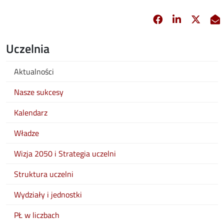
Facebook
Linkedin
X
opens in new 
opens in 
opens
Uczelnia
Aktualności
Nasze sukcesy
Kalendarz
Władze
Wizja 2050 i Strategia uczelni
Struktura uczelni
Wydziały i jednostki
PŁ w liczbach