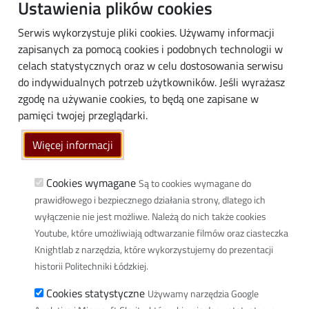
Pracownicy
Ustawienia plików cookies
Absolwenci
Serwis wykorzystuje pliki cookies. Używamy informacji
Biznes
zapisanych za pomocą cookies i podobnych technologii w
Media
celach statystycznych oraz w celu dostosowania serwisu
do indywidualnych potrzeb użytkowników. Jeśli wyrażasz
Społeczność lokalna
zgodę na używanie cookies, to będą one zapisane w
Linki
pamięci twojej przeglądarki.
Wikamp
Więcej informacji
Poczta elektroniczna
Biblioteka PŁ
Cookies wymagane
Są to cookies wymagane do
prawidłowego i bezpiecznego działania strony, dlatego ich
Dyscypliny naukowe w PŁ
wyłączenie nie jest możliwe. Należą do nich także cookies
Inicjatywa Doskonałości Uczelnia Badawcza
Youtube, które umożliwiają odtwarzanie filmów oraz ciasteczka
BIP
Knightlab z narzędzia, które wykorzystujemy do prezentacji
Klauzula RODO
historii Politechniki Łódzkiej.
Polityka prywatności
Cookies statystyczne
Używamy narzędzia Google
Deklaracja dostępności cyfrowej