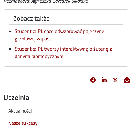
Rozmawiała: Agnieszka Garcarek-Sikorska
Zobacz także
Studentka PŁ chce odwzorować pajęczynę
giełdowej zapaści
Studentka PŁ tworzy interaktywną biżuterię z
danymi biomedycznymi
Facebook
Linkedin
X
opens in new 
opens in 
opens
Uczelnia
Aktualności
Nasze sukcesy