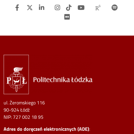
Facebook
Twitter
Linkedin
Instagram
TiTok
Youtube
Researchg
Spot
Flickr
Image
ul. Żeromskiego 116
90-924 Łódź
NIP:
727 002 18 95
Adres do doręczeń elektronicznych (ADE)
: