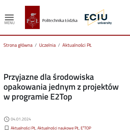
menu
MENU
Strona główna
Uczelnia
Aktualności PŁ
Przyjazne dla środowiska
opakowania jednym z projektów
w programie E2Top
Data dodania
04.01.2024
access_time
Kategorie aktualności
bookmark_border
Aktualności PŁ
Aktualności naukowe PŁ
E²TOP